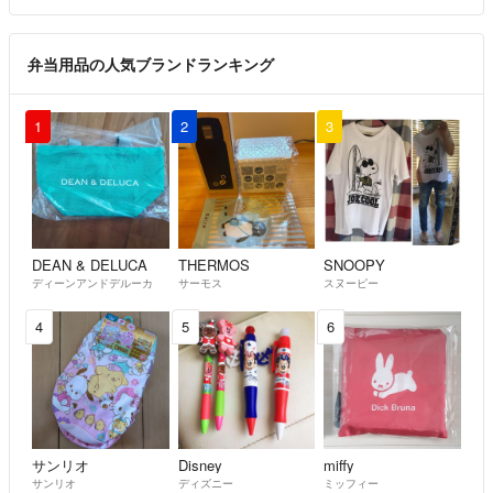
弁当用品の人気ブランドランキング
1
2
3
DEAN & DELUCA
THERMOS
SNOOPY
ディーンアンドデルーカ
サーモス
スヌーピー
4
5
6
サンリオ
Disney
miffy
サンリオ
ディズニー
ミッフィー