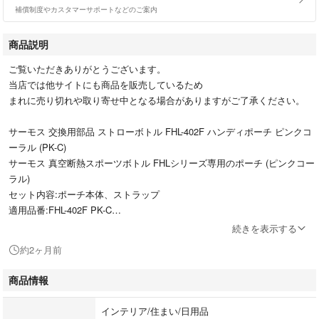
補償制度やカスタマーサポートなどのご案内
商品説明
ご覧いただきありがとうございます。
当店では他サイトにも商品を販売しているため
まれに売り切れや取り寄せ中となる場合がありますがご了承ください。
サーモス 交換用部品 ストローボトル FHL-402F ハンディポーチ ピンクコ
ーラル (PK-C)
サーモス 真空断熱スポーツボトル FHLシリーズ専用のポーチ (ピンクコー
ラル)
セット内容:ポーチ本体、ストラップ
適用品番:FHL-402F PK-C
原産国:中国
続きを表示する
素材・材質:本体生地/ポリエステル
約2ヶ月前
サーモス 真空断熱スポーツボトル FHLシリーズ専用のポーチ (ピンクコー
ラル)
商品情報
ed67B08JGLXLGCc00b
インテリア/住まい/日用品