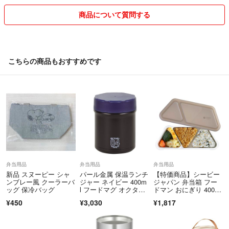
商品について質問する
こちらの商品もおすすめです
弁当用品
弁当用品
弁当用品
新品 スヌーピー シャ
パール金属 保温ランチ
【特価商品】シービー
ンブレー風 クーラーバ
ジャー ネイビー 400m
ジャパン 弁当箱 フー
ッグ 保冷バッグ
l フードマグ オクタ
ドマン おにぎり 400m
ス HB-
l 抗菌仕様
¥450
¥3,030
¥1,817