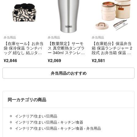
弁当用品
弁当用品
弁当用品
【在庫セール】お弁当
【数量限定】サーモ
【在庫処分】保温弁当
袋 保冷保温 ランチバ
ス 真空断熱タンブラ
箱 保温ランチジャー 2
ッグ 紐なし 結ぶタイ
ー 340ml ステンレ
段式 お弁当箱 保温 大
プ あづま袋 リ
ス 食洗機対応 魔
容量 茶碗
¥2,846
¥2,069
¥2,581
弁当用品のおすすめ
同一カテゴリの商品
インテリア/住まい/日用品
インテリア/住まい/日用品
›
キッチン/食器
インテリア/住まい/日用品
›
キッチン/食器
›
弁当用品