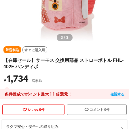
3 / 3
送料込
すぐに購入可
【在庫セール】サーモス 交換用部品 ストローボトル FHL-
402F ハンディポ
1,734
¥
送料込
11
条件達成でポイント最大
倍還元！
確認する
いいね 0件
コメント 0件
ラクマ安心・安全への取り組み