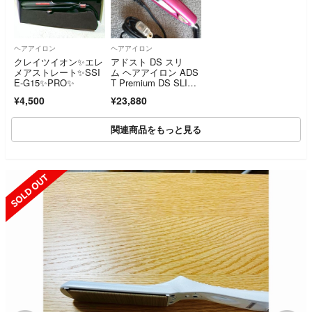
ヘアアイロン
ヘアアイロン
クレイツイオン✨エレ
アドスト DS スリ
メアストレート✨SSI
ム ヘアアイロン ADS
E-G15✨PRO✨
T Premium DS SLI
M ピンク ストレート
¥4,500
¥23,880
ヘアアイロン
関連商品をもっと見る
SOLD OUT