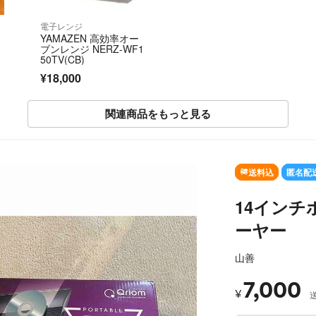
電子レンジ
1
YAMAZEN 高効率オー
ブンレンジ NERZ-WF1
50TV(CB)
¥18,000
関連商品をもっと見る
SOLD OUT
送料込
匿名配
14インチ
ーヤー
山善
7,000
¥