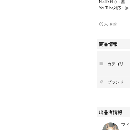
Netflix対応：無
YouTube対応：無
SeeQVault対応：
本体横幅：337.0 
6ヶ月前
本体高さ：225.0 
本体奥行：38.0 m
U-NEXT：無
商品情報
#Qriom
#KORS-PTD14C(B
カテゴリ
#スマホ/家電/カ
#テレビ/映像機器
#テレビ
ブランド
出品者情報
マイ