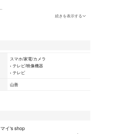
無
続きを表示する
mm
mm
m
スマホ/家電/カメラ
)
›
テレビ/映像機器
メラ
›
テレビ
山善
マイ's shop