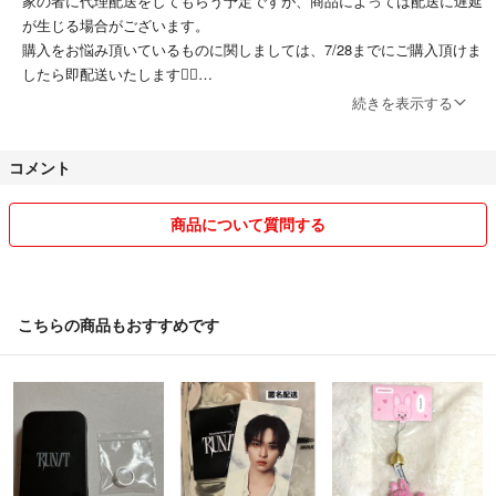
家の者に代理配送をしてもらう予定ですが、商品によっては配送に遅延
が生じる場合がございます。
購入をお悩み頂いているものに関しましては、7/28までにご購入頂けま
したら即配送いたします🙇‍♀️
続きを表示する
主に処分してしまうもの、推し卒した物等を出品しております。
そのため、気になった商品につきましては、
コメント
お早めにお買い求めくださいませ。
【即購入◎】と記載しているものは、
即購入していただいて構いません！
商品について質問する
こちらのショップでは、無言購入、取引メッセージの有無は特に気にし
ておりません！
こちらからメッセージを送ることもございますが、最低限のやり取りを
こちらの商品もおすすめです
ご希望されている方も多くいらっしゃると思いますので、挨拶に関する
メッセージの返信がなくても問題ございません◎
まとめ買いも大歓迎です！！( ¨̮ )
K-POPトレカ、生写真は全て自引きした公式のものとなります！非公
式（韓流ショップ）のものはございません。