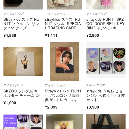
★Stray Kids 多数出品中！
★SUPER★DRAGONグッズ多数出品中！
アイドルグッズ
アイドルグッズ
アイドルグッズ
★田中洸希メイン CD・生写真 2017-2020年
Stray kids スキズ RU
straykids スキズ RU
straykids RUN IT SKZ
★King ＆ Prince
N IT ソウルコン リン
N IT ソウル SPECIA
OO DOOR BELL KEY
グ ring グッズ
L TRADING CARD ラ
RING ドアベル キーリ
★WEST. など
ントレ トレカ リノ
ング トェッキ チャン
¥4,888
¥1,111
¥2,800
ビン
ぜひショップ内をご覧くださいませ♪
言葉遣いは一切失礼のないように致します！
お互いが気持ちの良いお取引を行えるよう心掛けます^-^
評価について、CDが割れているとのことでしたが、プチプチの緩衝材
をしっかり巻いて発送しており、割れないよう毎度注意しております。
アイドルグッズ
アイドルグッズ
K-POP/アジア
また、今後も絶対お品物は割れないように、より一層注意して梱包致し
SKZOO ランダム キー
StrayKids ハン RUN I
straykids うちわ ヒョ
ますので、よろしくお願い致します。
ホルダー チャーム ⑥
T ソウルコン 入場特
ンジン 公式うちわ３枚
典 8/1 トレカ スキ
セット
¥1,000
ズ han jisung ジソ
〈注意〉
¥2,399
¥3,900
ン STAY
●全て素人管理です。神経質の方はご遠慮下さい。
●喫煙者、ペットはおりません。