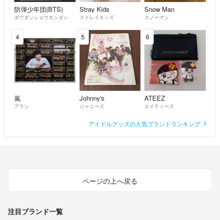
防弾少年団(BTS)
Stray Kids
Snow Man
ボウダンショウネンダン
ストレイキッズ
スノーマン
4
5
6
嵐
Johnny's
ATEEZ
アラシ
ジャニーズ
エイティーズ
アイドルグッズの人気ブランドランキング
ページの上へ戻る
注目ブランド一覧