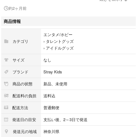
まとめ買いも大歓迎です( ¨̮ )
約2ヶ月前
ストレイキッズ トレカ ランダム ラントレ バンチャン リノ チャンビ
商品情報
ン ヒョンジン ハン フィリックス スンミン アイエン Bang Chan Lee Kno
w Changbin Hyunjin Han Felix Seungmin I.N trading card ポップアップ ポ
エンタメ/ホビー
ップアップストア ポプアプ ラキドロ Luckydraw K-POP wolfchan ウルプ
カテゴリ
›
タレントグッズ
チャン ウルフチャン Leebit リービット DWAEKKI トゥエッキ トェッ
›
アイドルグッズ
キ トエッキ Jiniret ジニレット HANQUOKKA ハンクォッカ ハンクウォッ
カ ハンクオッカBbokAri ポガリ PuppyM パピーム パピムFoxl.Ny フォク
サイズ
なし
シニー 会場限定 STAY ZONE JYP 公式 JYPJAPAN ソニーミュージッ
ク ソニミュ 公式通販 HMV タワレコ ラッキードロー シール タワレコ Ia
ブランド
Stray Kids
mYou IamWho YellowWood MIROH Levanter GO生 GOLIFE IN生 INLIF
商品の状態
新品、未使用
E SKZOO ズートピア NOEASY ソリクン ChristmasEvel oddinary noeas
y the sound MAXIDENT DO IT リスパ ヨントン Aladdin SOUNDWAV
配送料の負担
送料込
E MUSICPLANT GIANT Hollow MAKESTAR MUSICKOREA STARRIVE
R FANS VR 映画 入場特典 めじるしアクセサリー リング 指輪 団扇 バッ
配送方法
普通郵便
グ タオル スペシャルトレカ マイクロ ぬい エコパスタジアム dominAT
E ペンライト ペンラカバー キンパ ソウルコン アクスタ アクリルスタン
発送日の目安
支払い後、2～3日で発送
ド 스트레이 키즈 メンバーシップ メンシプ ファンクラブ キーリング 特
発送元の地域
神奈川県
典 メンシプキット GENERATION MENBERSHIP KIT ポーチ ステッカー