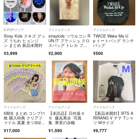
●写真については、なるべく細部まで映しますが、気になる点がござい
ましたらご質問ください。
●一度購入していただいた商品のキャンセルはご遠慮ください。
K-POP/アジア
アイドルグッズ
アイドルグッズ
Stray Kids スキズ グッ
straykids ソウルコン R
TWICE Wake Me U
ズ うちわ ヒョンジ
UN IT プラッシュ クロ
p トートバッグ ランチ
●発送事故は責任を負いかねます。
ン まとめ 新品未開封
スバッグ トレカ フィ
バッグ
リックス
¥3,999
¥2,900
¥500
●購入後の返品・クレームは一切受け付けておりませんので、ご了承下
さい。
気持ちの良いお取引を努めますので、よろしくお願い致します！
アイドルグッズ
アイドルグッズ
アイドルグッズ
5期生 まとめ コンプ11
【未読品】日向坂４
【新品未開封】BTS A
枚 購入特典 クリアフ
６ 藤嶌果歩 写真
RIRANG V テテ Tシャ
ァイル 真夏 全ツ202
集 果実の歩幅
ツ Mサイズ
6 乃木坂46
¥17,000
¥1,590
¥9,777