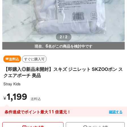
2 / 2
6
現在、
名がこの商品を検討中です
送料込
すぐに購入可
【即購入◎新品未開封】スキズ ジニレット SKZOOポン ス
クエアポーチ 美品
Stray Kids
1,199
¥
送料込
11
条件達成でポイント最大
倍還元！
確認する
いいね 6件
コメント 0件