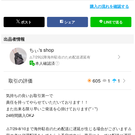
購入の流れを確認する
ポスト
シェア
LINEで送る
出品者情報
ちぃ's shop
⚠️7/29以降海外駐在のため配送遅延有
本人確認済
取引の評価
605
1
1
気持ちの良いお取引第一で
責任を持ってやらせていただいております！！
また出来る限り早いご発送を心掛けております(*ˊᵕˋ*)
24時間購入OK♪
⚠️7/29-8/10まで海外駐在のため配送に遅延が生じる場合がございます⚠️