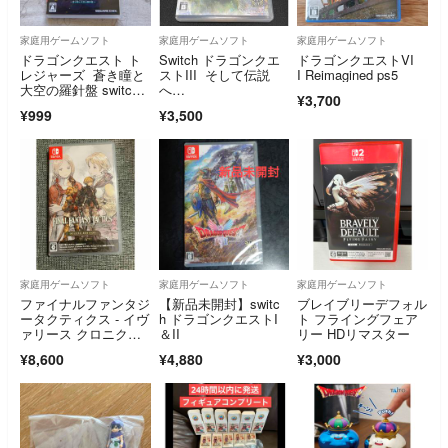
家庭用ゲームソフト
家庭用ゲームソフト
家庭用ゲームソフト
ドラゴンクエスト ト
Switch ドラゴンクエ
ドラゴンクエストVI
レジャーズ 蒼き瞳と
ストIII そして伝説
I Reimagined ps5
大空の羅針盤 switc
へ…
¥3,700
h ソフト
¥999
¥3,500
家庭用ゲームソフト
家庭用ゲームソフト
家庭用ゲームソフト
ファイナルファンタジ
【新品未開封】switc
ブレイブリーデフォル
ータクティクス - イヴ
h ドラゴンクエストI
ト フライングフェア
ァリース クロニクル
＆II
リー HDリマスター
ズ デラックスエディ
¥8,600
¥4,880
¥3,000
ション