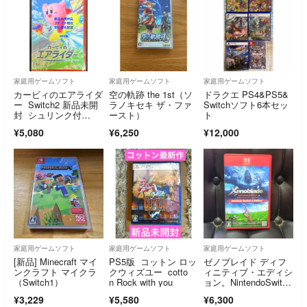
家庭用ゲームソフト
家庭用ゲームソフト
家庭用ゲームソフト
カービィのエアライダ
空の軌跡 the 1st（ソ
ドラクエ PS4&PS5&
ー Switch2 新品未開
ラノキセキ ザ・ファ
Switchソフト6本セッ
封 シュリンク付
ースト）
ト
き スイッチ2
¥5,080
¥6,250
¥12,000
家庭用ゲームソフト
家庭用ゲームソフト
家庭用ゲームソフト
[新品] Minecraft マイ
PS5版 コットン ロッ
ゼノブレイド ディフ
ンクラフト マイクラ
クウィズユー cotto
ィニティブ・エディシ
（Switch1）
n Rock with you
ョン。NintendoSwitch
2。Xenoblade switch2
¥3,229
¥5,580
¥6,300