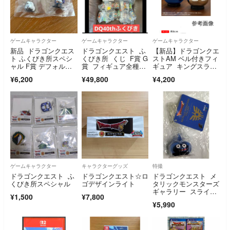
ゲームキャラクター
ゲームキャラクター
ゲームキャラクター
新品 ドラゴンクエス
ドラゴンクエスト ふ
【新品】ドラゴンクエ
ト ふくびき所スペシ
くびき所 くじ F賞 G
ストAM ベル付きフィ
ャル F賞 デフォルメ
賞 フィギュア全種コ
ギュア キングスライ
フィギュア ドラク
ンプリートセット
ム & メタルキン
¥6,200
¥49,800
¥4,200
エ Ⅴ 勇者
グ セット
ゲームキャラクター
キャラクターグッズ
特撮
ドラゴンクエスト ふ
ドラゴンクエスト☆ロ
ドラゴンクエスト メ
くびき所スペシャル
ゴデザインライト
タリックモンスターズ
ギャラリー スライ
¥1,500
¥7,800
ム 〜ロトブルーバー
¥5,990
ジョン〜