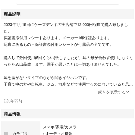
商品説明
2023年1月15日にケーズデンキの実店舗で12,000円程度で購入致しまし
た。
保証書添付用レシートあります。メーカー1年保証あります。
写真にあるもの＋保証書添付用レシートが付属品の全てです。
購入して数回使用(5回くらい)致しましたが、耳の形が合わず使用しなくな
ったため出品致します。調子が悪いことは一切ありませんでした。
耳を塞がないタイプのながら聞きイヤホンです。
子育て中の方や自転車、ジム、散歩などで使用するのに向いていると思い
ます。
続きを表示する
ビクターの製品だけあって、ながら聞きのイヤホンにしては音質もよいと
3年弱前
思います。
商品情報
詳しいスペックなどは公式ホームページを御覧ください。
スマホ/家電/カメラ
使用感もほぼないと思いますが、未使用ではありませんので神経質な方は
カテゴリ
›
オーディオ機器