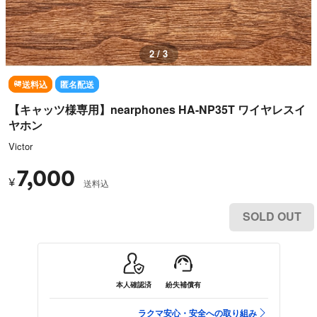
3 / 3
送料込
匿名配送
【キャッツ様専用】nearphones HA-NP35T ワイヤレスイ
ヤホン
Victor
7,000
¥
送料込
SOLD OUT
本人確認済
紛失補償有
ラクマ安心・安全への取り組み