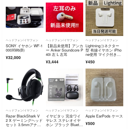
ヘッドフォン/イヤフォン
ヘッドフォン/イヤフォン
ヘッドフォン/イヤフォン
SONY イヤホン WF-1
【新品未使用】アンカ
Lightningコネクター
000XM6(B)
ー Anker Soundcore P
型 有線イヤホン iPho
40i 左 L 左耳
ne使用 マイク付き通
¥32,000
話可
¥3,444
¥450
ヘッドフォン/イヤフォン
ヘッドフォン/イヤフォン
ヘッドフォン/イヤフォン
Razer BlackShark V
イヤピタッ 完全ワイ
Apple EarPods ケース
2 X ゲーミングヘッド
ヤレス ステレオイヤ
¥500
セット 3.5mmアナロ
ホン ブラック Bluetoo
グ 7.1ch サラウンド
th ver6.0 FSC ダイソ