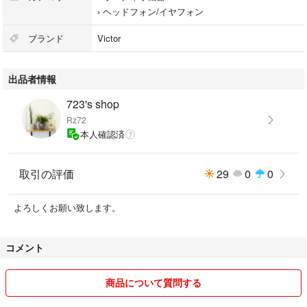
ご注意下さい。ノークレームノーリターンでお願い致します。
›
ヘッドフォン/イヤフォン
#nearphones #ワイヤレス #イヤホン #ビクター #Victor #ながら聞き #子
ブランド
Victor
育て #ジム #散歩 #オープンイヤー
出品者情報
723's shop
Rz72
本人確認済
取引の評価
29
0
0
よろしくお願い致します。
コメント
商品について質問する