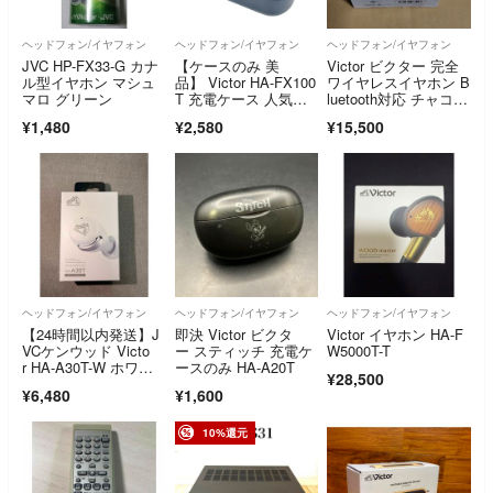
ヘッドフォン/イヤフォン
ヘッドフォン/イヤフォン
ヘッドフォン/イヤフォン
JVC HP-FX33-G カナ
【ケースのみ 美
Victor ビクター 完全
ル型イヤホン マシュ
品】 Victor HA-FX100
ワイヤレスイヤホン B
マロ グリーン
T 充電ケース 人気モ
luetooth対応 チャコー
デル
ルブラック HA-A110T
¥1,480
¥2,580
¥15,500
-B JVCケンウッド
ヘッドフォン/イヤフォン
ヘッドフォン/イヤフォン
ヘッドフォン/イヤフォン
【24時間以内発送】J
即決 Victor ビクタ
Victor イヤホン HA-F
VCケンウッド Victo
ー スティッチ 充電ケ
W5000T-T
r HA-A30T-W ホワイ
ースのみ HA-A20T
¥28,500
ト
¥6,480
¥1,600
10%還元