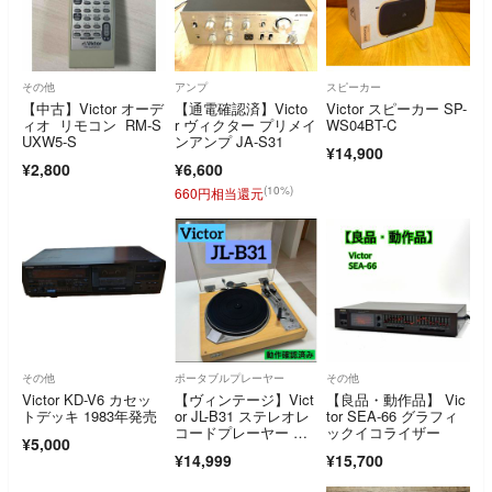
その他
アンプ
スピーカー
【中古】Victor オーデ
【通電確認済】Victo
Victor スピーカー SP-
ィオ リモコン RM-S
r ヴィクター プリメイ
WS04BT-C
UXW5-S
ンアンプ JA-S31
¥14,900
¥2,800
¥6,600
(10%)
660円相当還元
その他
ポータブルプレーヤー
その他
Victor KD-V6 カセッ
【ヴィンテージ】Vict
【良品・動作品】 Vic
トデッキ 1983年発売
or JL-B31 ステレオレ
tor SEA-66 グラフィ
コードプレーヤー ビ
ックイコライザー
¥5,000
クター
¥14,999
¥15,700