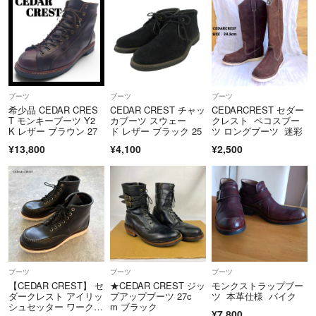
パンツ、ボトムス系
W27 W28 W29＝Sサイズ
W30 W31 W32＝Mサイズ
W33 W34 ＝Lサイズ
ブーツ
ブーツ
ブーツ
希少品 CEDAR CRES
CEDAR CREST チャッ
CEDARCREST セダー
T モンキーブーツ Y2
カブーツ スウェー
クレスト ペコスブー
W35 W36 ＝XLサイズ
K レザー ブラウン 27
ド レザー ブラック 25
ツ ロングブーツ 迷彩
¥13,800
¥4,100
¥2,500
W38 W40 ＝XXLサイズ
W42 ＝2XLサイズ
W44 W46 ＝3XLサイズ
最後までご覧いただきありがとうございました♪
ブーツ
ブーツ
ブーツ
スムーズなお取引を心がけますので、どうぞよろしくお願いいたします
【CEDAR CREST】 セ
★CEDAR CREST ジッ
モンクストラップブー
ダークレスト アイリッ
プアップブーツ 27c
ツ 本革仕様 バイク
^^
シュセッター ワークブ
m ブラック
¥7,800