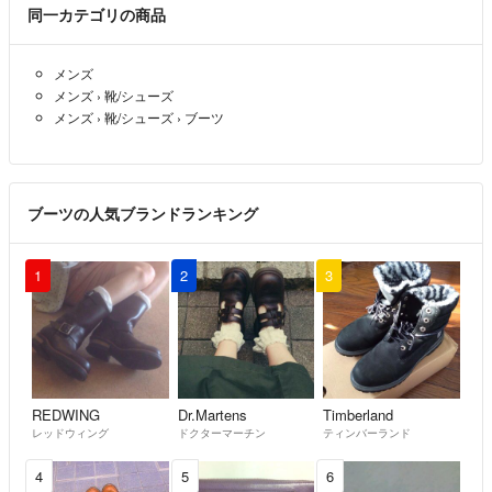
同一カテゴリの商品
メンズ
メンズ
›
靴/シューズ
メンズ
›
靴/シューズ
›
ブーツ
ブーツの人気ブランドランキング
1
2
3
REDWING
Dr.Martens
Timberland
レッドウィング
ドクターマーチン
ティンバーランド
4
5
6