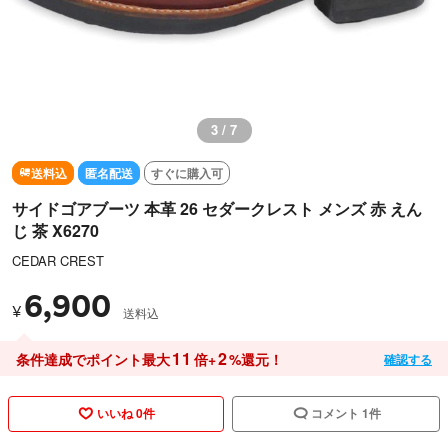
3 / 7
送料込
匿名配送
すぐに購入可
サイドゴアブーツ 本革 26 セダークレスト メンズ 赤 えん
じ 茶 X6270
CEDAR CREST
6,900
¥
送料込
11
2
条件達成でポイント最大
倍+
%還元！
確認する
いいね 0件
コメント 1件