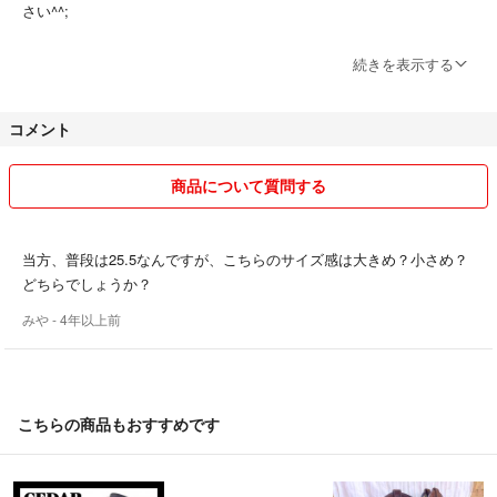
基本的には返品は受け付けておりません。
さい^^;
詳しくはプロフィールをお読みください。
★発送に関しては、基本的にお支払い後1~2日お時間をいただいており
続きを表示する
即決★CEDER CREST★26cm レザーサイドゴアブーツ セダークレス
ます^^
ト メンズ 8 赤 えんじ 茶 本革 チェルシー 本皮 プレーントゥ
コメント
★送料込みの販売ですので、基本お値下げは承っておりません。値下げ
コメントには返信いたしませんのでご了承くださいませ♪
#X 6270
商品について質問する
★商品状態に関して、ダメージや匂いの程度の判断は個人差がございま
すので、気になる方はご質問いただければと思います^^;
当方、普段は25.5なんですが、こちらのサイズ感は大きめ？小さめ？
★パンツ類の写真で使われているベルトはあくまで着用イメージとなっ
どちらでしょうか？
ておりますので付属いたしませんのでご了承ください！
みや
- 4年以上前
★サイズ表記に関して
絞り込みの際はこちらのサイズ表記
こちらの商品もおすすめです
を参考にしていただければ
探しやすくなっております