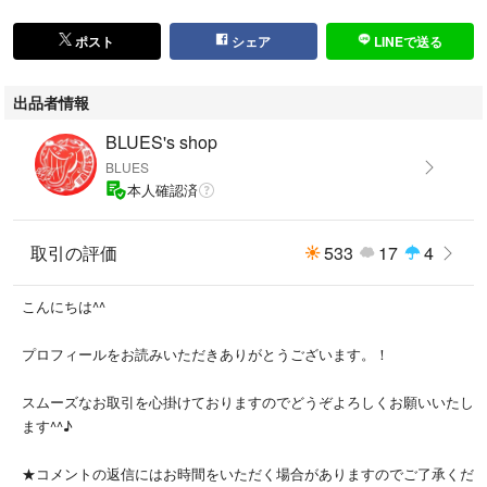
ワクワクしながら出かけてみてはいかがですか。
ポスト
シェア
LINEで送る
#古着屋BLUES
出品者情報
#古着屋BLUESブーツアイテム一覧
BLUES's shop
#古着屋BLUESサイドゴアブーツ一覧
BLUES
本人確認済
#サイドゴアブーツサイズ26から26_5cm一覧
取引の評価
533
17
4
↑↑↑
上記ハッシュタグをタップ、クリックで
商品の一覧を見ることができます。
こんにちは^^
絞り込みで探し物が見つけやすくなります。
プロフィールをお読みいただきありがとうございます。！
汚れやダメージ、匂い等の判断には個人差が
スムーズなお取引を心掛けておりますのでどうぞよろしくお願いいたし
ございます。デリケートな方はトラブルの
ます^^♪
原因になりかねませんのでお問い合わせを
お願いいたします。
★コメントの返信にはお時間をいただく場合がありますのでご了承くだ