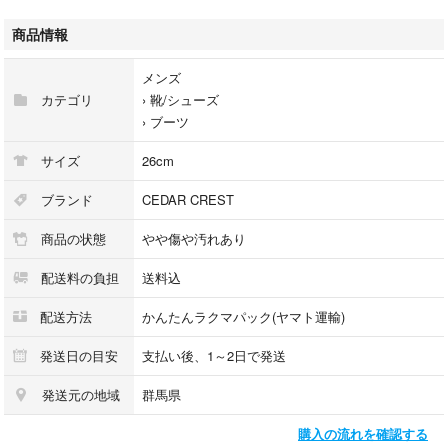
新品定価で買うより安く買いたい。
古着ならではのセンスの良い
商品情報
こだわりの1品を探していたあなたへ
おすすめの商品となっております。
メンズ
カテゴリ
›
靴/シューズ
当店では送料無料となっておりますので
›
ブーツ
取引情報の入力お支払のみでOK！
連絡をとるのが苦手な方でも
サイズ
26cm
簡単に取引を進めることができます。
またお支払いただきましたら最短即日
ブランド
CEDAR CREST
1~2日以内には発送予定ですので
商品の状態
やや傷や汚れあり
すぐに手にすることができます。
配送料の負担
送料込
当店の商品は古着を中心に扱っておりますので
ほとんどの商品が1点ものとなっており
配送方法
かんたんラクマパック(ヤマト運輸)
売り切れになってしまうと二度と手に入らない
可能性がありますのでご承知おきください！
発送日の目安
支払い後、1～2日で発送
発送元の地域
群馬県
是非このアイテムを手に入れて
あなたのファッションの幅を広げて
購入の流れを確認する
あの人からオシャレだなと思われて