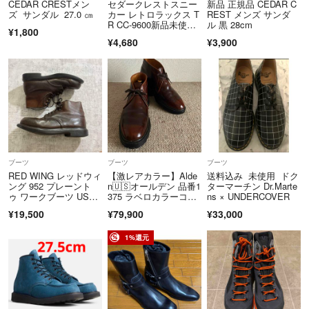
CEDAR CRESTメン
セダークレストスニー
新品 正規品 CEDAR C
ズ サンダル 27.0 ㎝
カー レトロラックス T
REST メンズ サンダ
R CC-9600新品未使用
ル 黒 28cm
¥1,800
品
¥4,680
¥3,900
ブーツ
ブーツ
ブーツ
RED WING レッドウィ
【激レアカラー】Alde
送料込み 未使用 ドク
ング 952 プレーント
n🇺🇸オールデン 品番1
ターマーチン Dr.Marte
ゥ ワークブーツ USA
375 ラベロカラーコー
ns × UNDERCOVER
製
ドバン チャッカブー
¥19,500
¥79,900
¥33,000
ツ 6.5E
1%還元