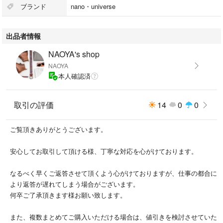
S
ブランド
nano・universe
…175cm、55kgの痩せ気味の私でちょうどいいぐらいのサイズ感です。
（以下、実寸）
出品者情報
着丈64、身幅49.5、肩幅40、袖丈48.5
ZOZOのサイズガイドに従い測りました。
NAOYA's shop
素人採寸のため、多少の誤差はご了承ください。
NAOYA
本人確認済
▼素材
綿70％、麻30％
取引の評価
14
0
0
▼出品理由
着用した時のシルエットと色味が大変気に入っていたのですが、太ってき
ご覧頂きありがとうございます。
た影響で身幅と肩幅がきつくなってきたので今回の出品に至りました。
安心してお取引して頂ける様、丁寧な対応を心がけております。
大切に扱っていただける方の手に渡れば幸いです。
ご検討よろしくお願いいたします。m(._.)m
なるべく早くご返答させて頂くよう心がけておりますが、仕事の都合に
より返答が遅れてしまう場合がございます。
#美品
何卒ご了承頂きます様お願い致します。
#シャツ
#チェックシャツ
また、複数まとめてご購入いただける場合は、値引きを検討させていた
#青シャツ