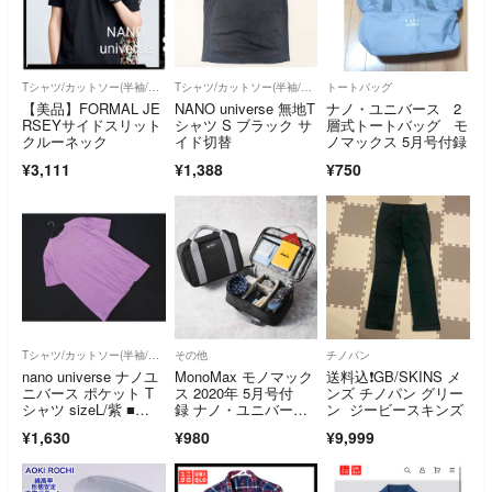
Tシャツ/カットソー(半袖/袖なし)
Tシャツ/カットソー(半袖/袖なし)
トートバッグ
【美品】FORMAL JE
NANO universe 無地T
ナノ・ユニバース 2
RSEYサイドスリット
シャツ S ブラック サ
層式トートバッグ モ
クルーネック
イド切替
ノマックス 5月号付録
¥3,111
¥1,388
¥750
Tシャツ/カットソー(半袖/袖なし)
その他
チノパン
nano universe ナノユ
MonoMax モノマック
送料込❗️GB/SKINS メ
ニバース ポケット T
ス 2020年 5月号付
ンズ チノパン グリー
シャツ sizeL/紫 ■
録 ナノ・ユニバー
ン ジービースキンズ
◆ メンズ
ス 仕切りが動かせ
¥1,630
¥980
¥9,999
る! 整理バッグ