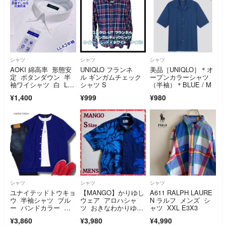
シャツ
シャツ
シャツ
AOKI 綿高率 形態安
UNIQLO フランネ
美品［UNIQLO］＊オ
定 ボタンダウン 半
ル ギンガムチェック
ープンカラーシャツ
袖ワイシャツ 白 LL4
シャツ S
（半袖）＊BLUE / M
3 抗菌防臭
¥1,400
¥999
¥980
シャツ
シャツ
シャツ
ユナイテッドトウキョ
【MANGO】かりゆし
A611 RALPH LAURE
ウ 半袖シャツ ブル
ウェア アロハシャ
N ラルフ メンズ シ
ー バンドカラー M
ツ おきなわかりゆ
ャツ XXL E3X3
サイズ ドレープ感
し 半袖 ✨美品✨
¥3,860
¥3,980
¥4,990