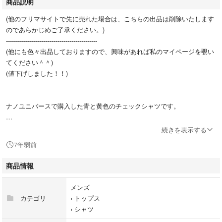
商品説明
(他のフリマサイトで先に売れた場合は、こちらの出品は削除いたします
のであらかじめご了承ください。)
----------------------------------------------
(他にも色々出品しておりますので、興味があれば私のマイページを覗い
てください＾＾)
(値下げしました！！)
ナノユニバースで購入した青と黄色のチェックシャツです。
細身のデザインです。
続きを表示する
ほつれや色落ち等はほとんどなく、綺麗な状態を維持できていると思いま
7年弱前
す。
1枚目の写真はコーディネート例です。
商品情報
▼ブランド
メンズ
ナノユニバース
カテゴリ
›
トップス
›
シャツ
▼サイズ