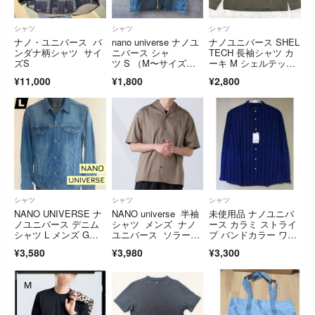
シャツ
シャツ
シャツ
ナノ・ユニバース バ
nano universe ナノユ
ナノユニバース SHEL
ンダナ柄シャツ サイ
ニバース シャ
TECH 長袖シャツ カ
ズS
ツ S （M〜サイズ相
ーキ M シェルテッ
当） デニムシャツ
ク グリーン
¥11,000
¥1,800
¥2,800
シャツ
シャツ
シャツ
NANO UNIVERSE ナ
NANO universe 半袖
未使用品 ナノユニバ
ノユニバース デニム
シャツ メンズ ナノ
ース カラミ ストライ
シャツ L メンズ Gジ
ユニバース ソラーロ
プ バンドカラー ワイ
ャン
ライトストレッチワイ
ドシャツ S nano・uni
¥3,580
¥3,980
¥3,300
ドカラーシャツ
verse