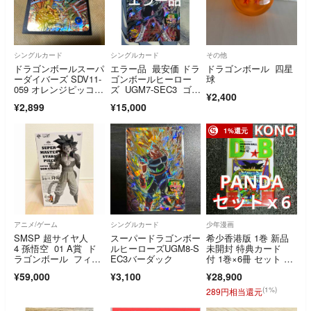
シングルカード
シングルカード
その他
ドラゴンボールスーパ
エラー品 最安価 ドラ
ドラゴンボール 四星
ーダイバーズ SDV11-
ゴンボールヒーロー
球
059 オレンジピッコ
ズ UGM7-SEC3 ゴク
¥2,400
ロ：SH パラレル
ウブラック ドラゴン
¥2,899
¥15,000
ボールダイバーズ フ
ュージョンワールド
1%還元
アニメ/ゲーム
シングルカード
少年漫画
SMSP 超サイヤ人
スーパードラゴンボー
希少香港版 1巻 新品
4 孫悟空 01 A賞 ド
ルヒーローズUGM8-S
未開封 特典カード
ラゴンボール フィギ
EC3バーダック
付 1巻×6冊 セット レ
ュア
ア カード
¥59,000
¥3,100
¥28,900
(1%)
289円相当還元