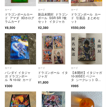
カード
カード
カード
ドラゴンボールカー
新品未開封 ドラゴン
ドラゴンボール カー
ド アマダ 3Dホログ
ボール SSR SR 7枚
ド 引退品 まとめセ
ラムカード
セット イタジャカ
ット
¥8,500
¥2,380
¥550,000
カード
カード
カード
バンダイ イタジャ
ドラゴンボール イタ
【未開封】イタジャガ
ガ ドラゴンボー
ジャガ
10-30SEC ベジー
ル N 10-02 カード
タ シークレット DB
¥1,800
Z ドラゴンボール【匿
¥300
¥995
名配送】