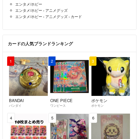
エンタメ/ホビー
エンタメ/ホビー
›
アニメグッズ
エンタメ/ホビー
›
アニメグッズ
›
カード
カードの人気ブランドランキング
1
2
3
BANDAI
ONE PIECE
ポケモン
バンダイ
ワンピース
ポケモン
4
5
6