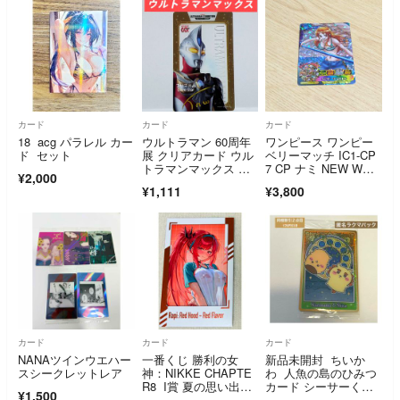
カード
カード
カード
18 acg パラレル カー
ウルトラマン 60周年
ワンピース ワンピー
ド セット
展 クリアカード ウル
ベリーマッチ IC1-CP
トラマンマックス 入
7 CP ナミ NEW WOR
¥2,000
場特典
LD カード
¥1,111
¥3,800
カード
カード
カード
NANAツインウエハー
一番くじ 勝利の女
新品未開封 ちいか
スシークレットレア
神：NIKKE CHAPTE
わ 人魚の島のひみつ
R8 I賞 夏の思い出フ
カード シーサーくり
¥1,500
ォトカード ラピ：レ
まんじゅうNo.13