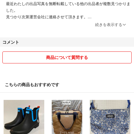
最近わたしの出品写真を無断転載している他の出品者が複数見つかりま
した。
見つかり次第運営会社に連絡させて頂きます。
撮影のモラルを各自お守り頂きますよう宜しくお願いします。
続きを表示する
コメント
新規で実績ない方は購入される前にコメントください。
♥︎送料込みの配送方法は最安値の方法で発送させて頂きます
商品について質問する
♥︎出品価格はできるだけ安く設定させて頂いているつもりなので、
同時購入以外は大幅なお値引き交渉されましてもご希望に添えることは
出来かねます
♥︎マナーの悪い方とはお取り引きご遠慮させて頂きます
こちらの商品もおすすめです
♥︎サイズが合わなかった、思い通りの品ではなかった等のクレームや返
品返金交換は
お断りいたしますのでご了承下さい。
商品を丁寧に検品し、プチプチなどしっかり包装させて頂きます。ピア
スのピンが斜めにならないように梱包にハードガードも入れています。
♥︎神経質な方や完璧を求める方はご遠慮下さい
♥︎返品、交換は不可です