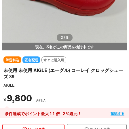
2 / 9
3
現在、
名がこの商品を検討中です
送料込
匿名配送
すぐに購入可
未使用 未使用 AIGLE (エーグル) コーレイ クロッグシュー
ズ 39
AIGLE
9,800
¥
送料込
11
2
条件達成でポイント最大
倍+
%還元！
確認する
いいね 3件
コメント 0件