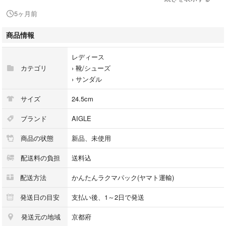
5ヶ月前
右側のコルクソール印刷ズレがございます。
ほかに特筆すべきダメージはございません。
商品情報
写真は現物です。
レディース
色
カテゴリ
›
靴/シューズ
レッド系
›
サンダル
◆サイズ
サイズ
24.5cm
表記:39約24.5cm
ブランド
AIGLE
※個人出品としてご理解の上ご検討ください
商品の状態
新品、未使用
※素人の保存ですので完璧な商品をお求めの方はご遠慮ください。
配送料の負担
送料込
値下げの予定はございません。
交渉はご容赦ください。
配送方法
かんたんラクマパック(ヤマト運輸)
発送日の目安
支払い後、1～2日で発送
発送元の地域
京都府