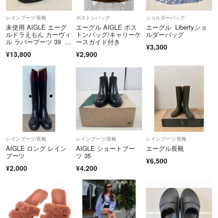
★入手時期により、ピアスの台紙は写真と少々仕様違う場合はあります
レインブーツ/長靴
ボストンバッグ
ショルダーバッグ
が、ご了承のほどお願いいたします。
未使用 AIGLE エーグ
エーグル AIGLE ボス
エーグル Libertyショ
ルドラえもん カーヴィ
トンバッグ/キャリーケ
ルダーバッグ
ル ラバーブーツ 39 2
ースガイド付き
気持ちの良いお取り引きを心掛けておりますのでどうぞ宜しくお願い致
¥3,300
4.5cm・AIGLE・新品
¥13,800
¥2,900
します。
レインブーツ/長靴
レインブーツ/長靴
レインブーツ/長靴
AIGLE ロング レイン
AIGLE ショートブー
エーグル長靴
ブーツ
ツ 35
¥6,500
¥2,000
¥4,200