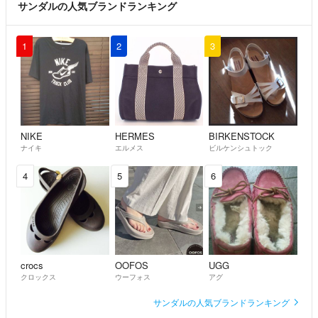
サンダルの人気ブランドランキング
1
2
3
NIKE
HERMES
BIRKENSTOCK
ナイキ
エルメス
ビルケンシュトック
4
5
6
crocs
OOFOS
UGG
クロックス
ウーフォス
アグ
サンダルの人気ブランドランキング