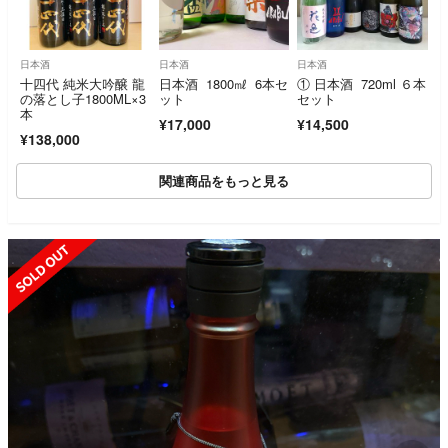
日本酒
日本酒
日本酒
十四代 純米大吟醸 龍
日本酒 1800㎖ 6本セ
① 日本酒 720ml ６本
の落とし子1800ML×3
ット
セット
本
¥17,000
¥14,500
¥138,000
関連商品をもっと見る
SOLD OUT