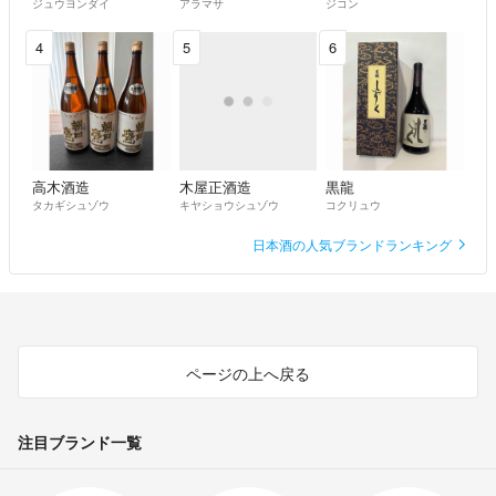
ジュウヨンダイ
アラマサ
ジコン
4
5
6
高木酒造
木屋正酒造
黒龍
タカギシュゾウ
キヤショウシュゾウ
コクリュウ
日本酒の人気ブランドランキング
ページの上へ戻る
注目ブランド一覧