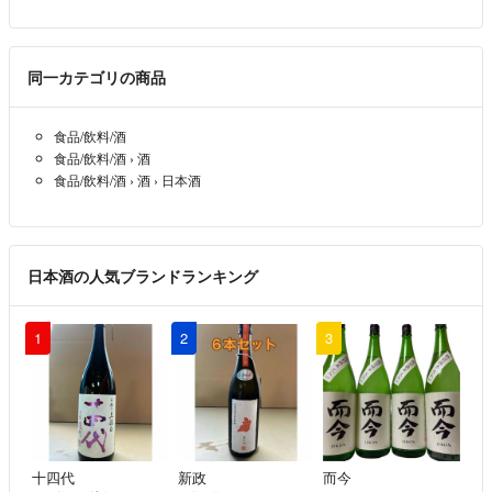
同一カテゴリの商品
食品/飲料/酒
食品/飲料/酒
›
酒
食品/飲料/酒
›
酒
›
日本酒
日本酒の人気ブランドランキング
1
2
3
十四代
新政
而今