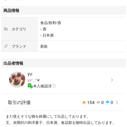
セーラで大切に保管しております☺️
商品情報
生酒につき賞味期限が記載されていますが、未開栓で冷蔵保存している為
食品/飲料/酒
劣化は無いと思いますが製造から数ヶ月経過している為アウトレットとい
カテゴリ
›
酒
うかたちで出品させて頂きます。
›
日本酒
🚚日本酒専用の箱に入れてクール便で発送致します。
ブランド
新政
購入後も冷蔵保存して頂き開栓後はお早めにお召し上がりください。
出品者情報
ご検討頂ける方コメント宜しくお願い致します=(^.^)=
yu
#新政
yu^_^💓
#希少日本酒
本人確認済
#生酒
#アウトレット分類品
取引の評価
154
0
0
まだ使えそうな物を綺麗にして出品しております。
又、未開封の和洋菓子、日本酒、食品類を随時出品しております。