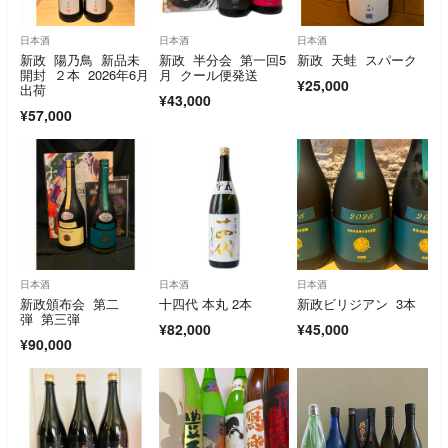
日本酒
日本酒
日本酒
新政 陽乃鳥 新品未
新政 半分会 第一回5
新政 天蛙 スパーク
開封 ２本 2026年6月
月 クール便発送
¥25,000
出荷
¥43,000
¥57,000
日本酒
日本酒
日本酒
新政頒布会 第二
十四代 本丸 2本
新政ビリジアン 3本
弾 第三弾
¥82,000
¥45,000
¥90,000