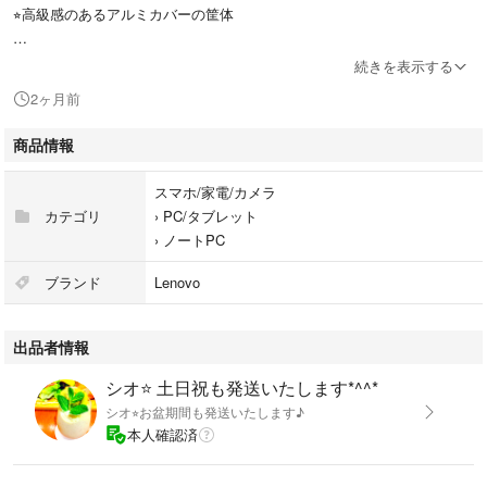
⭐︎高級感のあるアルミカバーの筐体
⭐️液晶
続きを表示する
⭐︎高精細のIPSフルHD液晶を搭載✨
2ヶ月前
⭐︎大画面15.6インチ、1920×1080画素、
広い作業スペースでExcel等も快適◎
商品情報
⭐︎目に優しい非光沢
スマホ/家電/カメラ
⭐️OS
カテゴリ
›
PC/タブレット
最新のWindows11正式対応モデル
›
ノートPC
※クリーンインストール
ブランド
Lenovo
⭐️オフィスワークも快適なスペック✨
CPU: Core i5-8250U
出品者情報
NVMe SSD：256GB (新品)
HDD：500GB (中古良品、使用約3832h)
シオ⭐️ 土日祝も発送いたします*^^*
メモリ：8GB
シオ⭐︎お盆期間も発送いたします♪
⭐︎大容量デュアルストレージ！合計756GB
本人確認済
⭐︎SSDの4〜5倍高速なNVMe SSDを搭載✨
⭐︎第8世代4コアCPU搭載◎