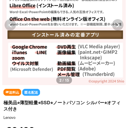
3 / 15
送料込
匿名配送
極美品⭐︎薄型軽量⭐︎SSD⭐︎ノートパソコン シルバー⭐︎オフィ
ス付き
Lenovo