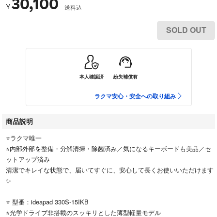
30,100
¥
送料込
SOLD OUT
本人確認済
紛失補償有
ラクマ安心・安全への取り組み
商品説明
⭐️ラクマ唯一
⭐︎内部外部を整備・分解清掃・除菌済み／気になるキーボードも美品／セ
ットアップ済み
清潔でキレイな状態で、届いてすぐに、安心して長くお使いいただけます
✨
⭐️ 型番：ideapad 330S-15IKB
⭐︎光学ドライブ非搭載のスッキリとした薄型軽量モデル