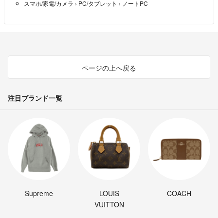
スマホ/家電/カメラ
›
PC/タブレット
›
ノートPC
WiFi(無線LAN)内蔵、有線LAN、Bluetooth
⭐️標準インターフェース
出品している全てのパソコンは、出品前と発送直前にキーボードや光学
HDMI、USB3.0x2、USB3.1 Type-Cx1、SDスロット、Webカメラ
ドライブ等の動作検証をおこなっております。
⭐️サイズ
358.4x19.4x244.1 mm、約1.75kg
また、初期設定済み・人気アプリをインストール済みのため、お受け取
り後はすぐに使い始めることができます。
ページの上へ戻る
#分解清掃済み
★商品の状態について
注目ブランド一覧
以下の項目に該当する場合は、商品情報に記載いたします。
・目立つキズや塗装剥がれ
・液晶の表示に影響するキズ／ホワイトスポット／ドット抜け
・バッテリーの大幅な消耗 他
★アフターサポートとご購入者さま特典
Supreme
LOUIS
COACH
VUITTON
○ 初期不良対応 （※1）（※2）