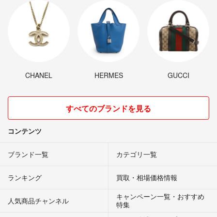
○ カスタマイズ（ＳＳＤ、メモリ容量UP）
○ リカバリメディアの作成
○ インストールサポート
○ リピーター様向け特別お値引き
○ ご希望機種の出品
（※1）
CHANEL
HERMES
GUCCI
お取引完了前に生じた初期の不具合は、無償にて交換、修理、または返
品対応いたします。
すべてのブランドを見る
（※2）
お取引完了日以降も、目安として１週間以内の自然故障（購入者様の過
コンテンツ
失、改造により生じた不具合を除く）に対応いたします。
ブランド一覧
カテゴリ一覧
ランキング
買取・相場価格情報
キャンペーン一覧・おすすめ
人気商品チャンネル
特集