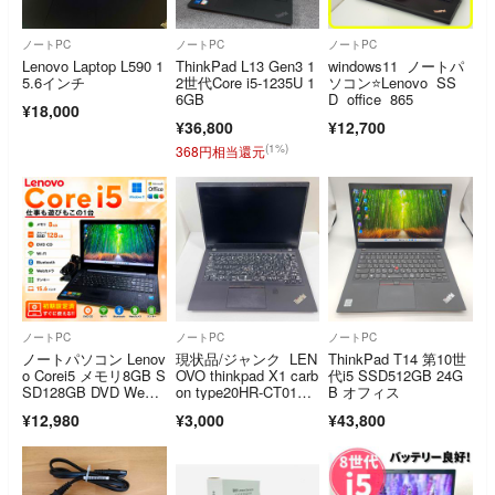
ノートPC
ノートPC
ノートPC
Lenovo Laptop L590 1
ThinkPad L13 Gen3 1
windows11 ノートパ
5.6インチ
2世代Core i5-1235U 1
ソコン⭐️Lenovo SS
6GB
D office 865
¥18,000
¥36,800
¥12,700
(1%)
368円相当還元
ノートPC
ノートPC
ノートPC
ノートパソコン Lenov
現状品/ジャンク LEN
ThinkPad T14 第10世
o Corei5 メモリ8GB S
OVO thinkpad X1 carb
代i5 SSD512GB 24G
SD128GB DVD Web
on type20HR-CT01W
B オフィス
カメラ Windows11 O
W
¥12,980
¥3,000
¥43,800
ffice