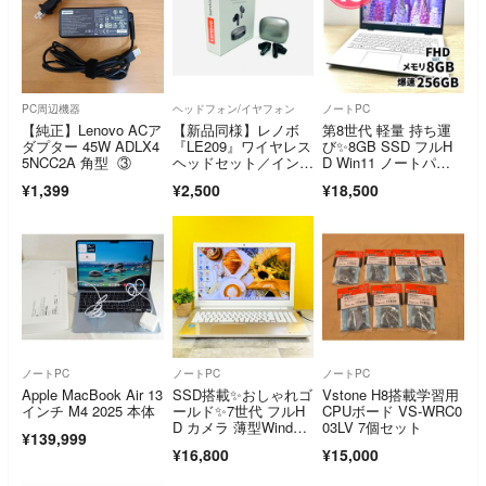
PC周辺機器
ヘッドフォン/イヤフォン
ノートPC
【純正】Lenovo ACア
【新品同様】レノボ
第8世代 軽量 持ち運
ダプター 45W ADLX4
『LE209』ワイヤレス
び✨8GB SSD フルH
5NCC2A 角型 ③
ヘッドセット／インイ
D Win11 ノートパソ
ヤーイヤホン
コン
¥1,399
¥2,500
¥18,500
ノートPC
ノートPC
ノートPC
Apple MacBook Air 13
SSD搭載✨おしゃれゴ
Vstone H8搭載学習用
インチ M4 2025 本体
ールド✨7世代 フルH
CPUボード VS-WRC0
D カメラ 薄型Window
03LV 7個セット
¥139,999
s11
¥16,800
¥15,000