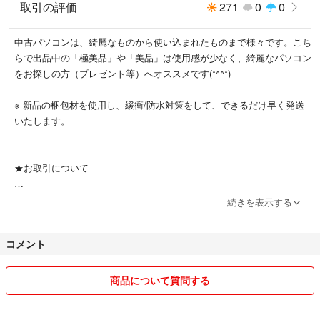
取引の評価
271
0
0
⭐️良品バッテリー搭載(健康度約80%)
中古パソコンは、綺麗なものから使い込まれたものまで様々です。こち
⭐︎ACアダプターの接続が切れても
らで出品中の「極美品」や「美品」は使用感が少なく、綺麗なパソコン
電源が落ちず安定して使えるので安心✨
をお探しの方（プレゼント等）へオススメです(*^^*)
⭐︎持ち運んで使う時も便利です◎
※ 新品の梱包材を使用し、緩衝/防水対策をして、できるだけ早く発送
⭐️付属品
いたします。
⭐︎充電用ACアダプター(Lenovo純正)
★お取引について
ーーーメンテナンスーーー
・コメントなしの即購入も大丈夫です。
続きを表示する
⭐️初期設定済み、定番アプリもインストール
・ご購入後もアフターサポートをさせていただきます。
済みのため、届いてすぐに使えます！
※オフィス、ネット検索、動画視聴など
コメント
★動作確認と評価について
⭐️内部、外部の分解清掃、除菌、消臭済み
商品について質問する
⭐️キーボードの清掃、除菌済み
・万が一輸送トラブルや不具合、ご不明点等ございましたらお知らせく
⭐️その他、長く使うために必要な整備済み
ださい。
(プロフ参照)