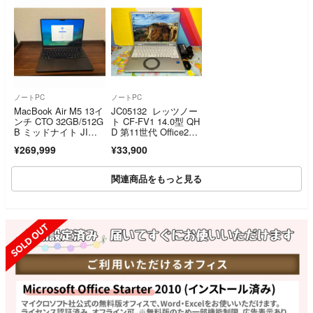
ノートPC
ノートPC
MacBook Air M5 13イ
JC05132 レッツノー
ンチ CTO 32GB/512G
ト CF-FV1 14.0型 QH
B ミッドナイト JI
D 第11世代 Office202
S 充放電17回
4 良品 ノートパソコ
¥269,999
¥33,900
ン 大画面
関連商品をもっと見る
SOLD OUT