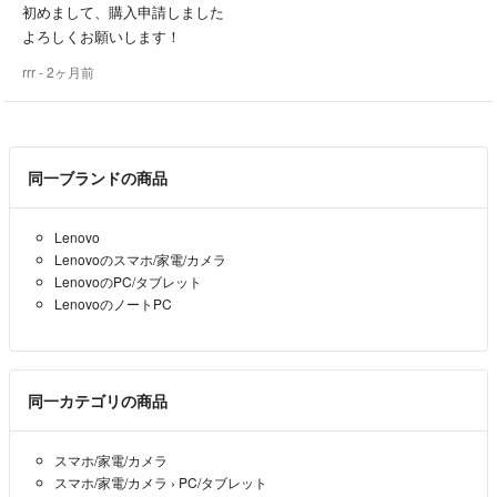
・評価後でも対応させていただきますが、評価前ですと よりスムーズ
初めまして、購入申請しました
な対応ができます。
よろしくお願いします！
⭐︎*:.。業務で使用していたパソコン入替のため、
（評価の前に動作確認をお願いいたします）
専門業者の定期保守点検済み完動良品を
rrr
- 2ヶ月前
出品しています。.:*⭐︎
★フルメンテナンス＆クリーニングＰＣ
ーーー外観ーーー
同一ブランドの商品
契約中の専門業者によるフルメンテナンス（※）を済ませております。
使用感は少なく、全体的にキレイで状態が良い極美品です。
また、内部・外部の細かな所までまるごと清掃サービスをお願いしてあ
Lenovo
りますので、清潔な状態でお使いいただけます。
Lenovoのスマホ/家電/カメラ
LenovoのPC/タブレット
ーーーその他ーーー
（※）パソコンを適切な状態に保ち、長くお使いいただくためのメンテ
LenovoのノートPC
ナンス
⭐️型番
330S-15IKB
マザーボードの劣化部品確認と交換（コンデンサ他、グリス、電池）、
(2018年6月発売開始モデル)
ヒンジ部の調整、キーボード分解清掃
同一カテゴリの商品
⭐️OS
内部・外部の殺菌・消臭・分解清掃、ゴム足の交換 その他
Windows11 Home premium 64ビット
(最新25H2、5/25アップデート済)
スマホ/家電/カメラ
スマホ/家電/カメラ
›
PC/タブレット
⭐️ネットワーク
★すぐお使いいただけます