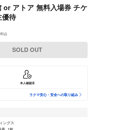
 or アトア 無料入場券 チケ
主優待
送料込
SOLD OUT
本人確認済
ラクマ安心・安全への取り組み
ィングス
券 1枚