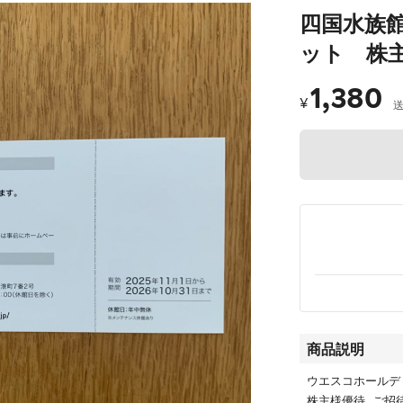
四国水族館
ット 株
1,380
¥
商品説明
ウエスコホールデ
株主様優待 ご招待