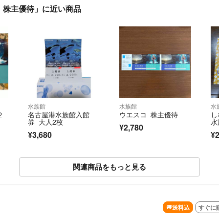
ト 株主優待」に近い商品
水族館
水族館
水
２
名古屋港水族館入館
ウエスコ 株主優待
し
券 大人2枚
水
¥2,780
¥3,680
¥2
関連商品をもっと見る
送料込
すぐに