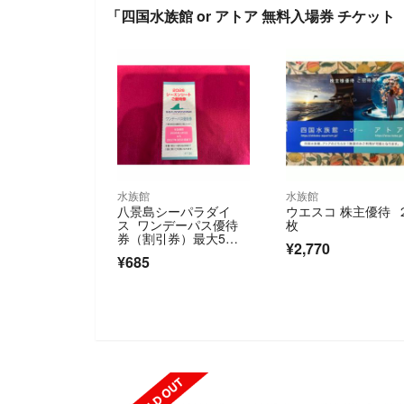
「四国水族館 or アトア 無料入場券 チケッ
水族館
水族館
八景島シーパラダイ
ウエスコ 株主優待 
ス ワンデーパス優待
枚
券（割引券）最大5名
¥2,770
で合計4500円引に
¥685
SOLD OUT