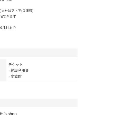
)またはアトア(兵庫県)
入場できます
10月31まで
チケット
›
施設利用券
›
水族館
.'s shop