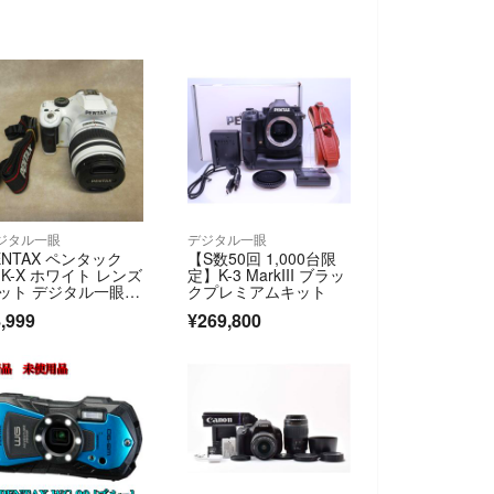
ジタル一眼
デジタル一眼
ENTAX ペンタック
【S数50回 1,000台限
 K-X ホワイト レンズ
定】K-3 MarkIII ブラッ
ット デジタル一眼カ
クプレミアムキット
ラ
,999
¥269,800