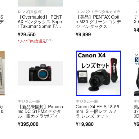
レンズ(単焦点)
コンパクトデジタルカメラ
コ
 S
【Overhauled】 PENT
【美品】PENTAX Opti
デ
ボデ
AX ペンタックス Supe
o M30 グリーン コンデ
X
r Takumar 35mm F/
ジ ペンタックス
¥4
2 (M42用) 単焦点レン
¥29,550
¥9,999
ズ
(5%)
1,477円相当還元
デジタル一眼
デジタル一眼
デ
カ
【新品未開封】Panaso
Canon X4 EF-S 18-55
美
10
nic DC-S1RM2 デジタ
mm IS 一眼レフ カメ
3
ル一眼カメラ/ボディ
ラ レンズ セット
0
¥395,000
¥19,980
¥6