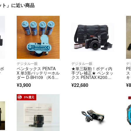
ムキット」に近い商品
デジタル一眼
デジタル一眼
デ
 ボ
ペンタックス PENTA
★単三駆動！ボディ内
P
サ
X 単3形バッテリーホル
手ブレ補正★ ペンタッ
ス
ダー D-BH109 （K-5
クス PENTAX K200
キ
0、K-30、K-r用） リチ
D キット
メ
¥3,900
¥22,680
¥8
ウム電池おまけ
5%還元