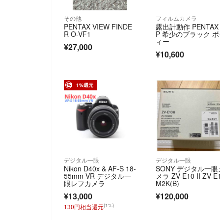
その他
フィルムカメラ
PENTAX VIEW FINDE
露出計動作 PENTAX
R O-VF1
P 希少のブラック 
ィー
¥27,000
¥10,600
1%還元
デジタル一眼
デジタル一眼
Nikon D40x & AF-S 18-
SONY デジタル一眼
55mm VR デジタル一
メラ ZV-E10 II ZV-E
眼レフカメラ
M2K(B)
¥13,000
¥120,000
(1%)
130円相当還元