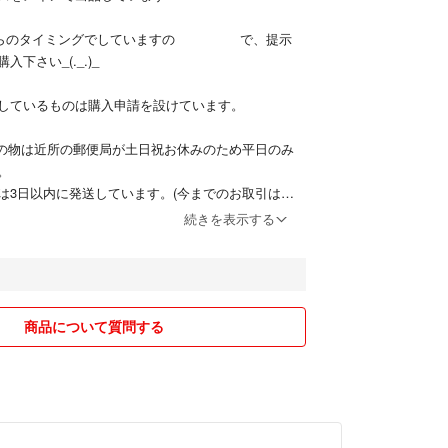
こちらのタイミングでしていますの で、提示
下さい_(._.)_
しているものは購入申請を設けています。
送の物は近所の郵便局が土日祝お休みのため平日のみ
。
は3日以内に発送しています。(今までのお取引はす
送しています)
続きを表示する
、即購入OKにしていますので、コメントを頂いても購
となります。
できません。
商品について質問する
者は居ません。
同梱にできない場合がございます。