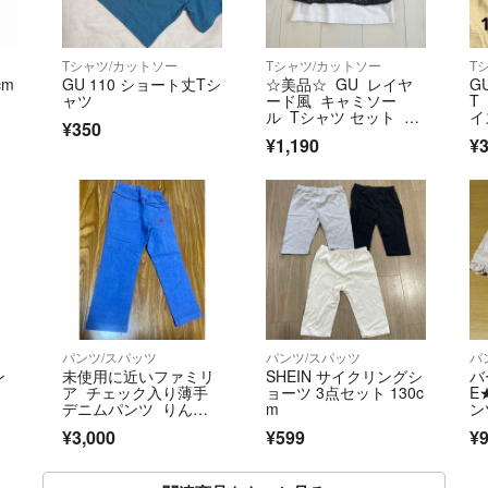
Tシャツ/カットソー
Tシャツ/カットソー
T
cm
GU 110 ショート丈Tシ
☆美品☆ GU レイヤ
G
ャツ
ード風 キャミソー
T
ル Tシャツ セット ブ
イ
¥350
ラック 140
¥1,190
¥
パンツ/スパッツ
パンツ/スパッツ
パ
ン
未使用に近いファミリ
SHEIN サイクリングシ
バ
ア チェック入り薄手
ョーツ 3点セット 130c
E
デニムパンツ りんご
m
ン
刺繍 春夏秋
¥3,000
¥599
¥