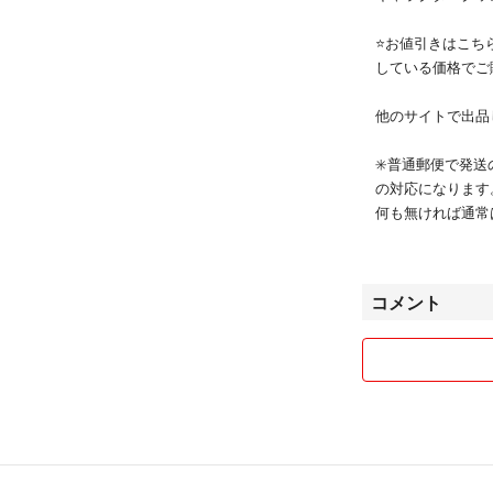
⭐️お値引きは
している価格でご購入
他のサイトで出品
✳️普通郵便で発
の対応になります
何も無ければ通常
べて３日以内に発
✳️すべての商品
コメント
入された方が優先
✳️お取り置きは
✳️ペット、喫煙
✳️送料の関係で