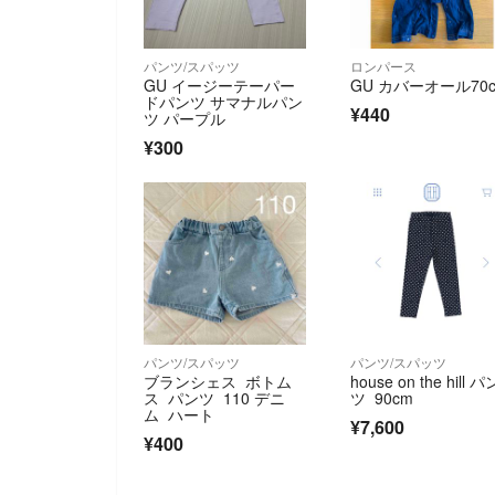
パンツ/スパッツ
ロンパース
GU イージーテーパー
GU カバーオール70
ドパンツ サマナルパン
¥440
ツ パープル
¥300
パンツ/スパッツ
パンツ/スパッツ
ブランシェス ボトム
house on the hill パ
ス パンツ 110 デニ
ツ 90cm
ム ハート
¥7,600
¥400