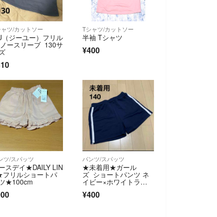
シャツ/カットソー
Tシャツ/カットソー
U（ジーユー）フリル
半袖 Tシャツ
 ノースリーブ 130サ
¥400
ズ
310
ンツ/スパッツ
パンツ/スパッツ
ースデイ★DAILY LIN
★未着用★ガール
★フリルショートパ
ズ ショートパンツ ネ
ツ★100cm
イビー×ホワイトライ
ン 140
900
¥400