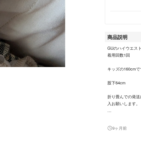
商品説明
GUのハイウエスト
着用回数1回
キッズの160cm
股下64cm
折り畳んでの発送
入お願いします。
女の子
9ヶ月前
小学生
中学生