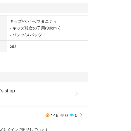
キッズ/ベビー/マタニティ
›
キッズ服女の子用(90cm~)
›
パンツ/スパッツ
GU
s shop
146
0
0
ズをメインで出品しています