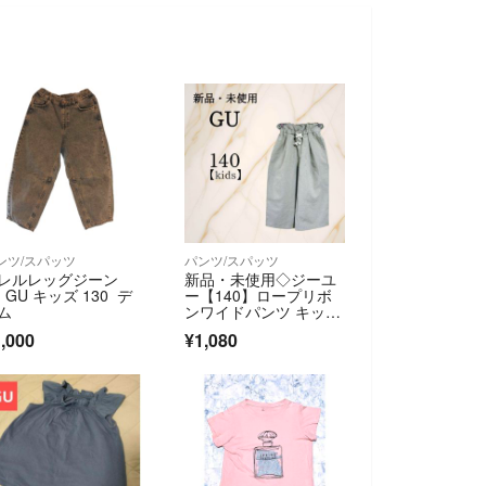
ンツ/スパッツ
パンツ/スパッツ
レルレッグジーン
新品・未使用◇ジーユ
 GU キッズ 130 デ
ー【140】ロープリボ
ム
ンワイドパンツ キッ
ズ アンクル丈 夏
,000
¥1,080