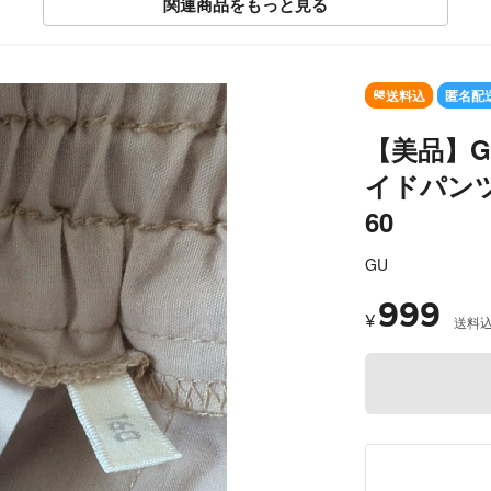
関連商品をもっと見る
送料込
匿名配
【美品】G
イドパン
60
GU
999
¥
送料