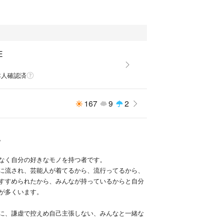
E
本人確認済
167
9
2
。
なく自分の好きなモノを持つ者です。
に流され、芸能人が着てるから、流行ってるから、
すすめられたから、みんなが持っているからと自分
が多くいます。
に、謙虚で控えめ自己主張しない、みんなと一緒な