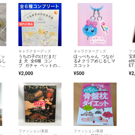
ルへの熱狂的な想
びても気にしない
ッコいいと思う！
それを、ネットと
趣味もなく、スマ
マ野郎の方がよっ
自分！！というも
キャラクターグッズ
キャラクターグッズ
フ
になりましょう！
ドッ
うちの子のけだまだ
ほっぺちゃん つなが
宝
るし
ま 犬 全6種 コン
る♪ クリアめじるしマ
et
ショ
プ ガチャ ペットの毛
スコット
ET
の入れ物 国内正規品
¥2,000
¥500
¥2
ファッション/美容
ファッション/美容