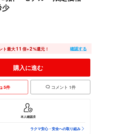
希少
11
2
確認する
ント最大
倍+
%還元！
購入に進む
 5件
コメント 1件
本人確認済
ラクマ安心・安全への取り組み