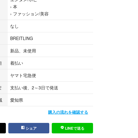
›
本
マーはパイロットウォッチなので航空系のモノで
›
ファッション/美容
クスを使いますが、猿真似のようで恥ずかしくて仕
なし
く分からない人、最初の一本目、本当にロレックス
いいのですが、周りがつけているから、有名だか
BREITLING
からという理由で付けている方がほとんどです。
て、いろんなブランドを見て、歴史を知り、自分に
新品、未使用
時計を見つけて下さい。
トリングは男らしさを必要としている人にはもって
担
着払い
す。是非このカタログを見てブライトリングを知っ
ヤマト宅急便
ディダス ナイキ シュプリーム トム
ャルソン バーバリー バレンシアガ ミニバッグ グ
安
支払い後、2～3日で発送
 プラダ マルジェラ セリーヌ ディオール バーバリ
ベ タンスミス サンローラン トムフォード サントー
域
愛知県
 ディーゼル ディースクエアード エルメス シャル
ールスミス エトロ キートン バレンチノ ルイジボレ
購入の流れを確認する
シャネル カルティエ ゼニア ビームス crimie カー
ズ ステューシー APE X
シェア
LINEで送る