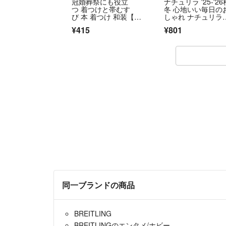
冠婚葬祭にも役立
ナチュリラ '25-'26
つ 着つけと帯むす
冬 心地いい毎日の
び 本 着つけ 和装【匿
しゃれ ナチュリラ
名配送】
冊 / 主婦と生活社
¥415
¥801
ック）
同一ブランドの商品
BREITLING
BREITLINGのエンタメ/ホビー