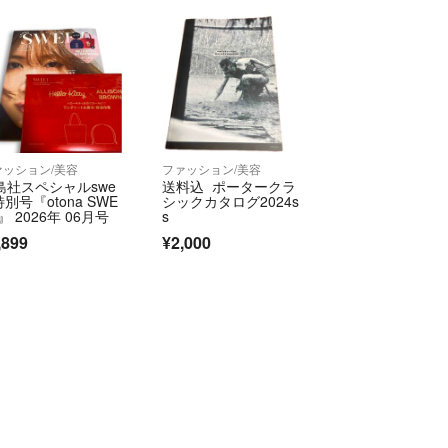
いを貫く姿勢、周りからどんな冷ややかな目線を浴
ほどの夢中なれるもの持っていて熱中してる姿はカ
かで本名も明かさず匿名であーだこーだ言っている
ホゲームばかりやって課金して自分を抑えれないカ
ぽどカッコ悪いと思う！
のをしっかり持って、昔の日本人らしい漢(オトコ)
ァッション/美容
ファッション/美容
島社スペシャルswe
送料込 ポータークラ
特別号『otona SWE
シックカタログ2024s
』 2026年 06月号
s
,899
¥2,000