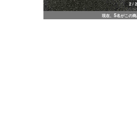
1 / 2
5
現在、
名がこの商