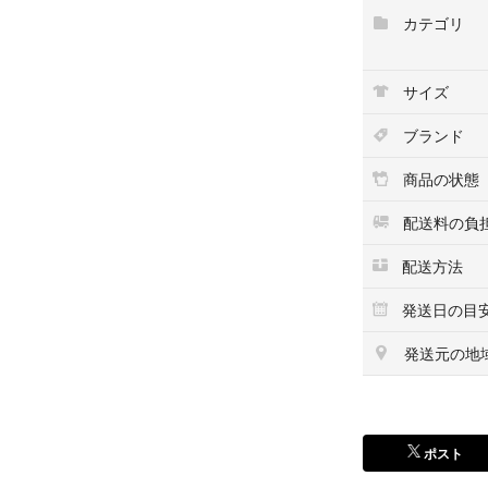
いいです。
カテゴリ
ちなみにナビタイ
す。
多くの人がロレッ
サイズ
方がないです。よ
が好きという方は
ブランド
ら、知名度がある
自分の意思を持っ
商品の状態
合ったブランドの
その中でもブライ
配送料の負
こいのブランドで
配送方法
てみて下さい。ア
ブラウン コムデギ
発送日の目
ッチ ハンドバッグ
ー ロンドン ロエ
発送元の地
ニ ユニクロ gu
ベ ブリオーニ ポ
ッリ ルイヴィトン 
ハート ラフシモン
ポスト