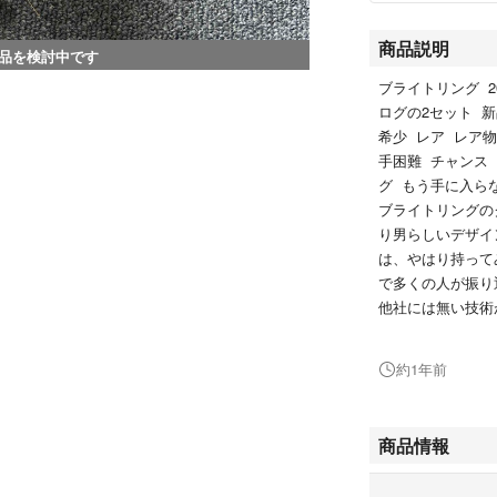
商品説明
品を検討中です
ブライトリング 2025
ログの2セット 
希少 レア レア物
手困難 チャンス
グ もう手に入ら
ブライトリングの
り男らしいデザイ
は、やはり持って
で多くの人が振り
他社には無い技術
他にはナビタイマ
昔、ナビタイマー
約1年前
なものを赤いベル
レでした。時計ブ
他にもいろいろな
商品情報
るようで、手軽に
是非、ダイバーズ