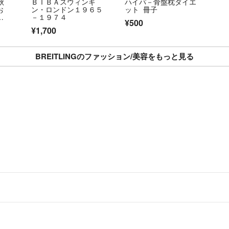
秋
ＢＩＢＡスウィンギ
ハイパ－骨盤枕ダイエ
お
ン・ロンドン１９６５
ット 冊子
別
－１９７４
¥500
（ム
¥1,700
BREITLINGのファッション/美容をもっと見る