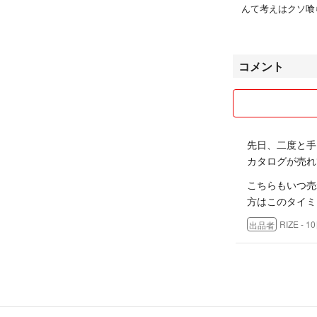
んて考えはクソ喰ら
みんなが着てない
流行遅れ？
考え方が真逆です❗
コメント
みんなが着ていな
「今自分はこれが
流行に乗っている
に付けたいものす
先日、二度と手
かりの可愛そうな
カタログが売れ
「好きなものは好き
こちらもいつ売
がカッコいいんじ
方はこのタイミ
RIZE
- 1
出品者
何かに左右される
を言われてもやり
様がカッコよくな
例えば
オタクの人もはた