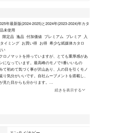
年最新版(2024-2025)と2024年(2023-2024)年カタ
新品未使用
 限定品 逸品 付加価値 プレミアム プレミア 入
 タイミング お買い得 お得 希少な紙媒体カタロ
ない
クロノマットを持っていますが、とても重厚感があ
ンになっています。最高峰のモノで1番いいもの
みて初めて気づく事が沢山あり、人の目を引くモノ
返り気分がいいです。自社ムーブメントを搭載し、
が見た目からも分かります。
ーもオシャレです。
続きを表示する
のモンブリラン(ピンクゴールド)の少しクラシック
トでしていて日焼けもいい感じになっていてオシャ
ランド
デザインがあり、最近では3、40万円台のものもあ
手に入りやすくなっています。
ウォッチはサブマリーナではなくブライトリングが
エンタメ/ホビー