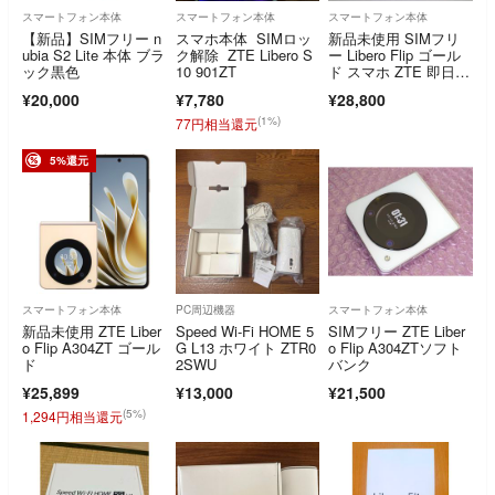
スマートフォン本体
スマートフォン本体
スマートフォン本体
【新品】SIMフリー n
スマホ本体 SIMロッ
新品未使用 SIMフリ
ubia S2 Lite 本体 ブラ
ク解除 ZTE Libero S
ー Libero Flip ゴール
ック黒色
10 901ZT
ド スマホ ZTE 即日発
送 土日祝発送OK
¥20,000
¥7,780
¥28,800
(1%)
77円相当還元
5%還元
スマートフォン本体
PC周辺機器
スマートフォン本体
新品未使用 ZTE Liber
Speed Wi-Fi HOME 5
SIMフリー ZTE Liber
o Flip A304ZT ゴール
G L13 ホワイト ZTR0
o Flip A304ZTソフト
ド
2SWU
バンク
¥25,899
¥13,000
¥21,500
(5%)
1,294円相当還元