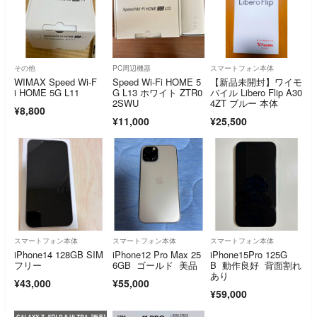
その他
PC周辺機器
スマートフォン本体
WIMAX Speed Wi-F
Speed Wi-Fi HOME 5
【新品未開封】ワイモ
i HOME 5G L11
G L13 ホワイト ZTR0
バイル Libero Flip A30
2SWU
4ZT ブルー 本体
¥8,800
¥11,000
¥25,500
スマートフォン本体
スマートフォン本体
スマートフォン本体
iPhone14 128GB SIM
iPhone12 Pro Max 25
iPhone15Pro 125G
フリー
6GB ゴールド 美品
B 動作良好 背面割れ
あり
¥43,000
¥55,000
¥59,000