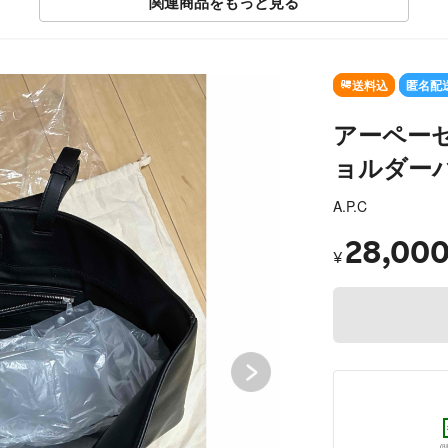
関連商品をもっと見る
SOLD OUT
送料込
匿名配
アーペーセ
ョルダー
A.P.C
28,00
¥