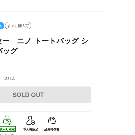
送
すぐに購入可
ー ニノ トートバッグ シ
バッグ
0
送料込
SOLD OUT
後から鑑定
本人確認済
紛失補償有