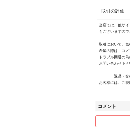
自分へのご褒美や
取引の評価
#アーペーセー
#APC
当店では、他サイ
#トートバック
もございますので
#メンズトートバ
#ビジネスバック
取引において、気
#ブリーフバック
希望の際は、コメ
トラブル回避の為
お問い合わせ下さ
ーーーー返品・交
お客様には、ご愛
お買い上げ頂きま
品となります。つ
し訳ございません
コメント
（また昨今耳にす
中古品、古着に理
神経質な方とのお
何卒ご理解の程よ