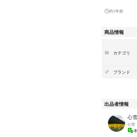
CABAS NINO P
約1年前
【品番】PUAAT H6
ACK(ブラック) /
【サイズ】H約40cm
商品情報
さ:約51~62cm(調
【素材】ポリウレタ
【仕様】開閉:マグ
カテゴリ
ング付オープンポケ
グ(ハンドバッグ) 
【付属品】アーペ
ブランド
A.P.C.(アー
P.C.のブランド名には
e Creatio
て名付けられたも
出品者情報
柔らかな質感のフ
心
す。フロントのシ
心雪
持ち手が長めで肩
や通学におすすめ