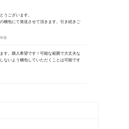
トは飼っておりません🦜
とうございます。
の梱包にて発送させて頂きます。引き続きご
1年前
ます。購入希望です！可能な範囲で大丈夫な
しないよう梱包していただくことは可能です