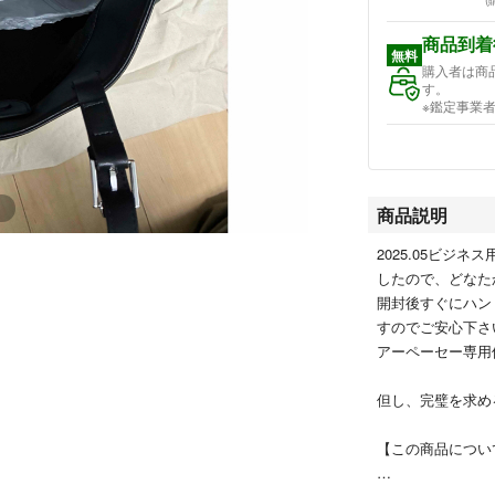
(
商品到着
無料
購入者は商
す。
※鑑定事業
商品説明
2025.05ビジ
したので、どなた
開封後すぐにハン
すのでご安心下さ
アーペーセー専用
但し、完璧を求め
【この商品につい