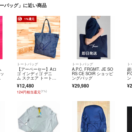
ダーバッグ」に近い商品
1%還元
トートバッグ
トートバッグ
ト
.
【アーペーセー】Aロ
A.P.C. FRGMT. JE SO
超
バッ
ゴ インディゴ デニ
RS CE SOIR ショッピ
P
バ
ム スクエア トートバ
ングバッグ
ン 
ッグ 紺ネイビー
¥12,480
¥29,980
¥2
(1%)
124円相当還元