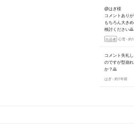
@はぎ様
最後に、当方ペッ
コメントありが
もちろん大きめ
検討ください🙇
心雪
- 約
出品者
コメント失礼し
のですが型崩れ
か？🙇
はぎ
- 約1年前