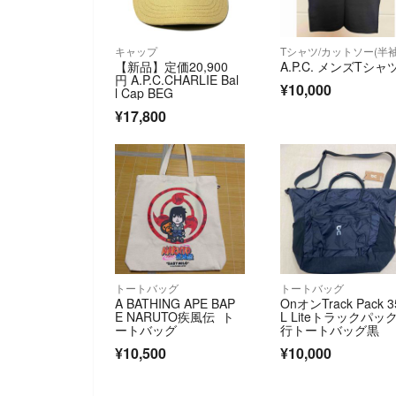
キャップ
【新品】定価20,900
A.P.C. メンズTシャ
円 A.P.C.CHARLIE Bal
¥10,000
l Cap BEG
¥17,800
トートバッグ
トートバッグ
A BATHING APE BAP
OnオンTrack Pack 3
E NARUTO疾風伝 ト
L Liteトラックパッ
ートバッグ
行トートバッグ黒
¥10,500
¥10,000