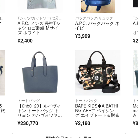
Tシャツ/カットソー(半袖/袖なし)
Tシャツ/カットソー(七分/長袖)
バッグパック/リュック
ツ
A.P.C. メンズ 長袖Tシ
A.P.C. バックパック ネ
A
ャツ ロゴ刺繍 Mサイ
イビー
ー
ズ ホワイト
オ
¥3,999
ズ
¥2,400
¥2
トートバッグ
トートバッグ
ト
5
【6hb0129】ルイヴィ
BAPE KIDS◆A BATHI
Mo
ク旅
トン トートバッグ ト
NG APEア ベイシン
m
リヨン カバヴォワヤー
グ エイプトート＆財布
き
ジュNV M53240 ネイ
¥230,770
¥2,180
¥
ビー【中古】メンズ