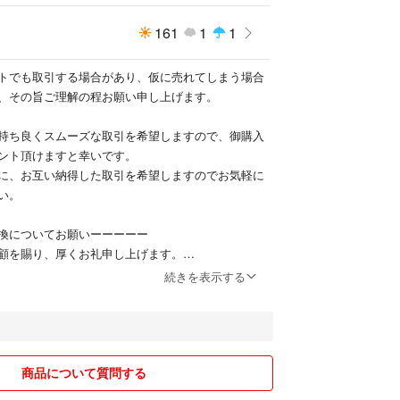
、ギフトにもおすすめです。
161
1
1
トでも取引する場合があり、仮に売れてしまう場合
、その旨ご理解の程お願い申し上げます。
ック
持ち良くスムーズな取引を希望しますので、御購入
ント頂けますと幸いです。
に、お互い納得した取引を希望しますのでお気軽に
い。
換についてお願いーーーーー
顧を賜り、厚くお礼申し上げます。
した、商品は全て個人使用のusedもしくは自宅保管
続きを表示する
きましてはキャンセル、返品、交換、クレームは申
が、ご遠慮させて頂いております。
る商品すり替え等、リスクも考慮してます。）
解のある方は歓迎しますが
取引はお断りします。
商品について質問する
ろしくお願い致します。