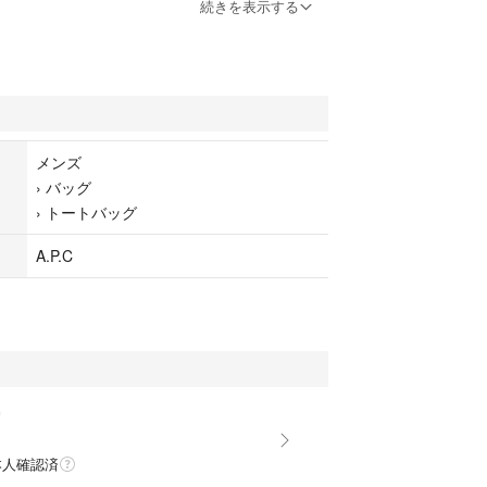
UAAT H61820 ブラック
続きを表示する
1820 / 【品名】CABAS NINO / 【カラー】LZZ BL
 金具:シルバー
×W約54(上部)~38(下部)cm×D約18cm / 持ち手長
節可能) / 重量:約900g
ン60%、ポリエステル40%(合成皮革)
メンズ
ネットボタン式 / 内側:ファスナーポケット×1、リ
›
バッグ
ット×1 / 【特徴】A4サイズ収納可能 / トートバッ
›
トートバッグ
/ 手提げ 手持ち 肩掛け ショルダー
ーセー専用保存布袋
A.P.C
ペーセー)はフランス発のファッションブランドです。 A.
「生産と創造の工房(Atelier de Production et d
n)」という意味が込められ、それぞれの単語の頭文字をとっ
のです。
ェイクレザーを使用した「NINO」トートバッグで
雪
ルバーロゴがさりげなくも目を引きます。
掛けがしやすく、A4サイズも収納可能なので、通勤
本人確認済
なアイテムです。