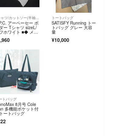
Tシャツ/カットソー(半袖/袖なし)
トートバッグ
.P.C. アーペーセー ボ
SATISFY Running トー
ダー Tシャツ sizeL/
トバッグ グレー 大容
フホワイト ■◆ メン
量
,960
¥10,000
ートバッグ
noMax 8月号 Cole
an 多機能ポケット付
トートバッグ
822