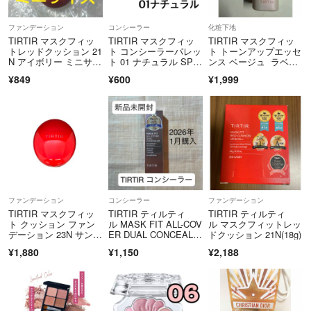
ファンデーション
コンシーラー
化粧下地
TIRTIR マスクフィッ
TIRTIR マスクフィッ
TIRTIR マスクフィッ
トレッドクッション 21
ト コンシーラーパレッ
ト トーンアップエッセ
N アイボリー ミニサイ
ト 01 ナチュラル SPF
ンス ベージュ ラベン
ズ
50+
ダー 2個
¥849
¥600
¥1,999
ファンデーション
コンシーラー
ファンデーション
TIRTIR マスクフィッ
TIRTIR ティルティ
TIRTIR ティルティ
ト クッション ファン
ル MASK FIT ALL-COV
ル マスクフィットレッ
デーション 23N サン
ER DUAL CONCEALE
ドクッション 21N(18g)
ド
R 01(1個)
¥1,880
¥1,150
¥2,188