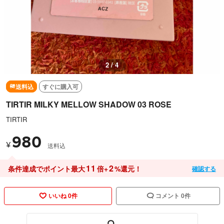
3 / 4
送料込
すぐに購入可
TIRTIR MILKY MELLOW SHADOW 03 ROSE
TIRTIR
980
¥
送料込
11
2
条件達成でポイント最大
倍+
%還元！
確認する
いいね 0件
コメント 0件