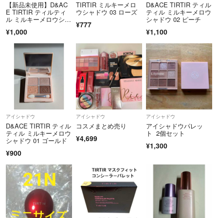
【新品未使用】D&AC
TIRTIR ミルキーメロ
D&ACE TIRTIR ティル
以上どうぞよろしくお願いしますm(_ _)m
E TIRTIR ティルティ
ウシャドウ 03 ローズ
ティル ミルキーメロウ
ル ミルキーメロウシャ
シャドウ 02 ピーチ
¥777
ドウ 03 ローズ
¥1,000
¥1,100
アイシャドウ
アイシャドウ
アイシャドウ
D&ACE TIRTIR ティル
コスメまとめ売り
アイシャドウパレッ
ティル ミルキーメロウ
ト 2個セット
¥4,699
シャドウ 01 ゴールド
¥1,300
¥900