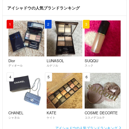
アイシャドウの人気ブランドランキング
1
2
3
Dior
LUNASOL
SUQQU
ディオール
ルナソル
スック
4
5
6
CHANEL
KATE
COSME DECORTE
シャネル
ケイト
コスメデコルテ
アイシャドウの人気ブランドランキング