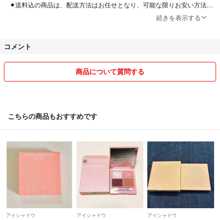
⚫︎送料込の商品は、配送方法はお任せとなり、可能な限りお安い方法を
とらせていただきますので、洋服のシワなどご容赦ください。
続きを表示する
⚫︎あくまでも自宅保管品となりますのでご理解ください。
コメント
●交渉とお話をさせていただいていても、先に提示価格、もしくは提示
価格に近いお値段でご購入の意思をご表示いただいた方、そして購入さ
商品について質問する
れた方を優先とさせてくださいませm(__)m
●かさばるお品物は包装により、折ったり圧縮袋にて圧縮させていただ
くことがありますのでご理解ください。
こちらの商品もおすすめです
また簡易包装、リサイクル包装となる可能性が高いこと、ご理解くださ
い。
●専用ページとタイトルを変更いたしました後は、他の方のご購入はお
控えいただけますようよろしくお願いしますm(__)m
●稀に家族等から依頼を受けたお品を掲載させていただくこともありま
す。
アイシャドウ
アイシャドウ
アイシャドウ