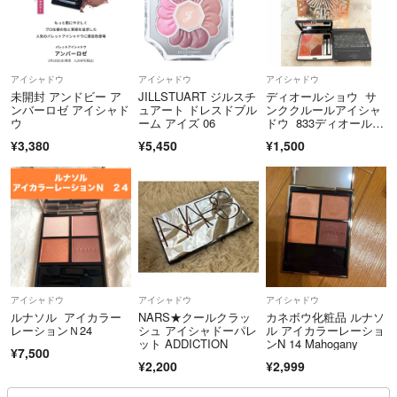
アイシャドウ
アイシャドウ
アイシャドウ
未開封 アンドビー ア
JILLSTUART ジルスチ
ディオールショウ サ
ンバーロゼ アイシャド
ュアート ドレスドブル
ンククルールアイシャ
ウ
ーム アイズ 06
ドウ 833ディオールド
リーム
¥3,380
¥5,450
¥1,500
アイシャドウ
アイシャドウ
アイシャドウ
ルナソル アイカラー
NARS★クールクラッ
カネボウ化粧品 ルナソ
レーションＮ24
シュ アイシャドーパレ
ル アイカラーレーショ
ット ADDICTION
ンN 14 Mahogany
¥7,500
¥2,200
¥2,999