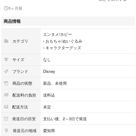
☑︎水濡れ防止のビニールに入れ、厚紙で補強して 普通郵便 もしくは ゆう
5ヶ月前
パケットポストmini での発送予定です。
☑︎梱包材にはリサイクル品も使用いたします。
商品情報
以上２点ご了承いただける方のご購入をお待ちしております。
エンタメ/ホビー
タイトル···ディズニーシリーズ
カテゴリ
›
おもちゃ/ぬいぐるみ
ディズニーシリーズ/キャラクター名···ニック・ワイルド
›
キャラクターグッズ
【早い者勝ち】◎ズートピア◎ズートピア2◎ディズニー◎Disney◎ジュ
サイズ
なし
ディ◎ニック◎ニックワイルド◎入場者特典◎映画特典◎劇場特典◎ビジ
ュアルボード◎アニメ映画◎限定配布◎
ブランド
Disney
商品の状態
新品、未使用
配送料の負担
送料込
配送方法
未定
発送日の目安
支払い後、2～3日で発送
発送元の地域
愛知県