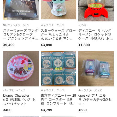
SF/ファンタジー/ホラー
キャラクターグッズ
その他
スターウォーズ マンダ
スターウォーズ グロー
ディズニー リトルグ
ロリアン&グローグ
グー ちょっこりさ
リーメン ロケット型
ー アクションフィギュ
ん ぬいぐるみ マンダ
ケース 小物入れ お菓
ア 海外正規品
ロリアン
子 雑貨 おもちゃ
¥9,499
¥3,890
¥1,800
バッジ/ピンバッジ
キャラクターグッズ
キャラクターグッズ
Disney Character
東京ディズニーシー 25
qposket アナ エル
s 2 刺繍缶バッジ お
周年 コースター 全6
サ ガチャガチャ2点セ
しゃれキャット
種 コンプリート KIRI
ット
N
¥400
¥3,799
¥680