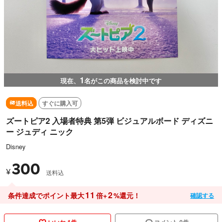
1
現在、
名がこの商品を検討中です
送料込
すぐに購入可
ズートピア2 入場者特典 第5弾 ビジュアルボード ディズニ
ー ジュディ ニック
Disney
300
¥
送料込
11
2
条件達成でポイント最大
倍+
%還元！
確認する
いいね 1件
コメント 0件