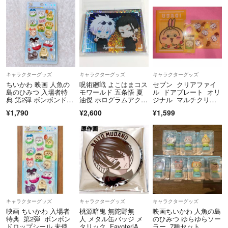
キャラクターグッズ
キャラクターグッズ
キャラクターグッズ
ちいかわ 映画 人魚の
呪術廻戦 よこはまコス
セブン クリアファイ
島のひみつ 入場者特
モワールド 五条悟 夏
ル ドアプレート オリ
典 第2弾 ボンボンドロ
油傑 ホログラムアクリ
ジナル マルチクリー
ップシール
ルブロック
ナー うさぎ 3点
¥1,790
¥2,600
¥1,599
キャラクターグッズ
キャラクターグッズ
キャラクターグッズ
映画 ちいかわ 入場者
桃源暗鬼 無陀野無
映画ちいかわ 人魚の島
特典 第2弾 ボンボン
人 メタル缶バッジ メ
のひみつ ゆらゆらソー
ドロップシール 未使用
タリック FavoteriAフ
ラー 7種セット