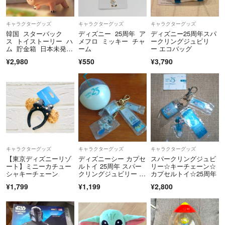
キャラクターグッズ
キャラクターグッズ
キャラクターグッズ
韓国 スターバック
ディズニー 25周年 ア
ディズニー25周年スパ
ス トイストーリー ハ
メフロ ミッキー チャ
ークリングジュビリ
ム 貯金箱 日本未発
ーム
ー エコバッグ
売 韓国スタバ 1
¥2,980
¥550
¥3,790
キャラクターグッズ
キャラクターグッズ
キャラクターグッズ
【東京ディズニーリゾ
ディズニーシー カプセ
スパークリングジュビ
ート】ミニーカチュー
ルトイ 25周年 スパー
リー☆キーチェーン☆
シャキーチェーン
クリングジュビリー キ
カプセルトイ☆25周年
ーチェーン
¥1,799
¥1,199
¥2,800