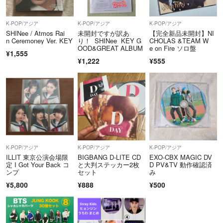
K-POP/アジア
K-POP/アジア
K-POP/アジア
SHINee / Atmos Rai
未開封ですが訳あ
【完全新品未開封】NI
n Ceremoney Ver. KEY
り！ SHINee KEY G
CHOLAS &TEAM W
OOD&GREAT ALBUM
e on Fire ソロ盤
¥1,555
¥1,222
¥555
K-POP/アジア
K-POP/アジア
K-POP/アジア
ILLIT 東京公演会場限
BIGBANG D-LITE CD
EXO-CBX MAGIC DV
定 I Got Your Back コ
と大判ステッカー2枚
D PV&TV 動作確認済
ンプ
セット
み
¥5,800
¥888
¥500