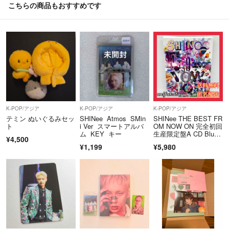
こちらの商品もおすすめです
K-POP/アジア
K-POP/アジア
K-POP/アジア
テミン ぬいぐるみセッ
SHINee Atmos SMin
SHINee THE BEST FR
ト
i Ver スマートアルバ
OM NOW ON 完全初回
ム KEY キー
生産限定盤A CD Blu-R
¥4,500
ay 送料無料 匿名配送
¥1,199
¥5,980