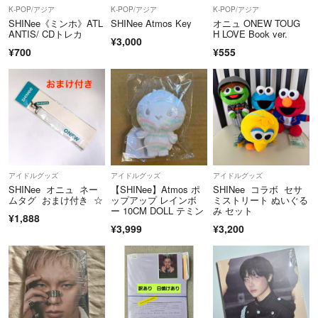
K-POP/アジア
K-POP/アジア
K-POP/アジア
SHINee《ミンホ》ATL
SHINee Atmos Key
オニュ ONEW TOUG
ANTIS/ CDトレカ
H LOVE Book ver.
¥3,000
¥700
¥555
アイドルグッズ
アイドルグッズ
アイドルグッズ
SHINee オニュ ネー
【SHINee】Atmos ポ
SHINee コラボ セサ
ムタグ おまけ付き ☆
ップアップ レインボ
ミストリート ぬいぐる
ー 10CM DOLL テミン
み セット
¥1,888
¥3,999
¥3,200