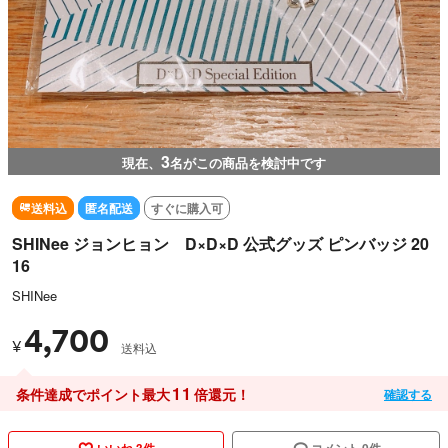
3
現在、
名がこの商品を検討中です
送料込
匿名配送
すぐに購入可
SHINee ジョンヒョン D×D×D 公式グッズ ピンバッジ 20
16
SHINee
4,700
¥
送料込
11
条件達成でポイント最大
倍還元！
確認する
いいね 3件
コメント 0件