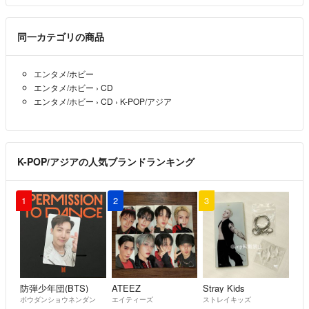
同一カテゴリの商品
エンタメ/ホビー
エンタメ/ホビー
›
CD
エンタメ/ホビー
›
CD
›
K-POP/アジア
K-POP/アジアの人気ブランドランキング
1
2
3
防弾少年団(BTS)
ATEEZ
Stray Kids
ボウダンショウネンダン
エイティーズ
ストレイキッズ