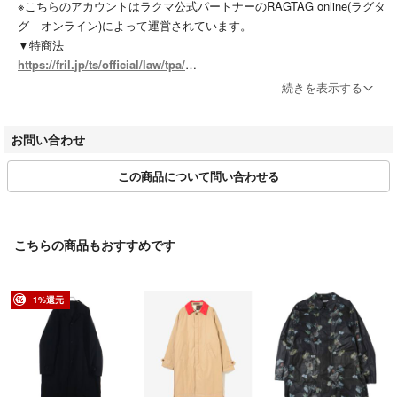
※こちらのアカウントはラクマ公式パートナーのRAGTAG online(ラグタ
グ オンライン)によって運営されています。
▼特商法
https://fril.jp/ts/official/law/tpa/
▼返品特約
続きを表示する
https://fril.jp/ts/official/law/tpa/#return_policy
▼適格請求書発行事業者登録番号
お問い合わせ
T7010001074003
この商品について問い合わせる
【実店舗一覧】
RAGTAG渋谷店 / RAGTAG原宿店 / RAGTAG新宿店 / RAGTAG新宿マ
ルイアネックス店 / RAGTAG日本橋高島屋店 / RAGTAG有楽町マルイ店
/ RAGTAGニュウマン高輪店 / RAGTAGルミネ池袋店 / RAGTAG下北沢
こちらの商品もおすすめです
店 / RAGTAG吉祥寺店 / RAGTAG二子玉川ライズ店 / RAGTAGニュウマ
ン横浜店 / RAGTAG札幌店 / RAGTAG京都店 / RAGTAG心斎橋店 / RAG
TAGなんばパークス店 / RAGTAG神戸店 / RAGTAG広島店 / RAGTAG広
1%還元
島府中店 / RAGTAG福岡店 / RAGTAG福岡パルコ店 /
rt銀座店 / rt名古屋店