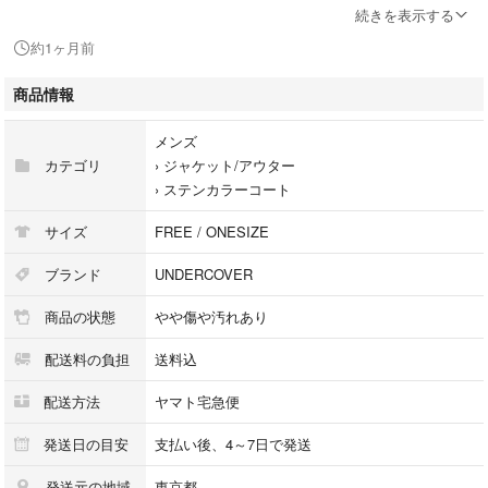
【その他詳細】
続きを表示する
シーズン：春夏
約1ヶ月前
ポケット：あり 外ポケット:2
透け感：なし
商品情報
生地の厚さ：普通
裏地：なし
メンズ
伸縮性：なし
カテゴリ
›
ジャケット/アウター
光沢：なし
›
ステンカラーコート
開閉：スナップボタン
サイズ
FREE / ONESIZE
※商品は複数サイトで共有している為システムで在庫調整を行っておりま
ブランド
UNDERCOVER
すが、ずれが生じ欠品となる場合もございます。
商品の状態
やや傷や汚れあり
【商品コード】3301126Y0122
配送料の負担
送料込
【コンディションについて】
配送方法
ヤマト宅急便
RAGTAG Onlineでは商品がユーズドである性質を考慮して、
商品の状態を下記の基準で表示しております。
発送日の目安
支払い後、4～7日で発送
内容をよくご確認ください。
発送元の地域
東京都