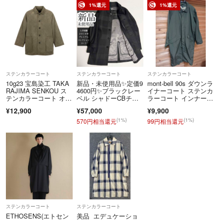
1%還元
1%還元
ステンカラーコート
ステンカラーコート
ステンカラーコート
10g23 宝島染工 TAKA
新品・未使用品✨定価9
mont-bell 90s ダウンラ
RAJIMA SENKOU ス
4600円✨ブラックレー
イナーコート ステンカ
テンカラーコート オー
ベル シャドーCBチェ
ラーコート インナーダ
バーサイズジャケッ
ック ステンカラーコー
ウン付属 カーキ メン
¥12,900
¥57,000
¥9,900
ト ブラウン系 コット
ト S
ズ Lサイズ 美品 送料
ン100％ メンズ 紳士服
無料
(1%)
(1%)
570円相当還元
99円相当還元
u02t
ステンカラーコート
ステンカラーコート
ETHOSENS(エトセン
美品 エデュケーショ