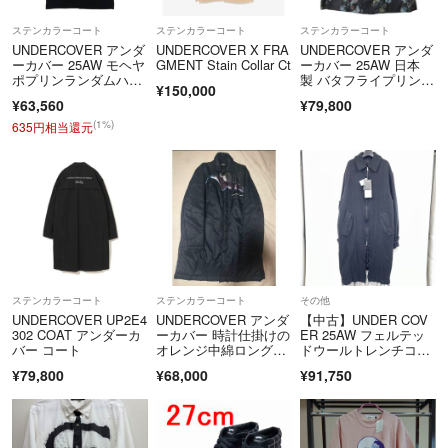
ステンカラーコート
ステンカラーコート
ステンカラーコート
UNDERCOVER アンダ
UNDERCOVER X FRA
UNDERCOVER アンダ
ーカバー 25AW モヘヤ
GMENT Stain Collar Ct
ーカバー 25AW 日本
ポプリンランダムハ
製 バタフライプリン
¥150,000
ギ 圧着シーム ステン
ト オイルドステンカラ
¥63,560
¥79,800
カラーコート ブラッ
ーコート UC2E430
ク UC2E4307
9 3 BLACK 定価132,00
(1%)
635円相当還元
0円 アウター【新古
品】【中古】【UNDE
RCOVER】
ステンカラーコート
ステンカラーコート
その他
UNDERCOVER UP2E4
UNDERCOVER アンダ
【中古】UNDER COV
302 COAT アンダーカ
ーカバー 時計仕掛けの
ER 25AW フェルテッ
バー コート
オレンジ中綿ロングコ
ドウールトレンチコー
ート
ト サイズ3 ブラック U
¥79,800
¥68,000
¥91,750
C2E9301 アンダーカバ
ー[17][240017784385]