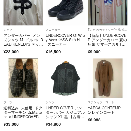
シャツ
スニーカー
Tシャツ/カットソー(半袖/袖なし)
アンダーカバー メン
UNDERCOVER OTW b
【新品】UNDERCOVE
ズシャツ M ドル 💲 D
y Vans 26SS Sk8-H
R アンダーカバー 夏の
EAD KENEDYS デッド
i スニーカー
狂気 サマースカルTシ
ケネディーズ
ャツ【3】M
¥23,000
¥16,500
¥9,000
ブーツ
シャツ
ステンカラーコート
送料込み 未使用 ドク
UNDER COVER アン
YAECA CONTEMP
ターマーチン Dr.Marte
ダーカバー カジュアル
O レインコート
ns × UNDERCOVER
シャツ XL 黒 【古着】
¥8,988
【中古】【送料無料】
¥33,000
¥34,800