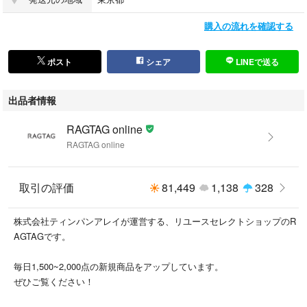
・新品同様…新品または新品同様のもの ※
購入の流れを確認する
・A…汚れやダメージがない、またはあっても目立たないきれいなもの
・B…着用感が少なく、汚れやダメージが気にならないもの
・C…着用感があり、汚れやダメージがみられるもの
ポスト
シェア
LINEで送る
・D…汚れやダメージが目立つもの
出品者情報
商品以外に付属している袋や靴の箱等はコンディションには含まれており
ません。
RAGTAG online
また、汚れや破れ等の記載もしておりませんので予めご了承ください。
RAGTAG online
※新品同様では、裾上げ等お直しがしてある場合もございます。
取引の評価
81,449
1,138
328
#RAGTAGonline
#メンズ_RAGTAGonline
株式会社ティンパンアレイが運営する、リユースセレクトショップのR
#UNDERCOVER_アンダーカバー_メンズ_RAGTAGonline
AGTAGです。
#ステンカラーコート_メンズ_RAGTAGonline
毎日1,500~2,000点の新規商品をアップしています。
こちらの商品はラクマ公式パートナーのRAGTAGによって出品されていま
ぜひご覧ください！
す。