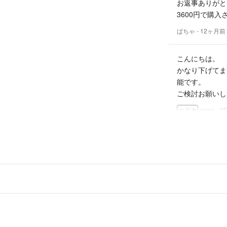
お返事ありがと
お品物も雨のため
3600円で購
お値下げ対応もし
ぱちゃ
- 12ヶ月前
メッセージとは真
た。
こんにちは。
こちらに悪い評価
かなり下げてま
のでしょうか。
能です。
こんな事なら購入
ご検討お願いし
nana
- 
出品者
初めまして！こ
は不可能でしょ
ぱちゃ
- 12ヶ月前