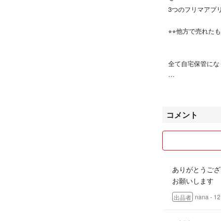
3つのフリマアプ
︎⭐︎⭐︎他方で売
全て自宅保管にな
包装は百均等で購
発送します。
コメント
新品として出品し
求める細かい方は
ださい。
ありがとうござ
●悪い評価にて発
お願いします
妊娠中でして、夜
のまま出産と産後
nana
- 
出品者
薦めしましたとこ
後翌日に発送しま