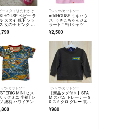
ビースタイ/よだれかけ
Tシャツ/カットソー
IKIHOUSE ベビー ラ
mikiHOUSE ミキハウ
ル スタイ 靴下 ソッ
ス うさこちゃんジェ
ス 女の子 ピンク ミ
ラート半袖Tシャツ
ハウス ギフト ベビ
,790
¥2,500
用品
シャツ/カットソー
Tシャツ/カットソー
STERIC MINI ヒス
【新品タグ付き】SPA
リックミニ 半袖Tシ
M スパム トレーナー 9
ツ 総柄 ハワイアン
0 スミクロ グレー 裏
毛 長袖
,800
¥980