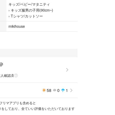
キッズ/ベビー/マタニティ
›
キッズ服男の子用(90cm~)
›
Tシャツ/カットソー
mikihouse
n@
本人確認済
58
0
1
フリマアプリも含めると
譲りをしており、全ていい評価をいただいております