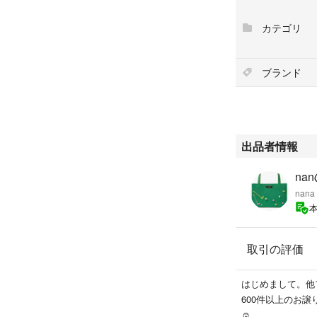
カテゴリ
ブランド
出品者情報
na
nana
取引の評価
はじめまして。他
600件以上のお
☺︎