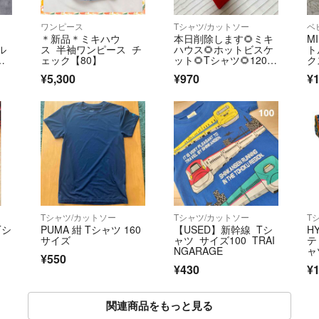
ワンピース
Tシャツ/カットソー
ベ
＊新品＊ミキハウ
本日削除します🌻ミキ
M
ル
ス 半袖ワンピース チ
ハウス🌻ホットビスケ
ト
シ
ェック【80】
ット🌻Tシャツ🌻120🌻
ク
週末値下げ
キ
¥5,300
¥970
¥1
ー
Tシャツ/カットソー
Tシャツ/カットソー
T
Tシ
PUMA 紺 Tシャツ 160
【USED】新幹線 Tシ
HY
サイズ
ャツ サイズ100 TRAI
テ
NGARAGE
ャ
¥550
¥430
¥1
関連商品をもっと見る