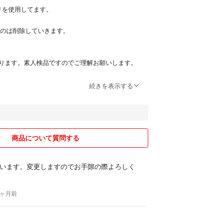
リを使用してます。
れたものは削除していきます。
ります。素人検品ですのでご理解お願いします。
入したもので、素人の包装になります。小さくして
続きを表示する
ていても自宅保管、包装も素人です。店舗レベルを
フリマアプリではなく、店舗で"定価"で購入してく
商品について質問する
います。変更しますのでお手隙の際よろしく
送が大幅に遅かった、と書かれております。当時は
に購入され、予定日より早く午前6時前に破水、そ
入院で動けないため、事情を説明しキャンセルをお
12ヶ月前
ろ、相手方から待つと連絡が返ってきたため、退院
した。