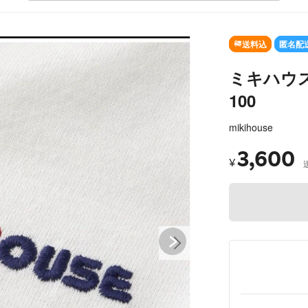
SOLD OUT
送料込
匿名配
ミキハウ
100
mikihouse
3,600
¥