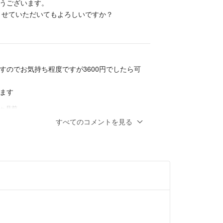
うございます。
ジップロックに入れると連絡しておりました。
入させていただいてもよろしいですか？
、届いた後には大変良いメッセージを頂いたのに、
逆の評価をされ、まさに二重人格で大変驚きまし
をされないためにわざわざメッセージを送ってきた
すのでお気持ち程度ですが3600円でしたら可
して欲しく無かったと思ってます...
ます
12ヶ月前
すべてのコメントを見る
ちら購入を検討しているのですが、お値下げ
うか？