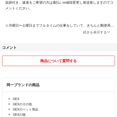
追跡付き、速達をご希望の方は着払いor値段変更し発送致しますのでコ
メントください。
☆月曜日〜土曜日までフルタイムの仕事をしていて、きちんと郵便局発
送を行いたいので、発送まで4〜7日と記載しております。
続きを表示する
もちろん期限内に必ず発送させていただいておりますのでご安心下さい
🧡
コメント
迅速な発送をご希望な方はご理解いただいた上で購入していただくか、
1〜2日で発送されている方からの購入をお願い致します。
また、発送予定日の相談は、購入前にお願い致します。
商品について質問する
☆もっとよく商品画像をみたい方は遠慮なくお申し付け下さい。
同一ブランドの商品
⭐︎同じものを所持している場合があります、複数購入希望の際はコメン
ト下さい。
GEX
GEXのその他
☆フリマアプリの商品はあくまでも一度他人の手に渡っている中古品と
GEXのペット用品
いうことをご了承できる方のみご購入お願い致します。
GEXの猫