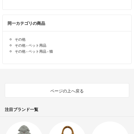
☆どんな質問でも受け付けますが、そのままコメント逃げはおやめくだ
さい！ブロック致します。
同一カテゴリの商品
また、コメントは数時間連絡ナシ、検討します＝すぐに購入しない、と
いうことで削除させていただきます。
その他
その他
›
ペット用品
その他
›
ペット用品
›
猫
☆お値引きのご相談をいただいても、送料込み&限界のお値段ですので
値下げコメントは削除&お返事しません。
相場を見て、値上げすることがありますので購入は早めにお願い致しま
す。
ページの上へ戻る
☆即購入OK、コメント等でやり取りしていても、購入していただいた
方を優先致します。
注目ブランド一覧
☆出品から時間が経っているものも全て在庫ございます。
念の為化粧品等は状態を確認しますのでコメントいただければ幸いで
す。
その他の商品も不安でしたらコメント下さい。