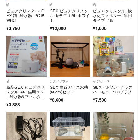
猫
猫
猫
ピュアクリスタル G
GEX ピュアクリスタ
ピュアクリスタル 軟
EX 猫 給水器 PC15
ル セラモ 1.8L ホワイ
水化フィルター 半円
WHC
ト
タイプ 4個
¥3,790
¥12,000
¥1,000
猫
アクアリウム
かご/ケージ
新品GEX ピュアクリ
GEX 曲線ガラス水槽
GEX ハビんぐ グラス
スタル well 猫用 1.5
(60cm)セット
ハーモニー360プラス
L 給水器&フィルター
¥8,600
¥7,500
2個付
¥3,888