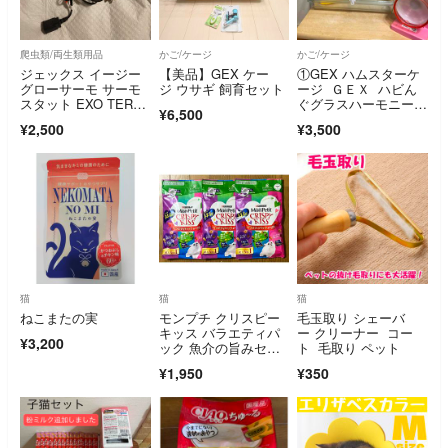
爬虫類/両生類用品
かご/ケージ
かご/ケージ
ジェックス イージー
【美品】GEX ケー
①GEX ハムスターケ
グローサーモ サーモ
ジ ウサギ 飼育セット
ージ ＧＥＸ ハビん
スタット EXO TERR
ぐグラスハーモニー3
¥6,500
A GEX
60 小動物 グラスハー
¥2,500
¥3,500
モニー360プラス
猫
猫
猫
ねこまたの実
モンプチ クリスピー
毛玉取り シェーバ
キッス バラエティパ
ー クリーナー コー
¥3,200
ック 魚介の旨みセレ
ト 毛取り ペット
クト 144g 3袋セット
¥1,950
¥350