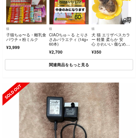
猫
猫
猫
子猫ちゅ〜る・離乳食
CIAOちゅ～る とりさ
犬 猫 エリザベスカラ
パウチ＋粉ミルク
さみバラエティ (14g×
ー 軽量 柔らか 安
60本)
心 かわいい 傷なめ防
¥3,999
止 術後 お花
¥2,700
¥350
関連商品をもっと見る
SOLD OUT