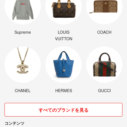
☆最近、専用出品したにも関わらずその後連絡が途絶えてしまう方が相
次いでおります。
大変悲しいのと迷惑です。
専用出品後24時間経っても連絡がない場合、専用出品解除&ブロックさ
Supreme
LOUIS
COACH
せていただきますのでよろしくお願い致します。
VUITTON
また、購入後のキャンセルはお断りさせていただきます。
購入後、支払いをされなかった場合は、悪い評価と事務局へ通報させて
いたます。
ここまでお読みいただきありがとうございました
♡気持ちの良い取引が出来るよう心がけています♡
CHANEL
HERMES
GUCCI
すべてのブランドを見る
コンテンツ