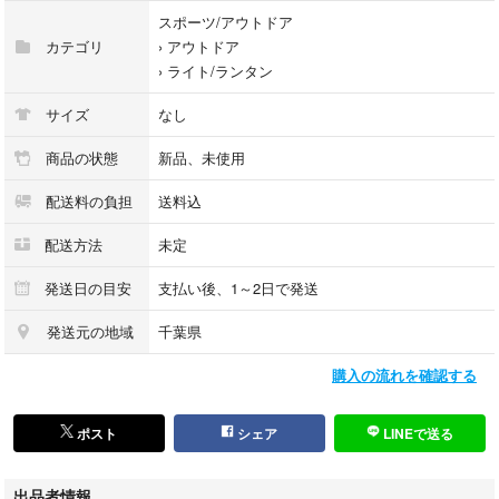
でもご心配なくご使用いただけます。IP65防水なので、屋外での使用可
スポーツ/アウトドア
能！庭や部屋やクリスマスツリーなど色々な場所で飾られます！クリスマ
カテゴリ
›
アウトドア
ス街にイルミネーションライトが飾られ、暖かい冬をロマンチックに演出
›
ライト/ランタン
する！(防水ですが、水の中に入れるなどの極端な環境でのご使用はでき
ません。)
サイズ
なし
【耐久性＆柔軟性】全長20メートルであり、200電球を持っています。頑
丈な銅線を採用して、銅線の部分は曲がったり折ったりしても変形と崩壊
商品の状態
新品、未使用
はしません。好きな形を手軽に作り出来ます。庭園の植物、クリスマスツ
配送料の負担
送料込
リー、工芸品、家具などの装飾に最適です。ジュエリーライトは、星空の
ような照明効果を提供してくれ、雰囲気も暖かくになります。
配送方法
未定
【取り付け簡単・使用簡単】芝生あるいは砂地などの地面に挿入すること
ができ、壁に取り付けることもできます。裏面の電源スイッチをオンし
発送日の目安
支払い後、1～2日で発送
て、直射日光の下に置かれ、昼間にソーラーエネルギで自動充電して太陽
エネルギーを電気に変換します。夜間は辺りが暗くなると、ライトが自動
発送元の地域
千葉県
に点灯になり、キラキラに…消し忘れてしまうことが心配一切なし、安
購入の流れを確認する
心！
aaa3B07TZK329Lfe5f
ポスト
シェア
LINEで送る
出品者情報