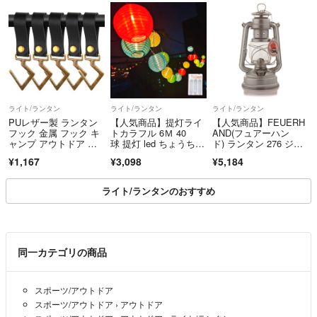
ライト/ランタン
ライト/ランタン
ライト/ランタン
PUレザー製 ランタン
【人気商品】提灯ライ
【人気商品】FEUERH
フック 金属 フック キ
トカラフル 6Ｍ 40
AND(フュアーハン
ャンプ アウトドア ハ
球 提灯 led ちょうちん
ド) ランタン 276 ジン
ンガー 吊り
ライト 電
ク 12
¥1,167
¥3,098
¥5,184
ライト/ランタンのおすすめ
同一カテゴリの商品
スポーツ/アウトドア
スポーツ/アウトドア
›
アウトドア