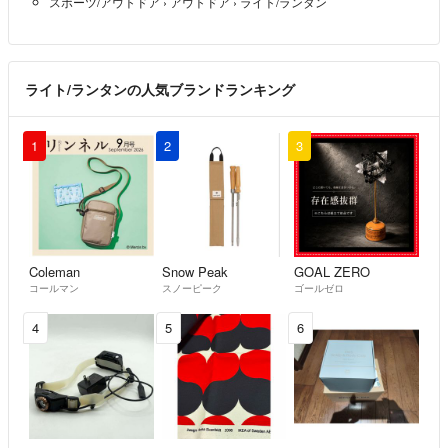
スポーツ/アウトドア
›
アウトドア
›
ライト/ランタン
ライト/ランタンの人気ブランドランキング
1
2
3
Coleman
Snow Peak
GOAL ZERO
コールマン
スノーピーク
ゴールゼロ
4
5
6