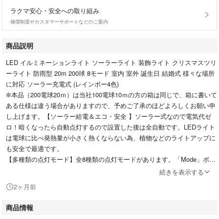
ラクマ安心・安全への取り組み
補償制度やカスタマーサポートなどのご案内
商品説明
LED イルミネーションライト ソーラーライト 装飾ライト クリスマスツリ
ーライト 防雨型 20m 200球 8モード 室内 室外 誕生日 結婚式 様々な場所
に対応 ソーラー充電式 (レインボー4色)
❊本品（200電球20ｍ）は当社100電球10ｍの方の箱は同じで、箱に書いて
ある仕様は違う場合がありますので、予めご了承のほどよろしくお願い申
し上げます。【ソーラー給電＆エコ・安全 】ソーラー式なので電気代ゼ
ロ！暗くなったら自動点灯するので設置した後は全自動です。LEDライト
は電球に比べ発熱量が小さく熱くならない為、植物などのライトアップに
も安全で最適です。
【多種類の点灯モード】全8種類の点灯モードがあります。「Mode」ボタ
ンを押すだけで、点灯モードの設定ができます。全点灯、波の変化、点
続きを表示する
滅 、呼吸灯、走馬燈などの点灯モードが付き、雰囲気に合うモードをお
2ヶ月前
好きに選ぶことができます。お店やショッピングマーケットの扉、ベッド
や、壁、庭、部屋等を華やかに演出することが出来ます。
商品情報
【防水&防塵仕様】パネルも銅線ライトも防水加工をされており、悪天候