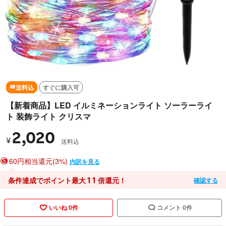
送料込
すぐに購入可
【新着商品】LED イルミネーションライト ソーラーライ
ト 装飾ライト クリスマ
2,020
¥
送料込
60円相当還元(3%)
内訳を見る
11
条件達成でポイント最大
倍還元！
確認する
いいね 0件
コメント 0件