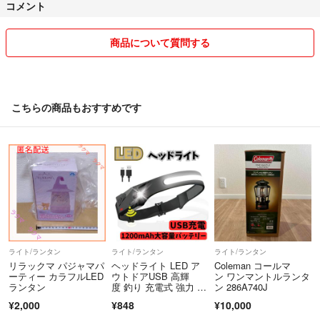
コメント
商品について質問する
こちらの商品もおすすめです
ライト/ランタン
ライト/ランタン
ライト/ランタン
リラックマ パジャマパ
ヘッドライト LED ア
Coleman コールマ
ーティー カラフルLED
ウトドアUSB 高輝
ン ワンマントルランタ
ランタン
度 釣り 充電式 強力 作
ン 286A740J
業用 防水
¥2,000
¥848
¥10,000