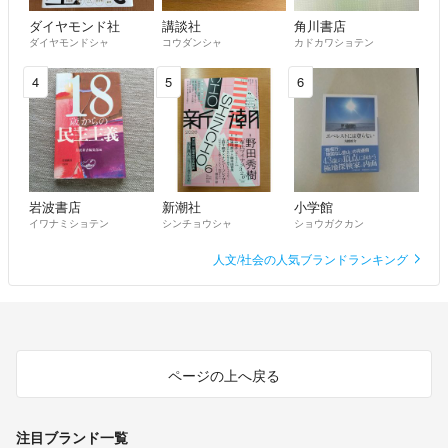
ダイヤモンド社
講談社
角川書店
ダイヤモンドシャ
コウダンシャ
カドカワショテン
4
5
6
岩波書店
新潮社
小学館
イワナミショテン
シンチョウシャ
ショウガクカン
人文/社会の人気ブランドランキング
ページの上へ戻る
注目ブランド一覧