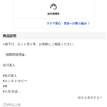
紛失補償有
ラクマ安心・安全への取り組み
商品説明
⭐︎値下げ、セット売り等、お気軽にご相談ください。
「国際関係理論」
吉川直人
#吉川直人
#エンタメ/ホビー
#本
#人文/社会
#BOOK
続きを表示する
2年以上前