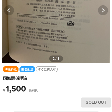
2 / 3
送料込
匿名配送
すぐに購入可
国際関係理論
1,500
¥
送料込
SOLD OUT