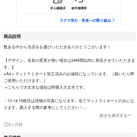
本人確認済
紛失補償有
ラクマ安心・安全への取り組み
商品説明
数ある中から当店をお選びいただきありがとうございます！
【デザイン、名前の変更が無い場合は24時間以内に発送させていただきま
す。】
※A4＋マットラミネート加工済みのお値段になっています。［届いたら即
ご使用いただけます。］
→こちらで大丈夫な場合は即購入大丈夫です。
・13.14.15枚目は現物の写真になります。全てマットラミネートのみにな
ります。購入する際の参考にしてください！
［写真13.15枚目→A4 写真14枚目→A3］
続きを表示する
✧˖°.3枚目のようにミニネムボ単体の作成も可能です。
3ヶ月前
4枚目のオプションのクリップを追加すればどのような形でも名札として
ご使用いただけますദ്ദിᐡ ᵒ̴ ·̫ ᵒ̴ ᐡ) 『名札（名刺）として使用する際はマット