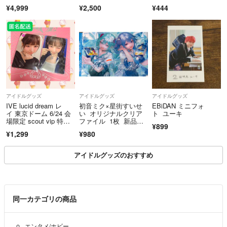
キ 日経エンタテインメ
¥4,999
¥2,500
¥444
⚫︎普通紙で印刷します。
ント 2枚セット
⚫︎コンビニ印刷になります。
アイドルグッズ
アイドルグッズ
アイドルグッズ
IVE lucid dream レ
初音ミク×星街すいせ
EBiDAN ミニフォ
イ 東京ドーム 6/24 会
い オリジナルクリア
ト ユーキ
場限定 scout vip 特
ファイル 1枚 新品美
¥899
典 トレカ
品未使用
¥1,299
¥980
アイドルグッズのおすすめ
同一カテゴリの商品
エンタメ/ホビー