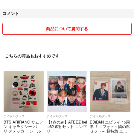
数ある中から当店をお選びいただきありがとうございます。【@naho_
name_】にて画像販売＋フルオーダー受け付けています。（過去作品も
コメント
載せています。）
『出品しているデザイン、文字変更無しの画像販売でしたらすぐ送る事
商品について質問する
可能です◉お値段は300円になります。』
【前払いを行なっています。】
こちらの商品もおすすめです
【出品しているデザイン、名前の変更が無い場合は24時間以内に発送
させていただきます。】
【2つ以上のまとめ買いの場合、重複している送料分お安くなりま
す。】
☔️厚紙は防水では無いので、雨の際に使用したい場合はマットラミネー
トのみがおすすめになります。
アイドルグッズ
アイドルグッズ
アイドルグッズ
⚫︎ネームボード現物販売を行っています。
BTS ARIRANG サムソ
【1点のみ】ATEEZ hel
EBiDAN エビライ 15周
⚫︎オーダー方法などは商品画像をご覧ください。
ン ギャラクシー パ
lo82 8種 セット コンプ
年 ミニフォト～隣の席
リ ステッカー シール
リート
セット～ 超特急 ユー
⚫︎盗作、転売禁止。