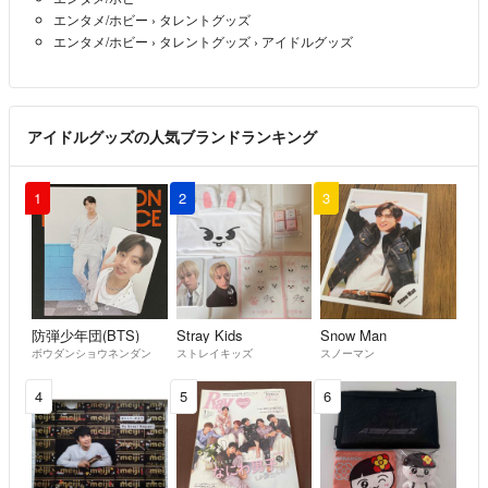
エンタメ/ホビー
›
タレントグッズ
エンタメ/ホビー
›
タレントグッズ
›
アイドルグッズ
アイドルグッズの人気ブランドランキング
1
2
3
防弾少年団(BTS)
Stray Kids
Snow Man
ボウダンショウネンダン
ストレイキッズ
スノーマン
4
5
6