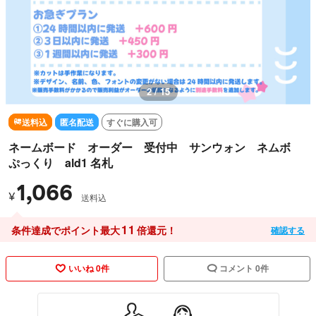
2 / 15
送料込
匿名配送
すぐに購入可
ネームボード オーダー 受付中 サンウォン ネムボ
ぷっくり ald1 名札
1,066
¥
送料込
11
条件達成でポイント最大
倍還元！
確認する
いいね 0件
コメント 0件