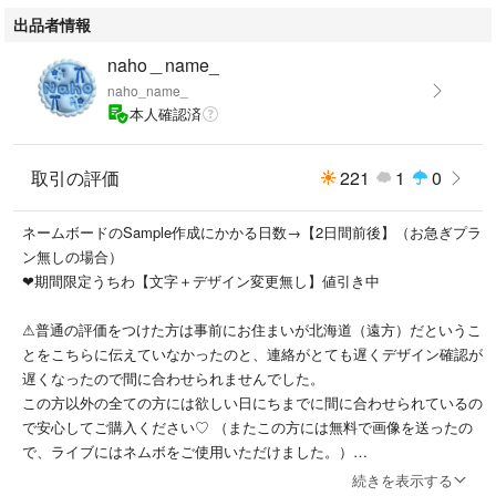
［opp袋➕ダンボール補強］で発送します。
出品者情報
⚠︎2つ以上のまとめ買いの場合、重複している送料分お安くなります！
なので、まとめてご購入する場合はご購入前にコメントにてお伝えくださ
naho＿name_
い。
naho_name_
本人確認済
⚫︎インクの関係上、画像とは色が異なる場合があります。ご理解いただけ
ると助かります。
⚫︎地域によって配送日数が異なる為、配送に何日かかるかはお伝え出来ま
取引の評価
221
1
0
せん。
⚫︎盗作、転売は禁止しています。
ネームボードのSample作成にかかる日数→【2日間前後】（お急ぎプラ
ン無しの場合）
❤︎期間限定うちわ【文字＋デザイン変更無し】値引き中
ジュンソ リオ アルノ ジアハオ ゴヌ サンウォン シンロン アンシ
ン サンヒョン
⚠︎普通の評価をつけた方は事前にお住まいが北海道（遠方）だというこ
とをこちらに伝えていなかったのと、連絡がとても遅くデザイン確認が
遅くなったので間に合わせられませんでした。
この方以外の全ての方には欲しい日にちまでに間に合わせられているの
で安心してご購入ください♡ （またこの方には無料で画像を送ったの
で、ライブにはネムボをご使用いただけました。）
続きを表示する