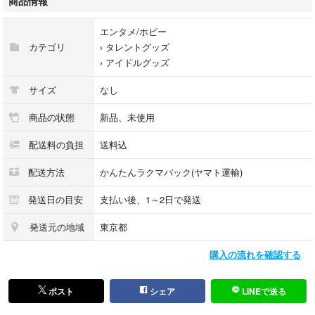
商品情報
ラミネートと名札用両用クリップの2つをオプションで追加するのがおす
すめです。』
エンタメ/ホビー
カテゴリ
›
タレントグッズ
◉オプション無しに変更（印刷した紙をカットしたペラペラの状態になり
›
アイドルグッズ
ます。）、厚紙などのオプション追加希望。などの場合はお値段変更する
ので事前にお伝えください！
サイズ
なし
˖⋆꙳マットラミネートをすると会場の光が反射しなくなり、アイドルなど
商品の状態
新品、未使用
からネームボードが見やすくなります。防水加工＋補強もされるのでマッ
配送料の負担
送料込
トラミネートのみで十分使用できます。補強が心配な場合は厚紙も追加す
るのがおすすめです。
配送方法
かんたんラクマパック(ヤマト運輸)
『出品しているデザイン、文字変更無しの画●販売でしたらすぐ送る事可
発送日の目安
支払い後、1～2日で発送
能です。お値段は300円になります。』naho_name_
発送元の地域
東京都
⚠︎オーダー方法などは商品画像をご覧ください。
購入の流れを確認する
☔️厚紙は防水では無いので、雨の際に使用したい場合はマットラミネート
のみがおすすめになります。
ポスト
シェア
LINEで送る