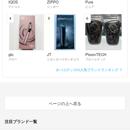
IQOS
ZIPPO
Pure
アイコス
ジッポー
ピュア
4
5
6
glo
JT
PloomTECH
グロー
ニホンタバコサンギョウ
プルームテック
タバコグッズの人気ブランドランキング
ページの上へ戻る
注目ブランド一覧