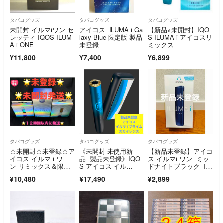
タバコグッズ
タバコグッズ
タバコグッズ
未開封 イルマiワン セ
アイコス ILUMA i Ga
【新品⭐︎未開封】IQO
レッティ IQOS ILUM
laxy Blue 限定版 製品
S ILUMA i アイコスリ
A i ONE
未登録
ミックス
¥11,800
¥7,400
¥6,899
タバコグッズ
タバコグッズ
タバコグッズ
☆未開封☆未登録☆ア
《未開封 未使用新
【新品未登録】アイコ
イコス イルマ i ワ
品 製品未登録》IQO
ス イルマi ワン ミッ
ン リミックス＆限定
S アイコス イル
ドナイトブラック IQ
グリップ セット☆
マ i プライム SKYLE
OS x
¥10,480
¥17,490
¥2,899
NS スカイレンズ モデ
ル★日本発売版