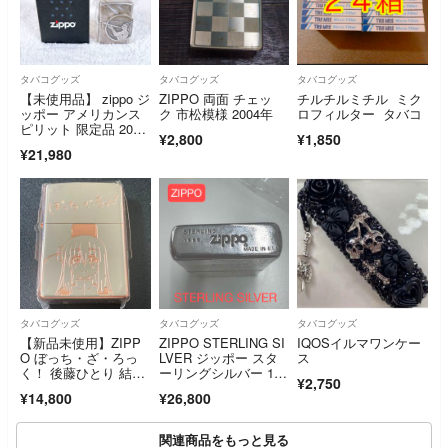
タバコグッズ
タバコグッズ
タバコグッズ
【未使用品】 zippo ジ
ZIPPO 両面 チェッ
チルチルミチル ミク
ッポー アメリカンス
ク 市松模様 2004年
ロフィルター タバコ
ピリット 限定品 2018
¥2,800
¥1,850
年製
¥21,980
タバコグッズ
タバコグッズ
タバコグッズ
【新品未使用】ZIPP
ZIPPO STERLING SI
IQOSイルマワンケー
O ぼっち・ざ・ろっ
LVER ジッポー スタ
ス
く！ 後藤ひとり 結束
ーリングシルバー 199
¥2,750
バンド 希少
5 英文モデル ビンテ
¥14,800
¥26,800
ージ
関連商品をもっと見る