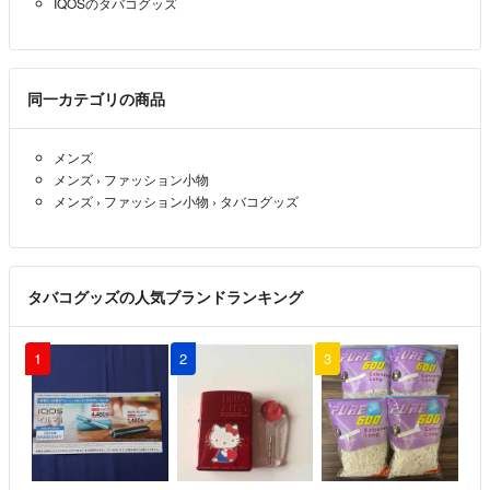
ありがとうございます^_^
IQOSのタバコグッズ
だいたいですが
全て1〜2年くらいです^_^
扇風機
- 約3年前
出品者
同一カテゴリの商品
コメント失礼します！こちらに乗ってあるイルマワン全部使用程度ど
メンズ
のくらいですか？
メンズ
›
ファッション小物
メンズ
›
ファッション小物
›
タバコグッズ
もんきー
- 約3年前
タバコグッズの人気ブランドランキング
1
2
3