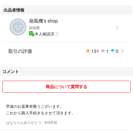
待てない方は購入しないでください
出品者情報
沖縄からの発送の為、
扇風機's shop
約一週間ほどかかる場合がございます。
扇風機
御了承くださいませ。
本人確認済
台風時期は船が出港できないので
2週間は見てください。
豊5 200
取引の評価
131
1
0
コメント
商品について質問する
早速のお返事有難うございます。
これから購入手続きをさせて頂きます。
はなちゃんありがとう
- 約3年前