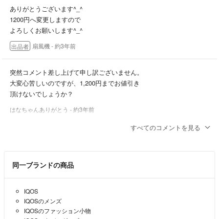
ありがとうございます^_^
1200円へ変更しますので
よろしくお願いします^_^
扇風機
- 約3年前
出品者
突然コメント差し上げて申し訳ございません。
大変心苦しいのですが、1,200円までお値引き
頂けないでしょうか？
はなちゃんありがとう
- 約3年前
すべてのコメントを見る
ご検討よろしくお願いします^_^
扇風機
- 約3年前
出品者
同一ブランドの商品
わかりましたー！
IQOS
もんきー
- 約3年前
IQOSのメンズ
IQOSのファッション小物