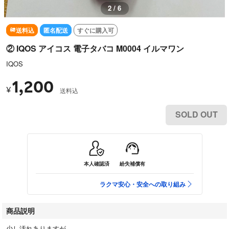
2 / 6
送料込
匿名配送
すぐに購入可
② IQOS アイコス 電子タバコ M0004 イルマワン
IQOS
1,200
¥
送料込
SOLD OUT
本人確認済
紛失補償有
ラクマ安心・安全への取り組み
商品説明
少し汚れありますが