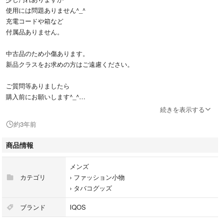
使用には問題ありません^_^
充電コードや箱など
付属品ありません。
中古品のため小傷あります。
新品クラスをお求めの方はご遠慮ください。
ご質問等ありましたら
購入前にお願いします^_^
続きを表示する
発送は、基本定形外郵便、ゆうパケット各種（郵便受け投函配送）です。
約3年前
何で発送するかは、こちらで判断させていただきます。ご了承ください。
ポストには鍵を付けるなどのご対応お願い致します。
商品情報
沖縄からゆうパケット、
メンズ
ゆうパケットプラス発送は
カテゴリ
›
ファッション小物
電池類の有無に関わらず
›
タバコグッズ
全て船便になるようです^_^
最低1週間はかかります^_^
ブランド
IQOS
ご了承いただける方のみご購入下さい