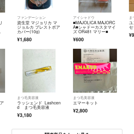
ファンデーション
アイシャドウ
ま
リ
資生堂 マジョリカ マ
■MAJOLICA MAJORC
ユ
ョ
ジョルカ プレストポア
A■シャドーカスタマイ
セ
フ
カバー(10g)
ズ OR481 マリー■
¥
¥1,680
¥600
まつ毛美容液
まつ毛美容液
ルア
ラッシェンド Lashcen
エマーキット
d まつ毛美容液
¥2,800
¥3,180