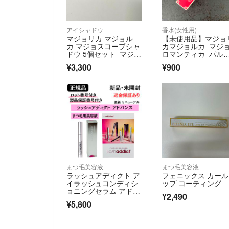
アイシャドウ
香水(女性用)
マジョリカ マジョル
【未使用品】マジョ
カ マジョスコープシャ
カマジョルカ マジ
ドウ 5個セット マジョ
ロマンティカ パル
マジョ アイシャドウ
ァム 20ml 香水
¥3,300
¥900
まつ毛美容液
まつ毛美容液
ラッシュアディクト ア
フェニックス カー
イラッシュコンディシ
ップ コーティング
ョニングセラム アドバ
¥2,490
ンスb まつ毛美容
¥5,800
液 ★ 正規品 ★ 新品未
開封 未開封シール付き