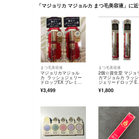
「マジョリカ マジョルカ まつ毛美容液」に
まつ毛美容液
まつ毛美容液
マジョリカマジョル
2個☆資生堂 マジョ
カ ラッシュジェリー
カマジョルカ ラッ
ドロップEX プレミア
ジェリードロップ E
ムまつげ美容液 新品
X 5.3g
¥3,499
¥1,800