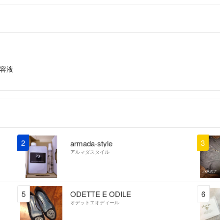
容液
2
3
armada-style
アルマダスタイル
5
ODETTE E ODILE
6
オデットエオディール