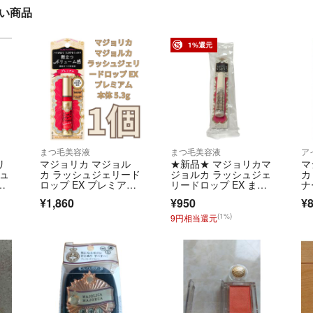
近い商品
1%還元
まつ毛美容液
まつ毛美容液
ア
リ
マジョリカ マジョル
★新品★ マジョリカマ
マ
シュ
カ ラッシュジェリード
ジョルカ ラッシュジェ
カ
ロップ EX プレミア
リードロップ EX まつ
ナ
ム 1個
毛美容液
¥1,860
¥950
¥
(1%)
9円相当還元