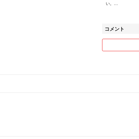
い。
★ハンドメイド 
売り切れになって
コメント
あります。気にな
ハンドメイド品ご
購入していただい
ります。