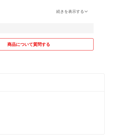
続きを表示する
について
いるもの、デザインの違うものも作成できるものも
ったらコメントいただけるとありがたいです。
購入の方には、おまけをつけています。
商品について質問する
たものは、2週間経ったら削除させていただいてお