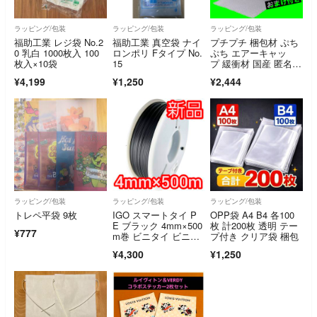
ラッピング/包装
ラッピング/包装
ラッピング/包装
福助工業 レジ袋 No.2
福助工業 真空袋 ナイ
プチプチ 梱包材 ぷち
0 乳白 1000枚入 100
ロンポリ Fタイプ No.
ぷち エアーキャッ
枚入×10袋
15
プ 緩衝材 国産 匿名配
送 業務用
¥4,199
¥1,250
¥2,444
ラッピング/包装
ラッピング/包装
ラッピング/包装
トレペ平袋 9枚
IGO スマートタイ P
OPP袋 A4 B4 各100
E ブラック 4mm×500
枚 計200枚 透明 テー
¥777
m巻 ビニタイ ビニー
プ付き クリア袋 梱包
ルタイ
¥4,300
¥1,250