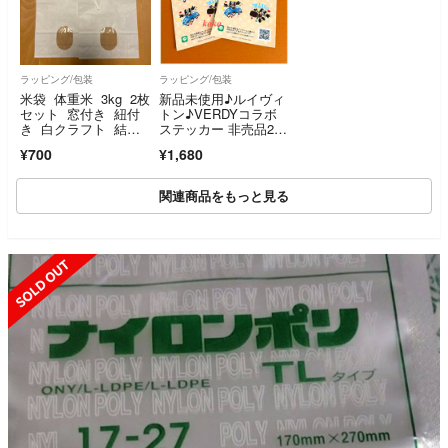
ラッピング/包装
ラッピング/包装
米袋 体重米 3kg 2枚
新品未使用♪ルイヴィ
セット 窓付き 紐付
トン♪VERDYコラボ
き 白クラフト 結婚
ステッカー 非売品2枚
式
セット
¥700
¥1,680
関連商品をもっと見る
SOLD OUT