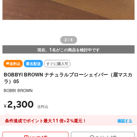
2 / 4
1
現在、
名がこの商品を検討中です
送料込
匿名配送
すぐに購入可
BOBBYI BROWN ナチュラルブローシェイパー（眉マスカ
ラ）05
BOBBI BROWN
2,300
¥
送料込
11
2
条件達成でポイント最大
倍+
%還元！
確認する
いいね 1件
コメント 0件