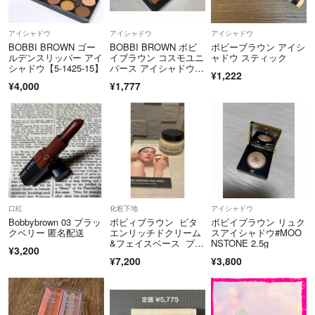
アイシャドウ
アイシャドウ
アイシャドウ
BOBBI BROWN ゴー
BOBBI BROWN ボビ
ボビーブラウン アイシ
ルデンスリッパー アイ
イブラウン コスモユニ
ャドウ スティック
シャドウ【5-1425-15】
バース アイシャドウパ
¥1,222
レット
¥4,000
¥1,777
口紅
化粧下地
アイシャドウ
Bobbybrown 03 ブラッ
ボビィブラウン ビタ
ボビイブラウン リュク
クベリー 匿名配送
エンリッチドクリーム
スアイシャドウ#MOO
&フェイスベース プラ
NSTONE 2.5g
¥3,200
ス 50ml
¥7,200
¥3,800