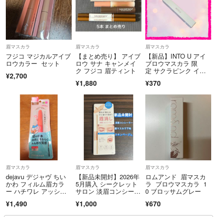
眉マスカラ
眉マスカラ
眉マスカラ
フジコ マジカルアイブ
【まとめ売り】 アイブ
【新品】INTO U アイ
ロウカラー セット
ロウ サナ キャンメイ
ブロウマスカラ 限
ク フジコ 眉ティント
定 サクラピンク イン
¥2,700
トゥーユー
¥1,880
¥370
眉マスカラ
眉マスカラ
眉マスカラ
dejavu デジャヴ ちい
【新品未開封】2026年
ロムアンド 眉マスカ
かわ フィルム眉カラ
5月購入 シークレット
ラ ブロウマスカラ 1
ー ハチワレ アッシュ
サロン 淡眉コンシーラ
0 ブロッサムグレー
ブラウン
ー スキンベージュ 眉
¥1,490
¥1,000
¥670
マスカラ下地