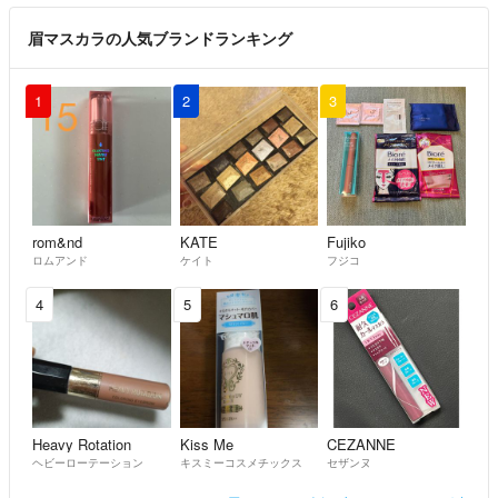
眉マスカラの人気ブランドランキング
1
2
3
rom&nd
KATE
Fujiko
ロムアンド
ケイト
フジコ
4
5
6
Heavy Rotation
Kiss Me
CEZANNE
ヘビーローテーション
キスミーコスメチックス
セザンヌ