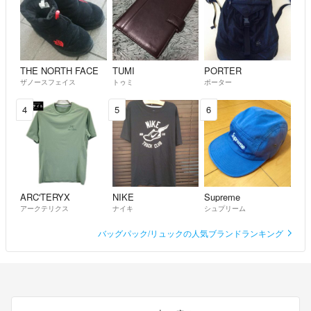
THE NORTH FACE
TUMI
PORTER
ザノースフェイス
トゥミ
ポーター
4
5
6
ARC'TERYX
NIKE
Supreme
アークテリクス
ナイキ
シュプリーム
バッグパック/リュックの人気ブランドランキング