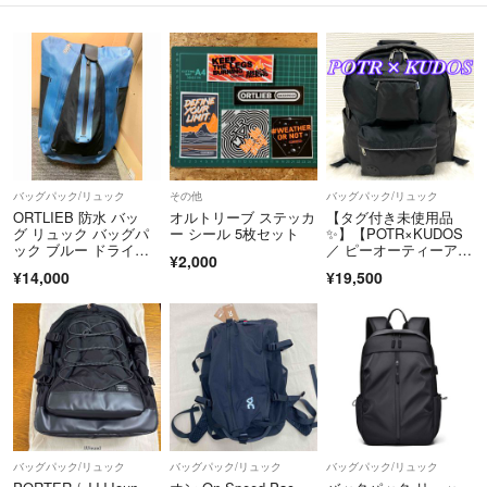
■掲載商品について
出品商品は当社が運営する実店舗でも並行販売もしておりますので、ご
注文できた場合でも在庫確認のタイムラグにより商品が欠品する場合が
ございます。在庫状況については、細心の注意を払っておりますが売り
違い等が発生した場合、ご購入をキャンセルとさせていただく場合がご
ざいます。
常に最新の在庫をご案内するよう心がけておりますがご理解くださいま
すようお願い申しあげます。
バッグパック/リュック
その他
バッグパック/リュック
商品管理には細心の注意を払っておりますが、展示・保管状態により多
ORTLIEB 防水 バッ
オルトリーブ ステッカ
【タグ付き未使用品
グ リュック バッグパ
ー シール 5枚セット
✨】【POTR×KUDOS
少のスレや傷などが発生する場合がございます。
ック ブルー ドライバ
／ ピーオーティーアー
また商品状態は1点1点、傷・汚れなどの状態チェックをし、状態の記
¥2,000
ッグ
ル×クードス】 BAC
¥14,000
¥19,500
載と画像の記載を心がけておりますが、目に見えない部分の劣化が進行
K PACK MINI／バック
パック ミニ
している場合も考えれられます。その旨ご理解いただけますようお願い
申し上げます。
＝＝＝＝＝＝＝＝＝＝＝＝＝＝
▼古物商許可番号
東京都公安委員会許可 第307732117178号
▼適格請求書発行事業者登録番号
バッグパック/リュック
バッグパック/リュック
バッグパック/リュック
T1011001010440