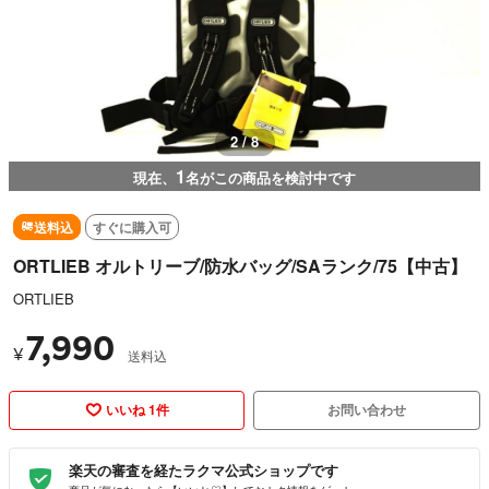
3 / 8
1
現在、
名がこの商品を検討中です
送料込
すぐに購入可
ORTLIEB オルトリーブ/防水バッグ/SAランク/75【中古】
ORTLIEB
7,990
¥
送料込
いいね 1件
お問い合わせ
楽天の審査を経たラクマ公式ショップです