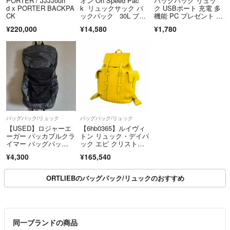
PORTER / JJJJoun
オン On Speed Pac
バックパック リュッ
＝＝＝＝＝＝＝＝＝＝＝＝＝＝
d x PORTER BACKPA
k リュックサック バ
ク USBポート 充電 多
CK
ックパック 30L ブラ
機能 PC プレゼント ブ
こちらのアカウントはラクマ公式パートナーのREXT株式会社によって
ック
ラック
運営されています。
¥220,000
¥14,580
¥1,780
▼特商法
https://fril.jp/ts/official/law/a066/
▼返品特約
https://fril.jp/ts/official/law/a066/#return_policy
バッグパック/リュック
バッグパック/リュック
【USED】ロジャーエ
【6hb0365】ルイヴィ
ーガー パッカブルクラ
トン リュック・デイパ
イマー バッグパッ
ック エピ クリストフ
ク リュック 18L ロジ
ァー ピスタッシュ【中
¥4,300
¥165,540
ャーエーガー ULギア
古】メンズ
ORTLIEBのバッグパック/リュックのおすすめ
同一ブランドの商品