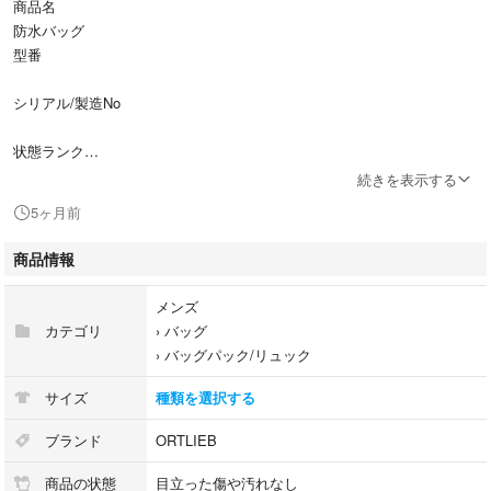
商品名
防水バッグ
型番
シリアル/製造No
状態ランク
SAランク/未使用品に近い、非常にきれいな状態です。展示品の為、僅か
続きを表示する
なスレや汚れがある場合がございます。ご了承ください。
5ヶ月前
付属品
付属品の有無/無 内容は画像で確認ください。
商品情報
状態詳細
W28cm,H46cm,D16cm(実寸値のため誤差ご了承ください)
メンズ
タグ付き
カテゴリ
›
バッグ
商品について
›
バッグパック/リュック
この商品はREXつくば店で取り扱いをしております。商品の詳しい状態や
情報については、店舗へお気軽にお問い合わせくださいませ。
サイズ
種類を選択する
ブランド
ORTLIEB
商品の状態
目立った傷や汚れなし