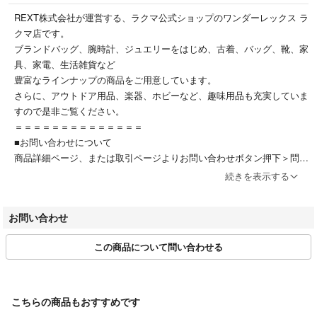
REXT株式会社が運営する、ラクマ公式ショップのワンダーレックス ラ
クマ店です。
ブランドバッグ、腕時計、ジュエリーをはじめ、古着、バッグ、靴、家
具、家電、生活雑貨など
豊富なラインナップの商品をご用意しています。
さらに、アウトドア用品、楽器、ホビーなど、趣味用品も充実していま
すので是非ご覧ください。
＝＝＝＝＝＝＝＝＝＝＝＝＝＝
■お問い合わせについて
商品詳細ページ、または取引ページよりお問い合わせボタン押下＞問い
合
続きを表示する
わせフォームよりお問い合わせください。
受付時間：10:00～17:00(土日、祝日除く)
お問い合わせ
■お取引について
この商品について問い合わせる
当店はラクマの規約に則り営業させて頂いております。
特定のお客様に対するお取り置きや専用ページには対応できかねます。
またお問い合わせの有無に関わらず、ご購入は先着順とさせて頂いてお
ります。
こちらの商品もおすすめです