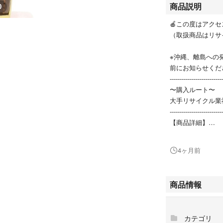
商品説明
0
🍎この度はアク
（取扱商品はリサ
※沖縄、離島への
前にお知らせくだ
--------------------------
〜購入ルート〜
大手リサイクル業
--------------------------
【商品詳細】
（採寸 ）
ケース横（リューズ
4ヶ月前
ケース縦：約3.5c
商品情報
ラグ幅：約1.6cm
腕周り：約18～21
カテゴリ