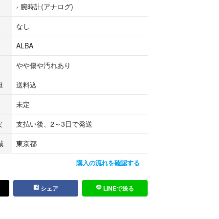
›
腕時計(アナログ)
m
なし
ALBA
ン）
やや傷や汚れあり
担
送料込
みが見られます。
未定
やくすみ、変色が見られます。
安
支払い後、2～3日で発送
すみがあります。
域
東京都
汚れがあります。（社外品）
購入の流れを確認する
シェア
LINEで送る
にくいため。ご了承ください。
0日在稼働中