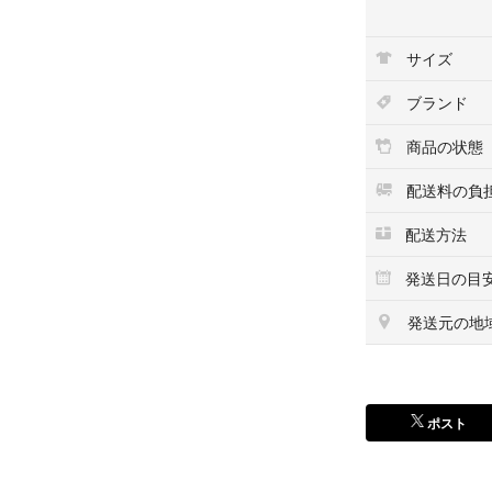
ベルト幅：約1.7c
サイズ
（付属品）
なし
ブランド
（コンディショ
商品の状態
総合：BC
配送料の負
風防：小傷やくす
配送方法
フェイス周り：傷
発送日の目
裏面：スレ傷やく
発送元の地
ベルト：スレ傷や
ポスト
※風防の傷は写り
※2026年現3月3