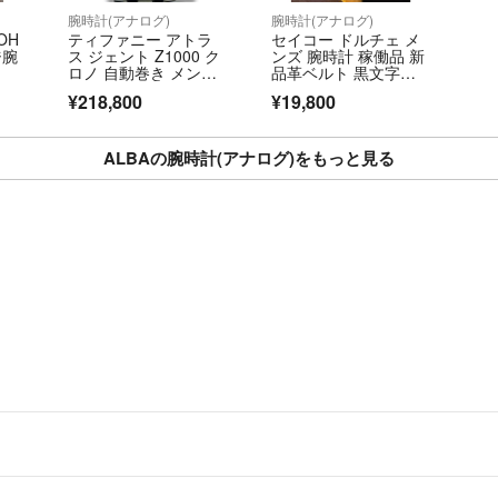
=============
腕時計(アナログ)
腕時計(アナログ)
OH
ティファニー アトラ
セイコー ドルチェ メ
ジ腕
ス ジェント Z1000 ク
ンズ 腕時計 稼働品 新
ロノ 自動巻き メン
品革ベルト 黒文字盤 S
ズ 腕時計 TIFFANY ク
GP
¥218,800
¥19,800
ロノグラフ シルバ
ー ブランド
ALBAの腕時計(アナログ)をもっと見る