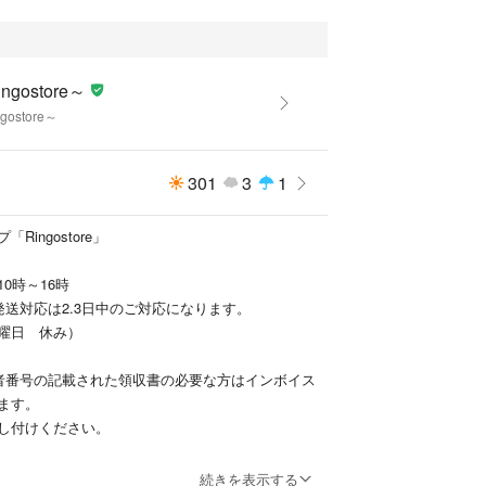
--------------------------------------------------------------------------
ngostore～
gostore～
関して真贋の問題が確認され、製造元または第三者
規品ではないと
301
3
1
商品説明にない破損があった場合には、返品・返金
ただきます。
Ringostore」
10時～16時
発送対応は2.3日中のご対応になります。
曜日 休み）
のないよう撮影時に心がけてはいますが、
より実物と色味が異なる様に見えることがあります
者番号の記載された領収書の必要な方はインボイス
さい。
ます。
---------------------------------------------------------------------
し付けください。
々出品しておりますので、フォローよろしくお願い
続きを表示する