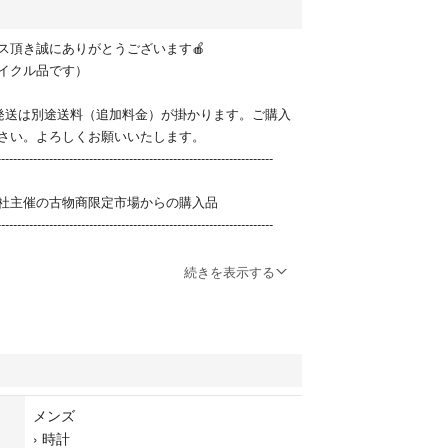
セス頂き誠にありがとうございます🍎
イクル品です）
発送は別途送料（追加料金）が掛かります。ご購入
さい。よろしくお願いいたします。
---------------------------------------------------------------------
社主催の古物商限定市場からの購入品
---------------------------------------------------------------------
続きを表示する
除く）：約3.2cm
m
メンズ
cm
›
時計