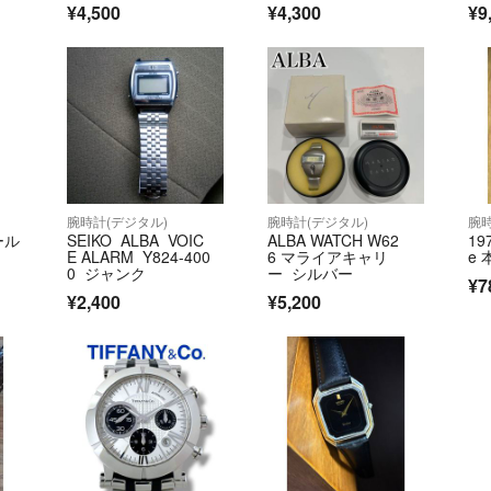
対応しておりませ
¥4,500
¥4,300
¥9
ンレスベルト v145-0C
G0
【お願い】
※商品等のお問い
※ご不明な点はす
※取扱商品は中古
※付属品は「専用
い場合、同ブラン
いるもの）
「付属品：なし
腕時計(デジタル)
腕時計(デジタル)
腕時
ール
SEIKO ALBA VOIC
ALBA WATCH W62
19
い。
E ALARM Y824-400
6 マライアキャリ
e
※商品は他のサイ
0 ジャンク
ー シルバー
¥7
する事があります
¥2,400
¥5,200
～このアカウント
クトによって運営
▼特商法
https://fril.jp/ts/
▼返品特約
https://fril.jp/ts