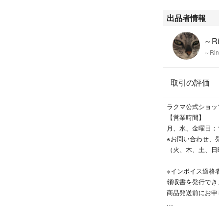
出品者情報
--------------------------
～Ri
【返品に関して】
～Rin
※万が一、商品に
鑑定機関により正
取引の評価
判断された場合や
の対応をさせてい
ラクマ公式ショップ「
【営業時間】
月、水、金曜日：
□■□ご注意□■□
※お問い合わせ、
（火、木、土、日
実際の商品と変化
モニター環境等に
※インボイス適格
のでご了承くだ
領収書を発行でき
--------------------------
商品発送前にお申
～新しい商品を日
いたします～
【ご注意】