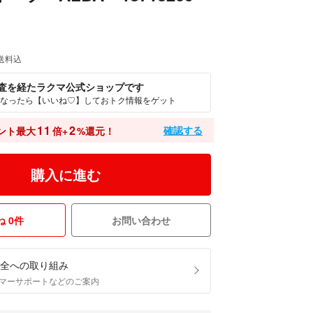
送料込
査を経たラクマ公式ショップです
なったら【いいね♡】しておトク情報をゲット
11
2
確認する
ント最大
倍+
%還元！
購入に進む
 0件
お問い合わせ
全への取り組み
マーサポートなどのご案内