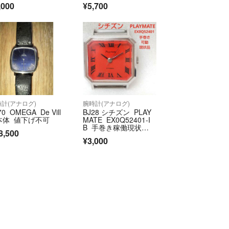
ん。
,000
¥5,700
合わせ対応はお時間かかることがございます。
べて解決後にご購入をお願いいたします。
品のため神経質な方はご遠慮ください。
箱」「専用袋」「専用ケース」の様に専用表記のな
ドでも違うものをお付けしています（写真に写って
」の場合はつきませんのでご購入前にご確認くださ
計(アナログ)
腕時計(アナログ)
70 OMEGA De Vill
BJ28 シチズン PLAY
 本体 値下げ不可
MATE EX0Q52401-I
トでも販売しております。時間差で在庫切れが発生
B 手巻き稼働現状
8,500
品 腕時計
。その際はご了承ください。
¥3,000
はラクマ公式ショップの株式会社アップルプロジェ
されています～
official/law/app/
/official/law/app/#return_policy