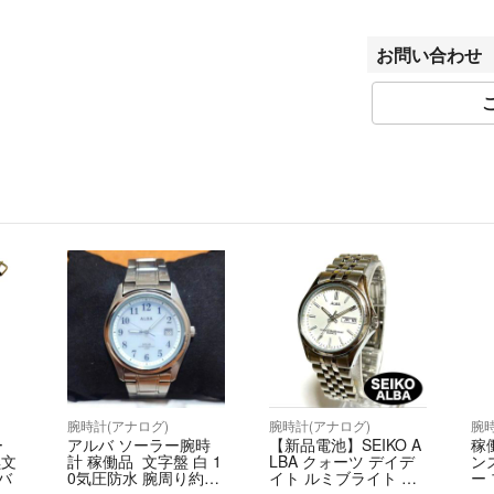
--------------------------
公式ラクマはご購
ざいません。
お問い合わせ
ご購入後は「発送
い。
（尚、お問い合わ
【ショップ紹介】
当店は30年に渡
最新アイテム）の
複数のベテラン鑑
心してご購入くだ
きるように心がけ
【発送】
佐川急便（商品サ
※発送は基本的に
★時計は発送前に
時間いただく事が
腕時計(アナログ)
腕時計(アナログ)
腕時
ー
アルバ ソーラー腕時
【新品電池】SEIKO A
稼働
黒文
計 稼働品 文字盤 白 1
LBA クォーツ デイデ
ン
【値引き交渉】
バ
0気圧防水 腕周り約1
イト ルミブライト 時
ー
7.3cmベルト 無垢ステ
計 稼働