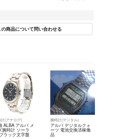
---------------------------------------------------------------------
入前後のチャット、メッセージ等はシステム的にご
後のお知らせ」のみになりますので、ご了承下さ
この商品について問い合わせる
せへのメッセージには返信致します）
りハイブランド商品など（ヴィンテージアイテムから
「リサイクル商品」を取り扱っております。
定士が真贋査定したものを出品しておりますので安
さい。安心なアイテム（商品）をお客様にお届けで
ております。
イズや発送先（離島や沖縄など）により変更あり）
営業日2～3日内に発送（年末年始は除く）
最終検品を行うため、発送予定日数から更に数日お
ありますのでご了承ください★
計(アナログ)
腕時計(デジタル)
 ALBA アルバ メ
アルバ デジタルクォ
ズ腕時計 ソーラ
ーツ 電池交換済稼働
 ブラック文字盤
品