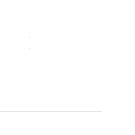
==========================