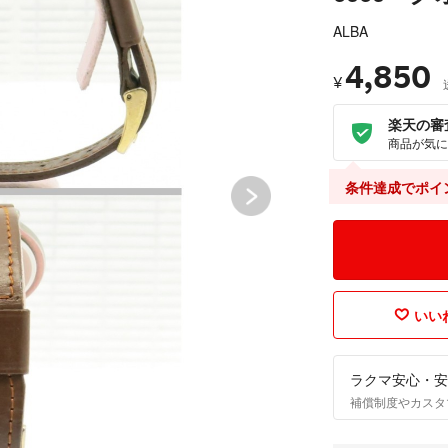
ALBA
4,850
¥
楽天の審
商品が気に
条件達成でポイ
いいね
ラクマ安心・安
補償制度やカスタ