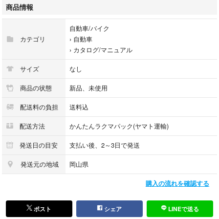
#セレナ
商品情報
#SERENA
#NISMO
自動車/バイク
#ニスモ
カテゴリ
›
自動車
#AUTECH
›
カタログ/マニュアル
#EV
#ミニバン
サイズ
なし
#カタログ
#ハイブリッド
商品の状態
新品、未使用
配送料の負担
送料込
お探しの方いればよろしくお願いいたします。
配送方法
かんたんラクマパック(ヤマト運輸)
完璧を求める方、神経質な方はお控え下さい。
発送日の目安
支払い後、2～3日で発送
即購入OKです。
発送元の地域
岡山県
購入の流れを確認する
ポスト
シェア
LINEで送る