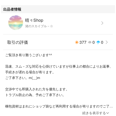
出品者情報
晴々Shop
渚のスカイブル－☆
取引の評価
377
0
0
ご覧頂き有り難うございます^^
迅速、スム－ズな対応を心掛けていますが仕事上の都合によりお返事、
手続きが遅れる場合が有ります。
ご了承下さい。m(__)m
交渉中でも即購入された方を優先します。
トラブル防止の為、予めご了承下さい。
梱包資材はまれにショップ袋など再利用する場合が有りますのでご了承
下さい。
続きを表示する