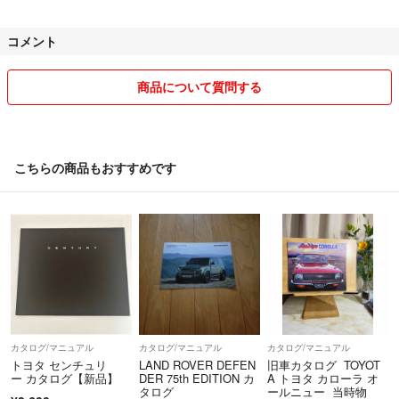
基本的に中古品の出品が主になりますのでノ－クレ－ム、ノ－リタ－ン
コメント
でご理解の上購入お願い致します。
お互いに良いお取引出来ます様に(^_^)/
商品について質問する
こちらの商品もおすすめです
カタログ/マニュアル
カタログ/マニュアル
カタログ/マニュアル
トヨタ センチュリ
LAND ROVER DEFEN
旧車カタログ TOYOT
ー カタログ【新品】
DER 75th EDITION カ
A トヨタ カローラ オ
タログ
ールニュー 当時物