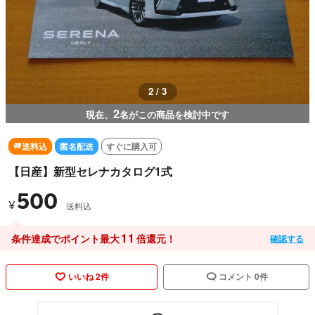
2 / 3
2
現在、
名がこの商品を検討中です
送料込
匿名配送
すぐに購入可
【日産】新型セレナカタログ1式
500
¥
送料込
11
条件達成でポイント最大
倍還元！
確認する
いいね 2件
コメント 0件