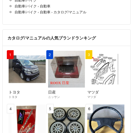
自動車/バイク
›
自動車
自動車/バイク
›
自動車
›
カタログ/マニュアル
カタログ/マニュアルの人気ブランドランキング
1
2
3
トヨタ
日産
マツダ
トヨタ
ニッサン
マツダ
4
5
6