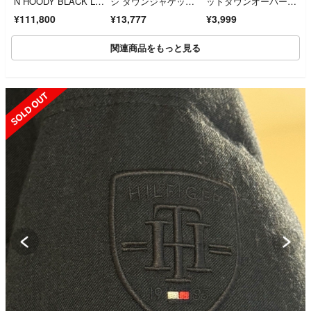
N HOODY BLACK LA
シ ダウンジャケッ
ッドダウンオーバーサ
BEL クロフトン フー
ト 黒 L 洗濯破損あり
イズパーカ ダークグ
¥111,800
¥13,777
¥3,999
ド付き ダウンジャケ
リーン L ユニクロ
ット 衣料品 アウタ
ー ナイロン メンズ ブ
関連商品をもっと見る
ルー系 2227MB 【中
古】
SOLD OUT