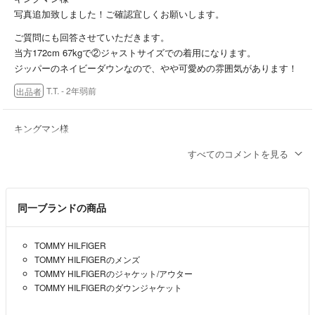
写真追加致しました！ご確認宜しくお願いします。
ご質問にも回答させていただきます。
当方172cm 67kgで②ジャストサイズでの着用になります。
ジッパーのネイビーダウンなので、やや可愛めの雰囲気があります！
T.T.
- 2年弱前
出品者
キングマン様
写真追加致しました！ご確認宜しくお願いします。
すべてのコメントを見る
ご質問にも回答させていただきます。
当方172cm 67kgで②ジャストサイズでの着用になります。
チャックのネイビーダウンなので、やや可愛めの雰囲気があります！
同一ブランドの商品
T.T.
- 2年弱前
出品者
TOMMY HILFIGER
ご返信ありがとうございます。
TOMMY HILFIGERのメンズ
m(_ _)m (^^)
TOMMY HILFIGERのジャケット/アウター
TOMMY HILFIGERのダウンジャケット
お写真の件、承知致しました。お待ちしておきます(^^)
ちなみに、何センチの身長の方が着用されていらっしゃいましたでし