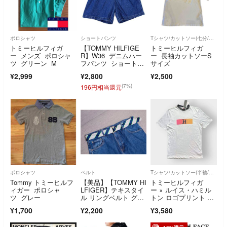
ポロシャツ
ショートパンツ
Tシャツ/カットソー(七分/長袖)
トミーヒルフィガ
【TOMMY HILFIGE
トミーヒルフィガ
ー メンズ ポロシャ
R】W36 デニムハー
ー 長袖カットソーS
ツ グリーン M
フパンツ ショートパ
サイズ
ンツ
¥2,999
¥2,800
¥2,500
(7%)
196円相当還元
ポロシャツ
ベルト
Tシャツ/カットソー(半袖/袖なし)
Tommy トミーヒルフ
【美品】【TOMMY HI
トミーヒルフィガ
ィガー ポロシャ
LFIGER】テキスタイ
ー × ルイス・ハミル
ツ グレー
ル リングベルト グレ
トン ロゴプリント T
ー×ネイビー
シャツ ホワイト S
¥1,700
¥2,200
¥3,580