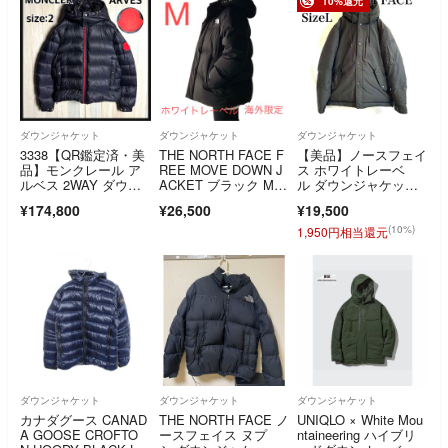
10%還元
ダウンジャケット
ダウンジャケット
ダウンジャケット
3338【QR鑑定済・美
THE NORTH FACE F
【美品】ノースフェイ
品】モンクレール ア
REE MOVE DOWN J
ス ホワイトレーベ
ルベス 2WAY ダウン
ACKET ブラック M
ル ダウンジャケッ
ジャケット
（WHITE LABEL）
ト ブラック 100 L
¥174,800
¥26,500
¥19,500
(10%)
1,950円相当還元
ダウンジャケット
ダウンジャケット
ダウンジャケット
カナダグース CANAD
THE NORTH FACE ノ
UNIQLO × White Mou
A GOOSE CROFTO
ースフェイス ヌプ
ntaineering ハイブリ