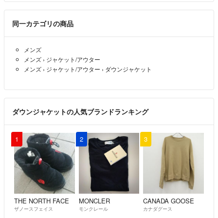
ょうか？
①オーバーサイズとして着用
同一カテゴリの商品
②ピッタリジャストサイズで着用
雰囲気をご教示頂けますと幸いです
メンズ
キングマン
- 2年弱前
メンズ
›
ジャケット/アウター
メンズ
›
ジャケット/アウター
›
ダウンジャケット
キングマン様
ご質問ありがとうございます。実物にシミはなく、写真の映りです。
今日は出先ですので、明日背面の写真をひとつ追加しますね。
ダウンジャケットの人気ブランドランキング
T.T.
- 2年弱前
出品者
1
2
3
コメント失礼致します。
背面は、左側に大きなシミがあるのでしょうか？
あるいは、写真の写りでそのように見えるのでしょうか。
キングマン
- 2年弱前
THE NORTH FACE
MONCLER
CANADA GOOSE
ザノースフェイス
モンクレール
カナダグース