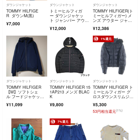
ダウンジャケット
ダウンジャケット
ダウンジャケット
TOMMY HILFIGE
トミーヒルフィガ
TOMMY HILFIGER(ト
R ダウンM(黒)
ー ダウンジャケッ
ミーヒルフィガー) メ
ト ジャンパー アウタ
ンズ アウター ジャケ
¥7,000
ー ダウンパーカー メ
ット
¥12,000
¥12,386
ンズ Mサイズ ネイビ
ー TOMMY HILFIGER
1%還元
ダウンジャケット
ダウンジャケット
ダウンジャケット
TOMMY HILFIGER
TOMMY HILFIGER 15
TOMMY HILFIGER ト
【M】ソフトシェ
1AP213 メンズ BLAC
ミーヒルフィガー グ
ル フードジャケッ
K
ロスダウンスリムジャ
ト ネイビー 中綿
ケット ブラック WW4
¥11,099
¥9,800
¥5,300
7354
(1%)
53円相当還元
7%還元