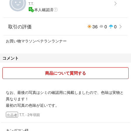
T.T.
本人確認済
取引の評価
36
0
0
お買い物マラソンベテランランナー
コメント
商品について質問する
なお、最後の写真はシミの確認用に掲載しましたので、色味は実物と
異なります！
最初の写真の色味が近いです。
T.T.
- 2年弱前
出品者
キングマン様