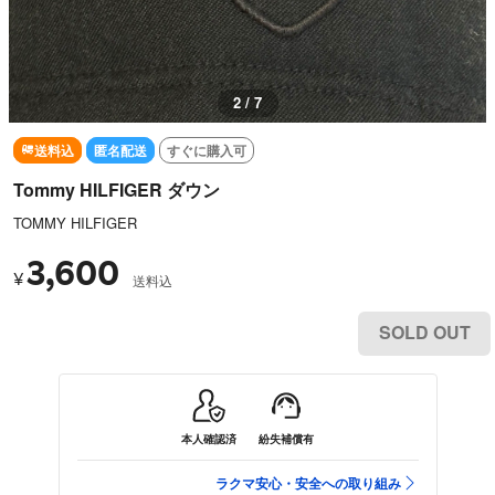
2 / 7
送料込
匿名配送
すぐに購入可
Tommy HILFIGER ダウン
TOMMY HILFIGER
3,600
¥
送料込
SOLD OUT
本人確認済
紛失補償有
ラクマ安心・安全への取り組み