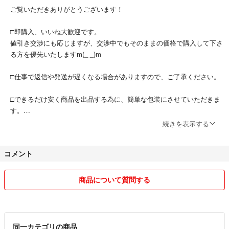
ご覧いただきありがとうございます！
□即購入、いいね大歓迎です。
値引き交渉にも応じますが、交渉中でもそのままの価格で購入して下さ
る方を優先いたしますm(_ _)m
□仕事で返信や発送が遅くなる場合がありますので、ご了承ください。
□できるだけ安く商品を出品する為に、簡単な包装にさせていただきま
す。
続きを表示する
□発送中の事故などのアクシデントは、いっさい責任を負えません。
コメント
□自宅に全身鏡がない為、残念ながら着画はお断りしています。
□商品すり替え防止のため、いかなる理由でも返品交換は受け付けませ
商品について質問する
ん。
□購入者様の間違いで購入した場合のキャンセルは受け付けません。
同一カテゴリの商品