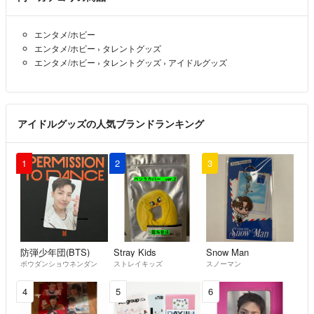
セット割いたしますので、ご検討ください🥰
エンタメ/ホビー
ラクマ初心者ですので、至らない所があると思いますが、丁寧な対応を
エンタメ/ホビー
›
タレントグッズ
させていただきますので、よろしくお願いします！
エンタメ/ホビー
›
タレントグッズ
›
アイドルグッズ
アイドルグッズの人気ブランドランキング
1
2
3
防弾少年団(BTS)
Stray Kids
Snow Man
ボウダンショウネンダン
ストレイキッズ
スノーマン
4
5
6