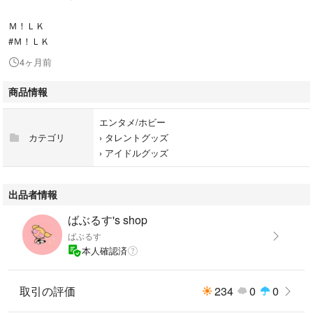
Ｍ！ＬＫ
#Ｍ！ＬＫ
4ヶ月前
商品情報
エンタメ/ホビー
カテゴリ
›
タレントグッズ
›
アイドルグッズ
出品者情報
ばぶるす's shop
ばぶるす
本人確認済
取引の評価
234
0
0