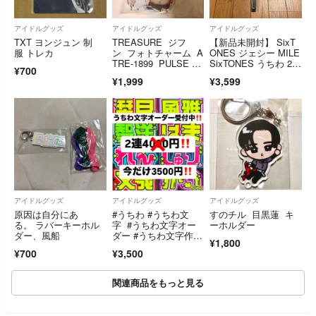
アイドルグッズ
アイドルグッズ
アイドルグッズ
TXT ヨンジュン 制
TREASURE ジフ
【新品未開封】 SixT
服 トレカ
ン フォトチャーム A
ONES ジェシー MILE
TRE-1899 PULSE O
SixTONES うちわ 20
¥700
N JIHOON トレジャ
26
¥1,999
¥3,599
ー フォトキー
アイドルグッズ
アイドルグッズ
アイドルグッズ
原因は自分にあ
#うちわ #うちわ文
すのチル 目黒蓮 キ
る。 ラバーキーホル
字 #うちわ文字オー
ーホルダー
ダー、風船
ダー #うちわ文字作
¥1,800
成 #うちわ屋さん #ハ
¥700
¥3,500
ンドメイド #団扇屋 #
応援グッズ
関連商品をもっと見る