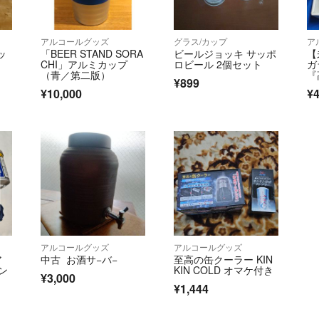
アルコールグッズ
グラス/カップ
ア
ッ
「BEER STAND SORA
ビールジョッキ サッポ
【
CHI」アルミカップ
ロビール 2個セット
ガ
（青／第二版）
『
¥899
¥10,000
¥4
アルコールグッズ
アルコールグッズ
ア
中古 お酒サ−バ−
至高の缶クーラー KIN
ン
KIN COLD オマケ付き
¥3,000
¥1,444