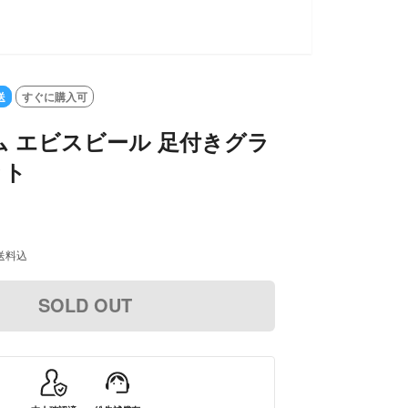
送
すぐに購入可
 エビスビール 足付きグラ
ット
送料込
SOLD OUT