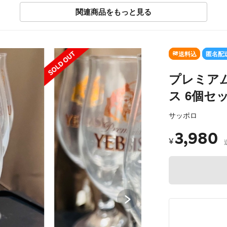
関連商品をもっと見る
SOLD OUT
送料込
匿名配
プレミアム
ス 6個セ
サッポロ
3,980
¥