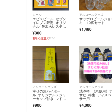
シール
アルコールグッズ
エビスビール セブン
サッポロビールジョ
イレブン限定 オリジ
キ 10客セット
ナル 矢沢あいステッ
¥1,480
カー 2枚セット
¥300
(1%)
3円相当還元
アルコールグッズ
アルコールグッズ
幸せの角ハイボー
洗浄樽 《未使用》
ル オリジナルメジャ
サヒ 樽生 ディスペ
ーカップ付き マドラ
サー用
ー
¥900
¥4,000