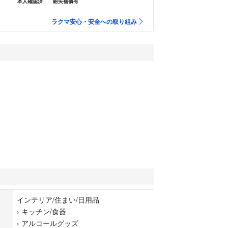
本人確認済
紛失補償有
ラクマ安心・安全への取り組み
インテリア/住まい/日用品
›
キッチン/食器
›
アルコールグッズ