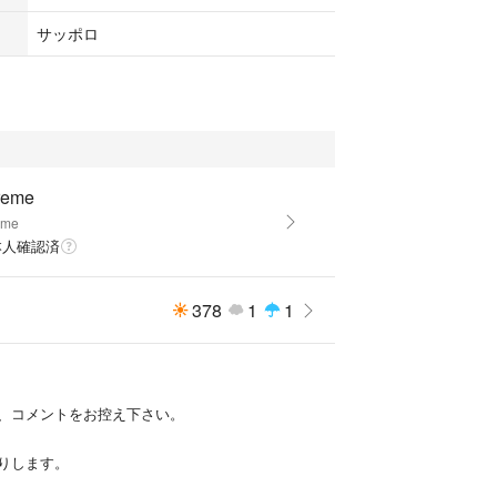
サッポロ
reme
eme
本人確認済
378
1
1
、コメントをお控え下さい。
りします。