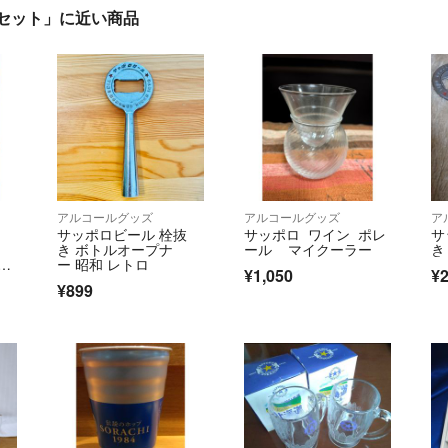
個セット」に近い商品
アルコールグッズ
アルコールグッズ
ア
サッポロビール 栓抜
サッポロ ワイン ポレ
サ
き ボトルオープナ
ール マイクーラー
き
和
ー 昭和 レトロ
¥1,050
¥2
ク
¥899