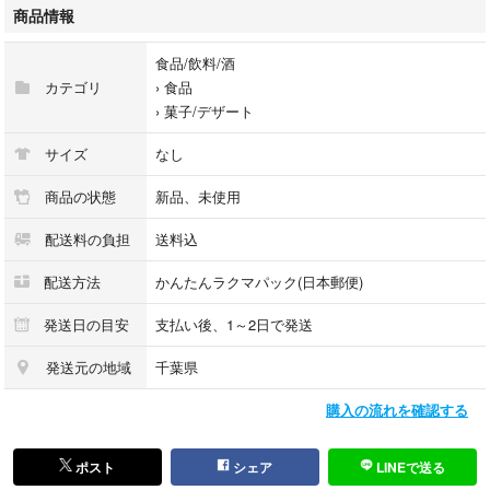
大人気
商品情報
网红辣棒
辣条
食品/飲料/酒
ラーティアオ
カテゴリ
›
食品
中国の駄菓子
›
菓子/デザート
SNSで話題
辛旨
サイズ
なし
激辛
やみつき
商品の状態
新品、未使用
ガチ中華
配送料の負担
送料込
菓子
配送方法
かんたんラクマパック(日本郵便)
発送日の目安
支払い後、1～2日で発送
発送元の地域
千葉県
購入の流れを確認する
ポスト
シェア
LINEで送る