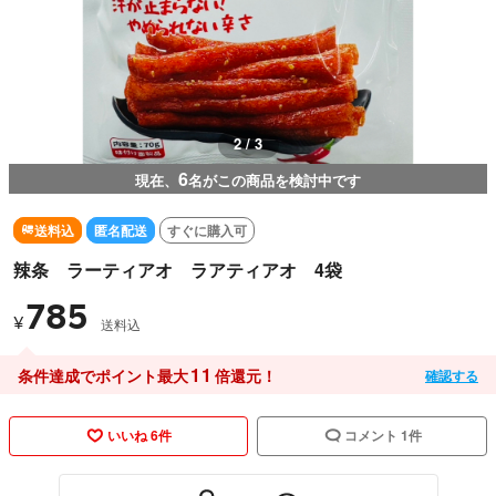
2 / 3
6
現在、
名がこの商品を検討中です
送料込
匿名配送
すぐに購入可
辣条 ラーティアオ ラアティアオ 4袋
785
¥
送料込
11
条件達成でポイント最大
倍還元！
確認する
いいね 6件
コメント 1件