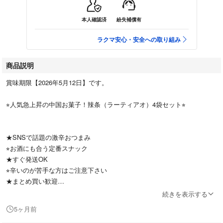
本人確認済
紛失補償有
ラクマ安心・安全への取り組み
商品説明
賞味期限【2026年5月12日】です。
⭐︎人気急上昇の中国お菓子！辣条（ラーティアオ）4袋セット⭐︎
★SNSで話題の激辛おつまみ
⭐︎お酒にも合う定番スナック
★すぐ発送OK
⭐︎辛いのが苦手な方はご注意下さい
★まとめ買い歓迎
続きを表示する
5ヶ月前
トレンド