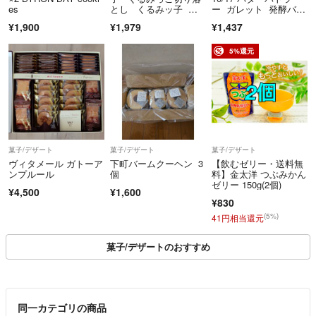
es
とし くるみッ子 鎌
ー ガレット 発酵バタ
倉紅谷 鎌倉の銘菓 大
ー ゲランド塩 ご購入
¥1,900
¥1,979
¥1,437
人気！
予定の方のいいね！お
待ちしてます
5%還元
菓子/デザート
菓子/デザート
菓子/デザート
ヴィタメール ガトーア
下町バームクーヘン 3
【飲むゼリー・送料無
ンプルール
個
料】金太洋 つぶみかん
ゼリー 150g(2個)
¥4,500
¥1,600
¥830
(5%)
41円相当還元
菓子/デザートのおすすめ
同一カテゴリの商品