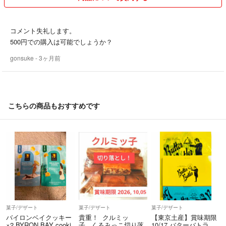
コメント失礼します。
500円での購入は可能でしょうか？
gonsuke
- 3ヶ月前
こちらの商品もおすすめです
菓子/デザート
菓子/デザート
菓子/デザート
バイロンベイクッキー
貴重！ クルミッ
【東京土産】賞味期限
×2 BYRON BAY cooki
子 くるみっこ切り落
10/17 バターバトラ