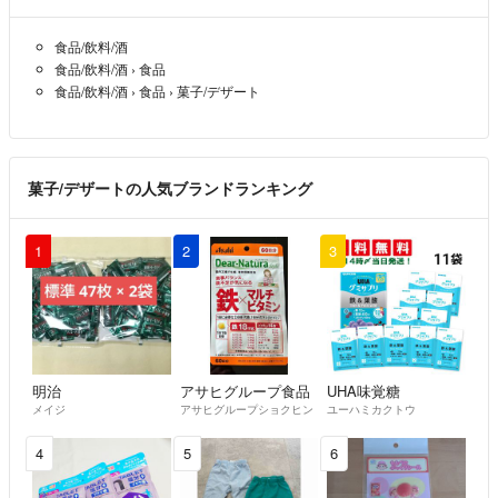
食品/飲料/酒
食品/飲料/酒
›
食品
食品/飲料/酒
›
食品
›
菓子/デザート
菓子/デザートの人気ブランドランキング
1
2
3
明治
アサヒグループ食品
UHA味覚糖
メイジ
アサヒグループショクヒン
ユーハミカクトウ
4
5
6