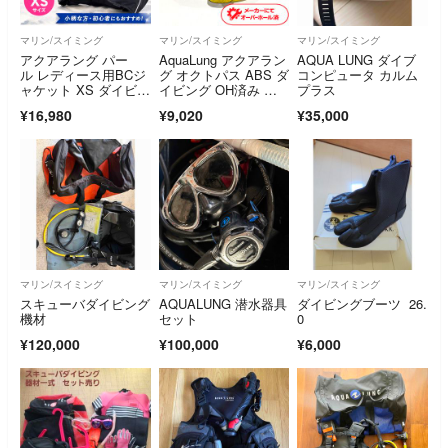
マリン/スイミング
マリン/スイミング
マリン/スイミング
アクアラング パー
AquaLung アクアラン
AQUA LUNG ダイブ
ル レディース用BCジ
グ オクトパス ABS ダ
コンピュータ カルム
ャケット XS ダイビン
イビング OH済み 中
プラス
グ用 浮力調整
古 36
¥16,980
¥9,020
¥35,000
マリン/スイミング
マリン/スイミング
マリン/スイミング
スキューバダイビング
AQUALUNG 潜水器具
ダイビングブーツ 26.
機材
セット
0
¥120,000
¥100,000
¥6,000