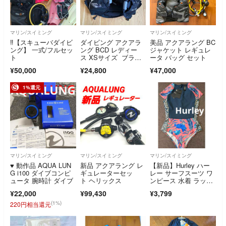
マリン/スイミング
マリン/スイミング
マリン/スイミング
‼【スキューバダイビ
ダイビング アクアラ
美品 アクアラング BC
ング】 一式/フルセッ
ング BCD レディー
ジャケット レギュレ
ト
ス XSサイズ ブラッ
ータ バッグ セット
ク/シルバー
¥50,000
¥24,800
¥47,000
1%還元
マリン/スイミング
マリン/スイミング
マリン/スイミング
♥️ 動作品 AQUA LUN
新品 アクアラング レ
【新品】Hurley ハー
G i100 ダイブコンピ
ギュレーターセッ
レー サーフスーツ ワ
ュータ 腕時計 ダイブ
ト ヘリックス
ンピース 水着 ラッシ
ュガード
¥22,000
¥99,430
¥3,799
(1%)
220円相当還元