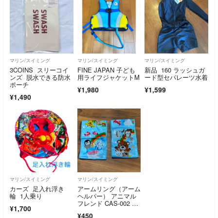
マリン/スイミング
マリン/スイミング
マリン/スイミング
3COINS スリーコイ
FINE JAPAN 子ども
新品 160 ラッシュガ
ンズ 脱水できる防水
用ライフジャケットM
ード型セパレーツ水着
ポーチ
¥1,980
¥1,599
¥1,490
マリン/スイミング
マリン/スイミング
カーズ 足入れ浮き
アームリング（アーム
輪 1人乗り
ヘルパー） アニマル
フレンド CAS-002 イ
¥1,700
ガラシ
¥450