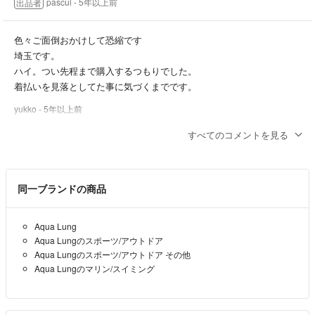
pascul
- 5年以上前
出品者
色々ご面倒おかけして恐縮です
埼玉です。
ハイ。つい先程まで購入するつもりでした。
着払いを見落としてた事に気づくまでです。
yukko
- 5年以上前
すべてのコメントを見る
ちなみに送り先は何県ですか？送料無料でしたらご購入いただけるの
でしょうか？
pascul
- 5年以上前
出品者
同一ブランドの商品
お世話になります。
Aqua Lung
今気づいたのですが、着払いだったのですね。
Aqua Lungのスポーツ/アウトドア
お待たせした上、大変申し訳ありませんが今回は購入を中止させて頂
Aqua Lungのスポーツ/アウトドア その他
きます。
Aqua Lungのマリン/スイミング
色々ご対応頂いたのに本当にすみません。
また別の機会があればぜひよろしくお願いします。