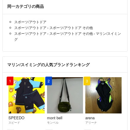
yukko
- 5年以上前
同一カテゴリの商品
ユッコ様、ご購入ご希望との事誠にありがとうございます。ご購入の
スポーツ/アウトドア
件、承知いたしました。お手続きよろしくお願いします。
スポーツ/アウトドア
›
スポーツ/アウトドア その他
スポーツ/アウトドア
›
スポーツ/アウトドア その他
›
マリン/スイミン
pascul
- 5年以上前
出品者
グ
申し訳ありません、コメントの方法を間違えてたみたいです。他の方
へのコメントでした。
購入希望者から値引き交渉をされていたので、その返信でした。紛ら
マリン/スイミングの人気ブランドランキング
わしくて申し訳ありません。
ご購入いただけると言うことで、ありがとうございます😊
1
2
3
pascul
- 5年以上前
出品者
購入したいのですが、良いですか？
いきなり購入しては失礼かと思いお返事をお待ちしてた次第です。
値下げ云々は、お尋ねしたかったわけでは無いので善処頂ければ幸い
SPEEDO
mont bell
arena
です。
スピード
モンベル
アリーナ
どうぞ宜しくお願いします。