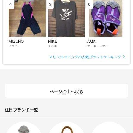
4
5
6
yukko
- 5年以上前
コメントありがとうございます。
値下げを何回もして、この値段になりましたので、これ以上のお値下
げは致しかねます。どうぞよろしくお願いします。
MIZUNO
NIKE
AQA
pascul
- 5年以上前
出品者
ミズノ
ナイキ
エーキューエー
マリン/スイミングの人気ブランドランキング
初めまして。購入を希望してる者です。
yukko
- 5年以上前
こんばんは。
ページの上へ戻る
購入希望ですが、お値下げいただくことは可能でしょうか。
mahoxx125
- 5年以上前
注目ブランド一覧
申し訳ありません、こちらはワンサイズのみの在庫になります。
pascul
- 6年弱前
出品者