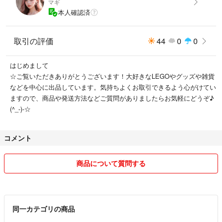
マギ
#ナイトキングダム
本人確認済
#騎士の王国
#世界の冒険シリーズ
#お城シリーズ
取引の評価
44
0
0
#南海の勇者シリーズ
#パイレーツ
はじめまして
#街シリーズ
☆ご覧いただきありがとうございます！大好きなLEGOやグッズや雑貨
#シティ
などを中心に出品しています。気持ちよくお取引できるよう心がけてい
#CITY
ますので、商品や発送方法などご質問がありましたらお気軽にどうぞ♪
#宇宙シリーズ
(^_-)-☆
#ウエスタンシリー ズ
#アクアノーツ
#レゴテクニック
コメント
#パラディサ
#ハリー・ポッター
商品について質問する
#スターウォーズ
#ニンジャゴー
#ネックスナイツ
#レゴフレンズ
同一カテゴリの商品
#ロイヤルキング城