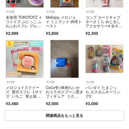
その他
その他
その他
未使用 TOKOTOYZ ト
Mellojoy メロジョ
コンプ カードキャプ
コトイズ ぷにっこ ふ
イ ミニランド 肉球ト
ターさくら めじるし
わふわスフレ ブルー
ースト
アクセサリー4 全６
ベリー パンケーキ ス
種 セット
¥2,999
¥3,800
¥2,300
クイーズ
その他
その他
その他
メロジョイスクイー
CoCo壱×映画ちいか
バンダイ たまごっ
ズ 贅沢スフレ Lサイ
わコラボスプーン置き
ち カスタムキーリン
ズ いちご 替え袋付
フィギュア うさ
グ2
【パウダー無】
ぎ 新品未使用
¥3,480
¥2,000
¥3,000
関連商品をもっと見る