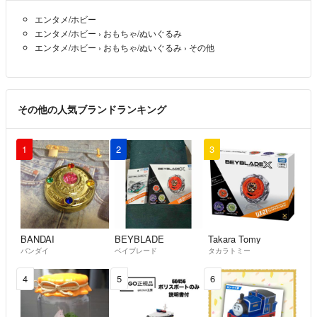
#ブラックナイト城
エンタメ/ホビー
#ブラックドラゴン城
エンタメ/ホビー
›
おもちゃ/ぬいぐるみ
#ブラックナイトシップ
エンタメ/ホビー
›
おもちゃ/ぬいぐるみ
›
その他
#ゆうれい城
#マジックドラゴン城
#マジックドラゴンマウンテン
#ウルフ盗賊団の隠れ家
その他の人気ブランドランキング
#エルクウッドの隠れ家
#森の人の砦
1
2
3
#王子様のお城
#王様の城
#モルシアの城
#オルランの砦
#ブラデックの暗黒の要塞
#国境の戦い
BANDAI
BEYBLADE
Takara Tomy
#ミストランドタワー
バンダイ
ベイブレード
タカラトミー
#ダークシャークⅡ世号
4
5
6
#ダークシャーク号
#シーフォーク号
#シーライオン号