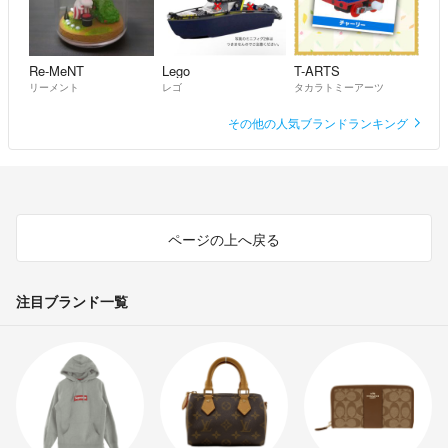
#シースター号
#ポートロイヤルの港
#オロンガ島
Re-MeNT
Lego
T-ARTS
#ロロア島
リーメント
レゴ
タカラトミーアーツ
#ブラックトロン
その他の人気ブランドランキング
#エムトロン
#スペースポリス
#アイスプラネット
#スパイラス
ページの上へ戻る
#ロジャー船長
#アイアンフック船長
#ゲイル副官
注目ブランド一覧
#ウッドハウス提督
#ロンゴロンゴ大王
#ロンゴ族
#ブラックナイト
#ドラゴンナイト