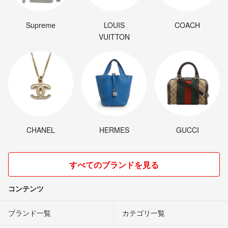
#ゴーストナイト
#ライオンナイト
#クルセイダー
Supreme
LOUIS
COACH
#ブラックファルコン
VUITTON
#ドラゴンマスター
#謎のゆうれい
#コウモリ男爵
#魔女ヒルダ
#ウルフ盗賊団
#森の人
#エルクウッド
#ダークフォレスト
CHANEL
HERMES
GUCCI
#鍛冶屋
#カフェコーナー
すべてのブランドを見る
#ブラックキャット
#スターデストロイヤー
コンテンツ
#デススター
#ライオン騎士の城
ブランド一覧
カテゴリ一覧