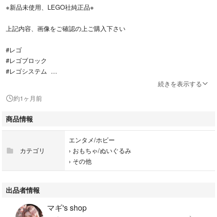
※新品未使用、LEGO社純正品※
上記内容、画像をご確認の上ご購入下さい
#レゴ
#レゴブロック
#レゴシステム
#レゴジャパン
続きを表示する
#レジェンド
約1ヶ月前
#LEGEND
#オールドレゴ
商品情報
#復刻版
#ミニフィグ
エンタメ/ホビー
#ミニフィギュア
カテゴリ
›
おもちゃ/ぬいぐるみ
#人形セット
›
その他
#廃盤品
#限定品
#レア
出品者情報
マギ's shop
#キャッスル