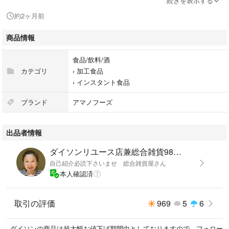
続きを表示する
※商品のポイント:
約2ヶ月前
* 圧倒的なボリューム：毎日1杯飲んでも3ヶ月以上楽しめる、大満足の10
0食セットです。
商品情報
* バラエティ豊かなラインナップ：定番の「なす」や「赤だし」をはじ
食品/飲料/酒
め、豚汁、野菜、里いも、長ねぎなど、多彩な具材が揃っています。
カテゴリ
›
加工食品
›
インスタント食品
* フリーズドライのこだわり：素材の旨みや食感をそのまま閉じ込めてい
るので、手軽に作りたての美味しさを味わえます。
ブランド
アマノフーズ
* 保存食・ストックにも最適：長期保存が可能なので、忙しい朝やランチ
出品者情報
のプラス一品、さらには備蓄用としても大変便利です。
ダイソンリユース店兼総合雑貨98SHOP
※商品情報
自己紹介必読下さいませ 総合雑貨屋さん
* 総数：100食
本人確認済
* 年分：2026年限定福袋
※本商品は食品であるため、お客様のご都合による返品・交換は一切お受
取引の評価
969
5
6
けいたしかねます。
ダイソンの商品は超大幅お値下げ期間中としておりますので、フォロー