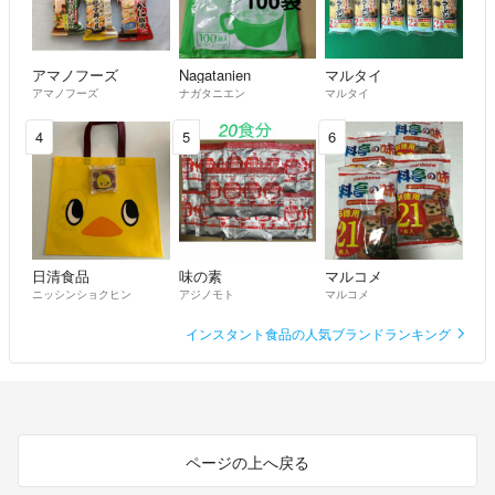
アマノフーズ
Nagatanien
マルタイ
アマノフーズ
ナガタニエン
マルタイ
4
5
6
日清食品
味の素
マルコメ
ニッシンショクヒン
アジノモト
マルコメ
インスタント食品の人気ブランドランキング
ページの上へ戻る