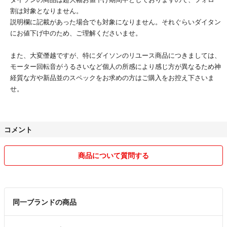
なお、離島及び中継料が掛かる地域にお住まいの方は、必ず事前にコメン
割は対象となりません。
ト欄にてお問い合わせ下さいませ
説明欄に記載があった場合でも対象になりません。それぐらいダイタン
にお値下げ中のため、ご理解くださいませ。
その他ご不明な点がございましたら、お気軽にコメント下さいませ。
また、大変僭越ですが、特にダイソンのリユース商品につきましては、
モーター回転音がうるさいなど個人の所感により感じ方が異なるため神
#アマノフーズ
経質な方や新品並のスペックをお求めの方はご購入をお控え下さいま
#フリーズドライ
せ。
#お味噌汁
#いつものおみそ汁
#福袋
#2026福袋
コメント
#100食
商品について質問する
同一ブランドの商品