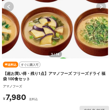
3 / 14
送料込
すぐに購入可
【超お買い得・残り1点】アマノフーズ フリーズドライ 福
袋 100食セット
アマノフーズ
7,980
¥
送料込