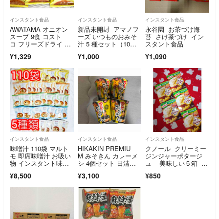
インスタント食品
インスタント食品
インスタント食品
AWATAMA オニオン
新品未開封 アマノフ
永谷園 お茶づけ海
スープ 9食 コスト
ーズ いつものおみそ
苔 さけ茶づけ イン
コ フリーズドライ ア
汁 5 種セット（10食
スタント食品
メタマ 国産
入）
¥1,329
¥1,000
¥1,090
インスタント食品
インスタント食品
インスタント食品
味噌汁 110袋 マルト
HIKAKIN PREMIU
クノール クリーミー
モ 即席味噌汁 お吸い
M みそきん カレーメ
ジンジャーポタージ
物 インスタント味噌
シ 4個セット 日清食
ュ 美味しい５箱 お
汁
品
🉐ですヨ‼️
¥8,500
¥3,100
¥850