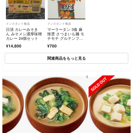
インスタント食品
インスタント食品
日清 カレーみそき
マーラータン 3食 麻
ん みそメシ濃厚味噌
辣燙 さつまいも麺 モ
カレー 24個セット
チモチ グルテンフリ
ー麺 麻辣湯
¥14,800
¥700
関連商品をもっと見る
SOLD OUT