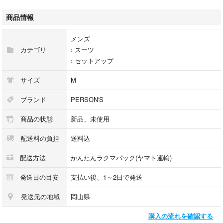
・改良された型紙設計
・快適な縫製仕様
商品情報
により，長時間でも疲れにくい軽やかな着用感に仕上げられています。
ジャケット裏地やパンツ膝裏には，通気性・吸汗性に優れた快適素材を使
メンズ
用。
カテゴリ
›
スーツ
さらに，スラックスには【シロセットエコ】形状記憶プリーツ加工が施さ
›
セットアップ
れており，プリーツラインが崩れにくく，美しいシルエットをキープして
くれます。
サイズ
M
春夏〜盛夏シーズンにおすすめの，高機能サマースーツです。
ブランド
PERSON'S
【ジャケット仕様】 2ボタン1掛け 背抜き仕立て センターベント 袖額縁
商品の状態
新品、未使用
仕立て
【スラックス仕様】 ノータック
配送料の負担
送料込
※裾は未仕立てです。ご希望の股下サイズ・仕上げ方法をご連絡いただけ
れば，無料で裾上げいたします。プロのリフォーム店にて仕立てますの
配送方法
かんたんラクマパック(ヤマト運輸)
で，安心してご利用ください。
発送日の目安
支払い後、1～2日で発送
■ 状態
発送元の地域
岡山県
新品未使用品です。
気になるにおいもなく，非喫煙・ペットなし環境で保管しておりますの
購入の流れを確認する
で，安心してご使用いただけます。