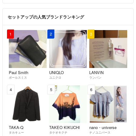
セットアップの人気ブランドランキング
1
2
3
Paul Smith
UNIQLO
LANVIN
ポールスミス
ユニクロ
ランバン
4
5
6
TAKA-Q
TAKEO KIKUCHI
nano・universe
タカキュー
タケオキクチ
ナノユニバース