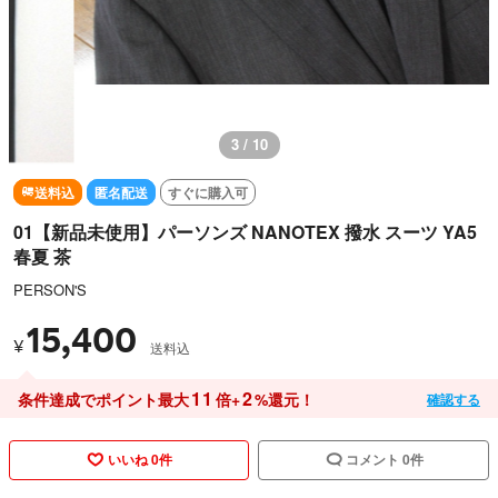
3 / 10
送料込
匿名配送
すぐに購入可
01【新品未使用】パーソンズ NANOTEX 撥水 スーツ YA5
春夏 茶
PERSON'S
15,400
¥
送料込
11
2
条件達成でポイント最大
倍+
%還元！
確認する
いいね 0件
コメント 0件