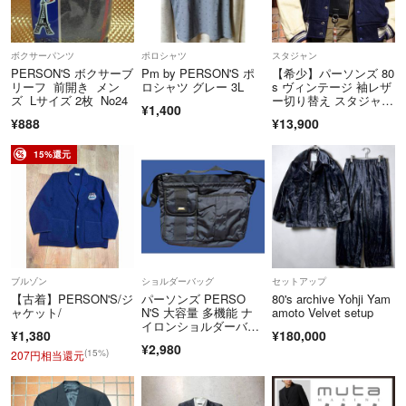
ボクサーパンツ
ポロシャツ
スタジャン
PERSON'S ボクサーブ
Pm by PERSON'S ポ
【希少】パーソンズ 80
リーフ 前開き メン
ロシャツ グレー 3L
s ヴィンテージ 袖レザ
ズ Lサイズ 2枚 No24
ー切り替え スタジャ
¥1,400
ン
¥888
¥13,900
15%還元
ブルゾン
ショルダーバッグ
セットアップ
【古着】PERSON'S/ジ
パーソンズ PERSO
80's archive Yohji Yam
ャケット/
N'S 大容量 多機能 ナ
amoto Velvet setup
イロンショルダーバッ
¥1,380
¥180,000
グ 黒
¥2,980
(15%)
207円相当還元