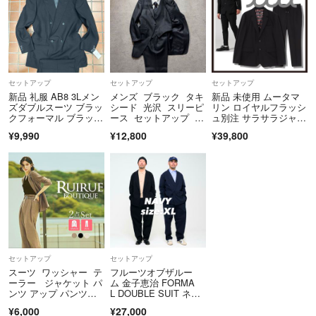
セットアップ
セットアップ
セットアップ
新品 礼服 AB8 3Lメン
メンズ ブラック タキ
新品 未使用 ムータマ
ズダブルスーツ ブラッ
シード 光沢 スリーピ
リン ロイヤルフラッシ
クフォーマル ブラック
ース セットアップ ス
ュ別注 サラサラジャケ
スーツ 喪服 冠婚葬
ーツ イベント
ット パンツ セットア
¥9,990
¥12,800
¥39,800
祭 定価4.2万
ップ ブラックL【mut
a MARINE】
セットアップ
セットアップ
スーツ ワッシャー テ
フルーツオブザルー
ーラー ジャケット パ
ム 金子恵治 FORMA
ンツ アップ パンツス
L DOUBLE SUIT ネイ
ーツ ベルト
ビー
¥6,000
¥27,000