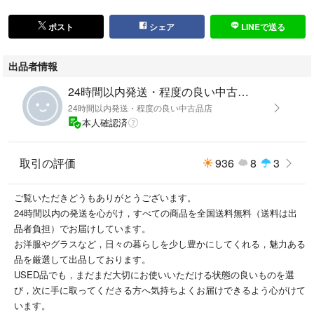
■ サイズ：YA5（細身M相当）
ポスト
シェア
LINEで送る
【ジャケット実寸】 肩幅42cm 身幅48cm ウエスト身幅43.5cm 着丈71c
m 袖丈62cm
出品者情報
【スラックス実寸】 ウエスト77cm わたり30cm 裾幅17.5cm 股上24c
m 股下91cm
24時間以内発送・程度の良い中古品店
※ウエストは約4.5cm程度伸ばせる余地があります。
24時間以内発送・程度の良い中古品店
本人確認済
■ 素材
（素材タグ記載内容をご確認ください）
取引の評価
936
8
3
ストレッチ性があり，軽量かつ通気性に優れた春夏向け素材です。
■ 発送・その他
ご覧いただきどうもありがとうございます。
全国送料無料（出品者負担）です。
24時間以内の発送を心がけ，すべての商品を全国送料無料（送料は出
返品は可能ですが，購入者様都合による返品は送料のご負担をお願いいた
品者負担）でお届けしています。
します。がございますので，ご購入前にご確認いただけますと幸いです。
お洋服やグラスなど，日々の暮らしを少し豊かにしてくれる，魅力ある
tqe
品を厳選して出品しております。
USED品でも，まだまだ大切にお使いいただける状態の良いものを選
び，次に手に取ってくださる方へ気持ちよくお届けできるよう心がけて
います。