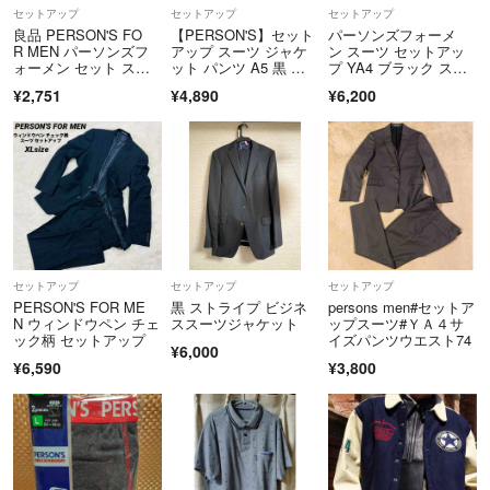
セットアップ
セットアップ
セットアップ
良品 PERSON'S FO
【PERSON'S】セット
パーソンズフォーメ
R MEN パーソンズフ
アップ スーツ ジャケ
ン スーツ セットアッ
ォーメン セット スー
ット パンツ A5 黒 背
プ YA4 ブラック スト
ツ テーラードジャケッ
抜き
ライプ
¥2,751
¥4,890
¥6,200
ト スラックス テーパ
ード パンツ A5 紺 ネ
イビー メンズ 古着 中
古 USED
セットアップ
セットアップ
セットアップ
PERSON'S FOR ME
黒 ストライプ ビジネ
persons men#セットア
N ウィンドウペン チェ
ススーツジャケット
ップスーツ#ＹＡ４サ
ック柄 セットアップ
イズパンツウエスト74
¥6,000
¥6,590
¥3,800