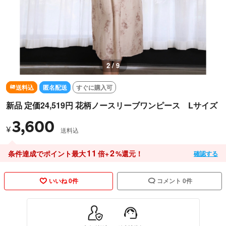
2 / 9
送料込
匿名配送
すぐに購入可
新品 定価24,519円 花柄ノースリーブワンピース Lサイズ
3,600
¥
送料込
11
2
条件達成でポイント最大
倍+
%還元！
確認する
いいね 0件
コメント 0件