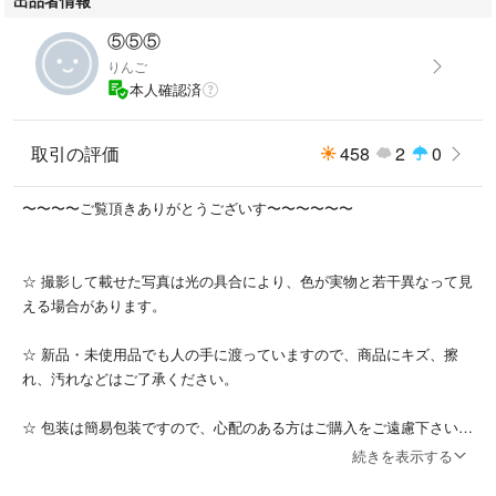
※画面上と実物では多少色具合が異なって見える場合もございます。
⑤⑤⑤
大きいサイズ レディース ワンピース リゾートフラワーコットンワンピー
りんご
ス 花柄 総柄 Uネック Aライン Ｉライン ノースリーブ ロング 袖なし 綿10
本人確認済
0％ マタニティウェア ゆったり 体型カバー 夏新作 夏服 春服 秋服 20代 3
0代 40代 50代 60代 女子会 定番 人気 流行 トレンド 流行り 華奢見せ 細見
せ 着やせ 大人 ぽっちゃり ふくよか 白 韓国 韓国ファッション 韓国フェ
取引の評価
458
2
0
ミニン レディース ドレス 花柄 ロングワンピース ノースリーブ 気品ある
華やぎ 重なるシアーボタニカルワンピース 花柄 軽い 涼しい 裏地付き ノ
〜〜〜〜ご覧頂きありがとうございす〜〜〜〜〜〜
ースリーブ ロング丈 高身長 Aライン お出掛け 上品
☆ 撮影して載せた写真は光の具合により、色が実物と若干異なって見
える場合があります。
☆ 新品・未使用品でも人の手に渡っていますので、商品にキズ、擦
れ、汚れなどはご了承ください。
☆ 包装は簡易包装ですので、心配のある方はご購入をご遠慮下さい。
続きを表示する
☆ 発送までは、お時間を頂く場合もございます。