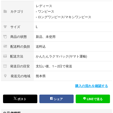
表地：指定外繊維（テンセル） 85% ナイロン15%
レディース
裏地：ポリエステル 100%
カテゴリ
›
ワンピース
›
ロングワンピース/マキシワンピース
【カラー】
サイズ
L
ブラウン系
商品の状態
新品、未使用
通常価格 ¥(税込)
配送料の負担
送料込
配送方法
かんたんラクマパック(ヤマト運輸)
※ 新品未使用品ですが自宅保管の為、完璧を求める方はご購入をお控え下
発送日の目安
支払い後、1～2日で発送
さい。
発送元の地域
熊本県
※不明な点は必ずご質問いただきご納得の上でのご購入をお願いいたしま
購入の流れを確認する
す。
※他のサイトでも出品していますので在庫確認の為ご購入前にコメントお
ポスト
シェア
LINEで送る
願いします。
出品者情報