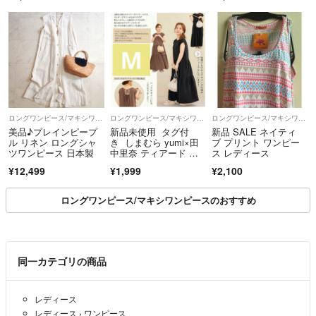
ディース
ロングワンピース/マキシワンピース
ロングワンピース/マキシワンピース
ロングワンピース/マキシワンピース
美品♪プレインピープ
新品未使用 タグ付
新品 SALE ネイティ
ル リネン ロングシャ
き しまむら yumi×田
ブ プリント ワンピー
ツワンピース 日本製
中里奈 ティアード ロ
ス レディース
ングワンピース
¥12,499
¥1,999
¥2,100
ロングワンピース/マキシワンピースのおすすめ
同一カテゴリの商品
レディース
レディース
›
ワンピース