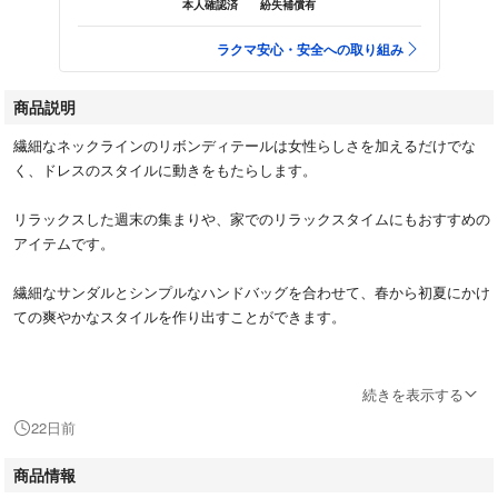
本人確認済
紛失補償有
ラクマ安心・安全への取り組み
商品説明
繊細なネックラインのリボンディテールは女性らしさを加えるだけでな
く、ドレスのスタイルに動きをもたらします。
リラックスした週末の集まりや、家でのリラックスタイムにもおすすめの
アイテムです。
繊細なサンダルとシンプルなハンドバッグを合わせて、春から初夏にかけ
ての爽やかなスタイルを作り出すことができます。
【サイズ】L
続きを表示する
身幅：55.5cm
22日前
着丈：127.5cm
商品情報
【素材】