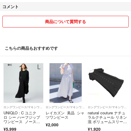
コメント
☆➖➖➖➖➖➖➖➖➖➖➖➖➖☆
仕事をしてていますので、すぐにお返事できないことがありますが、出
来るだけ迅速かつ誠実に対応できるよう頑張ります。
商品について質問する
全てご理解、ご納得頂いた上でのご購入
よろしくお願い致します。
こちらの商品もおすすめです
喫煙者無し
ペット有(猫)
⑤m(._.)m⑤
ロングワンピース/マキシワンピース
ロングワンピース/マキシワンピース
ロングワンピース/マキシワンピース
UNIQLO : C ユニク
レイカズン 美品 シャ
natural couture ナチュ
ロ シー ハーフジップ
ツワンピース
ラルクチュール リネン
ワンピース ノースリ
混 ボリュームスリー
¥2,000
ーブ ロング丈 ブラッ
ブ ロング シャツ ワン
¥5,999
¥1,920
ク Lサイズ
ピース sizeF/黒 ■◆ レ