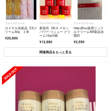
フェイスクリーム
フェイスクリーム
フェイスクリーム
ロイヤル化粧品 EXク
新発売 SK-II スキン
HakuBino薬用リンク
リーム50g ２本
パワー リニュー クリ
ルクリームNR新品未
ーム15gx5個
開封
¥20,800
¥12,880
¥2,550
関連商品をもっと見る
SOLD OUT