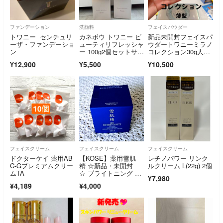
ファンデーション
洗顔料
フェイスパウダー
トワニー センチュリ
カネボウ トワニー ビ
新品未開封フェイスパ
ーザ・ファンデーショ
ューティリフレッシャ
ウダートワニーミラノ
ン
ー 100g2個セットサン
コレクション30g人気
プル付き
完売品限定カネボウ
¥12,900
¥5,500
¥10,500
フェイスクリーム
フェイスクリーム
フェイスクリーム
ドクターケイ 薬用AB
【KOSE】薬用雪肌
レチノパワー リンク
C-Gプレミアムクリー
精 ☆新品・未開封
ルクリーム L(22g) 2個
ムTA
☆ ブライトニング マ
¥7,980
ルチ ジェル・ ジェル
¥4,189
¥4,000
クリーム 80g