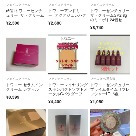
フェイスクリーム
フェイスクリーム
フェイスクリーム
(6個)トワニーセンチ
トワニーアンドミ
トワニーセンチュリー
ュリー ザ・クリーム
ー アクアジュレハグ
ザ・クリームSP2.8g
のミニボト24個セッ
¥2,300
¥2,680
ト
¥8,740
フェイスクリーム
ファンデーション
ブースター/導入液
トワニー セラムイン
トワニーレイヤリング
トワニ－センチュリー
クリーム レフィル
スキンパクトソフトオ
プライムタイムリフレ
ークルCパウダーファ
ッシャーLT 5点
¥8,399
ンデーション
¥4,400
¥1,050