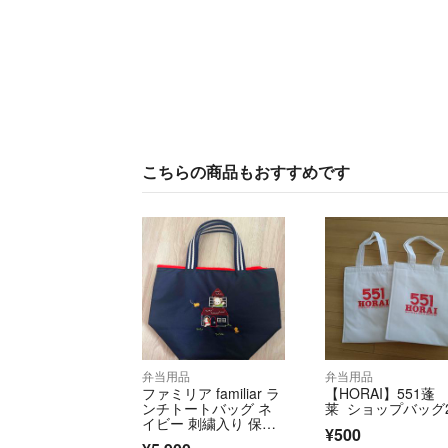
こちらの商品もおすすめです
弁当用品
弁当用品
ファミリア familiar ラ
【HORAI】551蓬
ンチトートバッグ ネ
莱 ショップバッグ
イビー 刺繍入り 保冷
¥500
バッグ