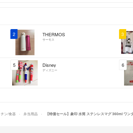
2
3
THERMOS
サーモス
5
Disney
6
ディズニー
チン/食器
弁当用品
【特価セール】象印 水筒 ステンレスマグ 360ml ワ