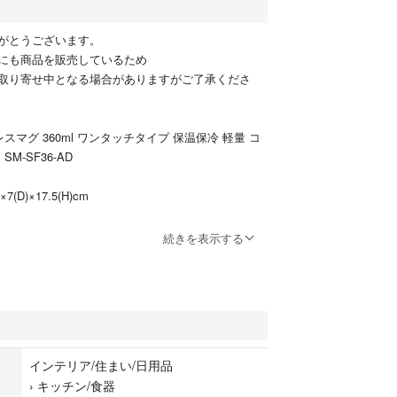
がとうございます。
にも商品を販売しているため
取り寄せ中となる場合がありますがご了承くださ
スマグ 360ml ワンタッチタイプ 保温保冷 軽量 コ
M-SF36-AD
7(D)×17.5(H)cm
続きを表示する
、コンパクト
間後でも67℃以上/4℃の冷水が6時間後でも9℃以下
だから茶しぶやコーヒーの色、ニオイが残りにくい
ん! 軽量&コンパクトで片手でラクラク操作!
インテリア/住まい/日用品
1825
›
キッチン/食器