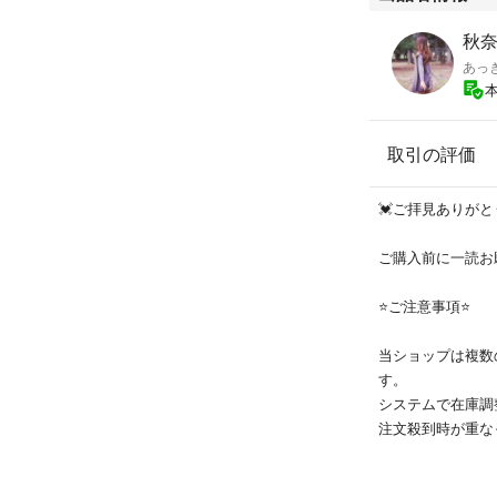
秋奈
あっ
取引の評価
💓ご拝見ありがと
ご購入前に一読お願
⭐ご注意事項⭐
当ショップは複数
す。
システムで在庫調
注文殺到時が重な
す。