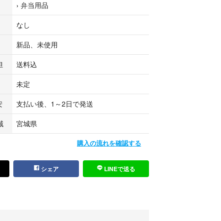
›
弁当用品
き誠にありがとうございました。
、ご購入いただけましたら幸いです。
なし
ございましたらお気軽にメッセージからお問い合わ
新品、未使用
担
送料込
未定
安
支払い後、1～2日で発送
域
宮城県
購入の流れを確認する
シェア
LINEで送る