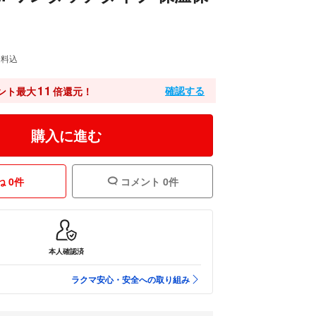
送料込
11
確認する
ント最大
倍還元！
購入に進む
 0件
コメント 0件
本人確認済
ラクマ安心・安全への取り組み