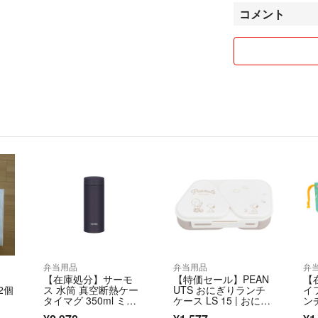
その場合は在庫数
コメント
なる場合がござい
あらかじめご了承
この場合は、ご購
で、何卒よろしく
ギリギリ価格で出
【配送について】
3日以内で配送致
全国送料無料です
再配達依頼が多い
だきますのでよろ
弁当用品
弁当用品
弁
【梱包について】
【在庫処分】サーモ
【特価セール】PEAN
【
より低価格でお取
2個
ス 水筒 真空断熱ケー
UTS おにぎりランチ
イ
保管時や輸送時、
タイマグ 350ml ミッ
ケース LS 15 | おにぎ
ン
ドナイトブラッ
りケー
当
ます。