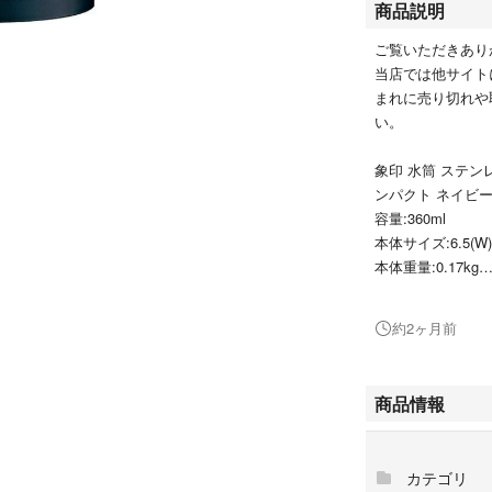
商品説明
ご覧いただきあり
当店では他サイト
まれに売り切れや
い。
象印 水筒 ステンレ
ンパクト ネイビー S
容量:360ml
本体サイズ:6.5(W)×
本体重量:0.17kg
原産国:タイ
象印内で最も軽量
約2ヶ月前
95℃の熱湯が6時
内面フッ素コート
商品情報
真空断熱まほうび
0357B08TM5416J
カテゴリ