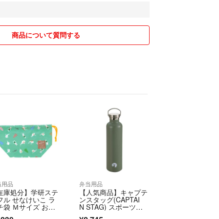
更新が間に合わず、ご注文いただいた商品が欠品と
ます。
いただいた上でご購入をお願いいたします。
商品について質問する
入手順の処理をキャンセルとさせていただきますの
お願いいたします。
品していますのでお値下げ交渉はご遠慮ください！
します。
、
ため配達時ご不在の場合は玄関に置配をさせていた
しくお願い致します。
当用品
弁当用品
在庫処分】学研ステ
【人気商品】キャプテ
引できるよう簡易包装でのお届けとなります。
フル せなけいこ ラ
ンスタッグ(CAPTAI
ダンボールの破損や多少の汚れがある場合もござい
チ袋 Ｍサイズ お弁
N STAG) スポーツボ
袋 めがねうさ
トル 水筒