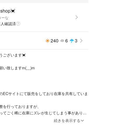
shop💓
きーな
本人確認済
240
6
3
うございます💓
い致しますm(__)m
のECサイトにて販売をしており在庫を共有していま
整を行っておりますが、
ってごく稀に在庫にズレが生じてしまう事がありま
続きを表示する