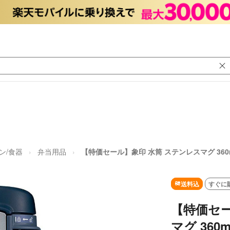
ン/食器
弁当用品
【特価セール】象印 水筒 ステンレスマグ 360
送料込
すぐに
【特価セー
マグ 36