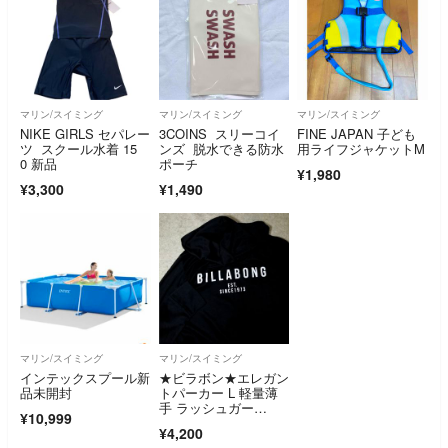
マリン/スイミング
マリン/スイミング
マリン/スイミング
NIKE GIRLS セパレー
3COINS スリーコイ
FINE JAPAN 子ども
ツ スクール水着 15
ンズ 脱水できる防水
用ライフジャケットM
0 新品
ポーチ
¥1,980
¥3,300
¥1,490
マリン/スイミング
マリン/スイミング
インテックスプール新
★ビラボン★エレガン
品未開封
トパーカー L 軽量薄
手 ラッシュガー
¥10,999
ド 黒 日焼け対策 BILL
¥4,200
ABONG ブラック 羽