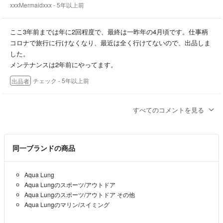
xxxMermaidxxx
- 5年以上前
ここ3年前までは年に2回程度で、最終は一昨年の4月頃です。仕事柄
コロナで旅行に行けなくなり、最近は全く行けてないので、出品しま
した。
メンテナンスは2年前にやってます。
チェック
- 5年以上前
出品者
初めまして、いつ頃まで使用されていた物ですか？
すべてのコメントを見る
xxxMermaidxxx
- 5年以上前
同一ブランドの商品
値下げも値段によりますが考えれます。
チェック
- 5年以上前
出品者
Aqua Lung
Aqua Lungのスポーツ/アウトドア
すみませんほんと申し訳ないのですが値下げとかって考えてますか？
Aqua Lungのスポーツ/アウトドア その他
Aqua Lungのマリン/スイミング
貧乏クソニート
- 5年以上前