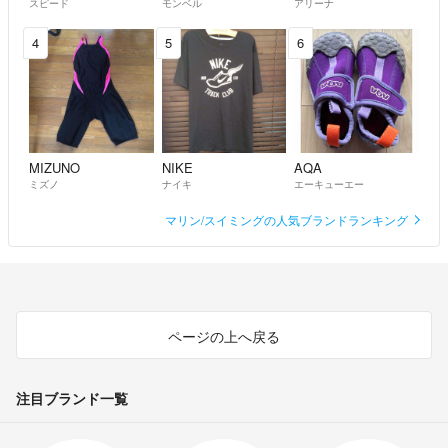
スピード
モンベル
アリーナ
4
5
6
MIZUNO
NIKE
AQA
ミズノ
ナイキ
エーキューエー
マリン/スイミングの人気ブランドランキング
ページの上へ戻る
注目ブランド一覧