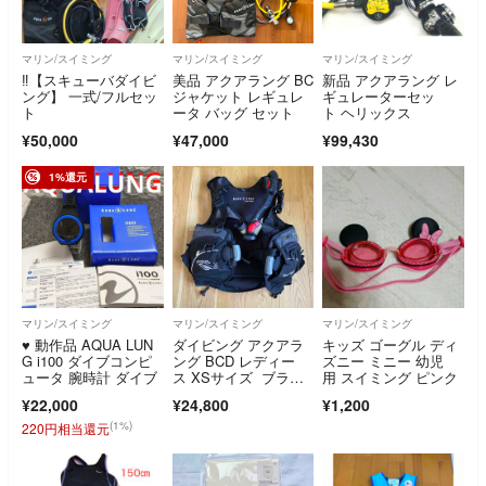
マリン/スイミング
マリン/スイミング
マリン/スイミング
‼【スキューバダイビ
美品 アクアラング BC
新品 アクアラング レ
ング】 一式/フルセッ
ジャケット レギュレ
ギュレーターセッ
ト
ータ バッグ セット
ト ヘリックス
¥50,000
¥47,000
¥99,430
1%還元
マリン/スイミング
マリン/スイミング
マリン/スイミング
♥️ 動作品 AQUA LUN
ダイビング アクアラ
キッズ ゴーグル ディ
G i100 ダイブコンピ
ング BCD レディー
ズニー ミニー 幼児
ュータ 腕時計 ダイブ
ス XSサイズ ブラッ
用 スイミング ピンク
ク/シルバー
¥22,000
¥24,800
¥1,200
(1%)
220円相当還元