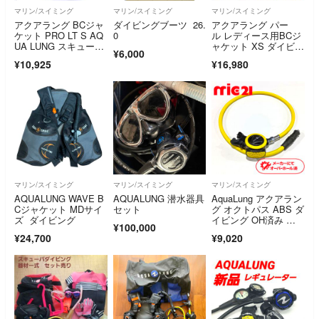
マリン/スイミング
マリン/スイミング
マリン/スイミング
アクアラング BCジャ
ダイビングブーツ 26.
アクアラング パー
ケット PRO LT S AQ
0
ル レディース用BCジ
UA LUNG スキューバ
ャケット XS ダイビン
¥6,000
ダイビング
グ用 浮力調整
¥10,925
¥16,980
マリン/スイミング
マリン/スイミング
マリン/スイミング
AQUALUNG WAVE B
AQUALUNG 潜水器具
AquaLung アクアラン
Cジャケット MDサイ
セット
グ オクトパス ABS ダ
ズ ダイビング
イビング OH済み 中
¥100,000
古 36
¥24,700
¥9,020