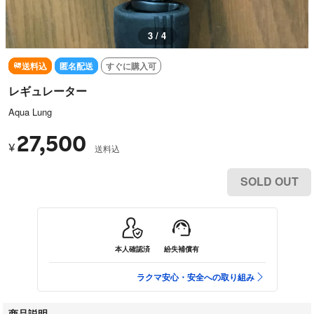
3 / 4
送料込
匿名配送
すぐに購入可
レギュレーター
Aqua Lung
27,500
¥
送料込
SOLD OUT
本人確認済
紛失補償有
ラクマ安心・安全への取り組み
商品説明