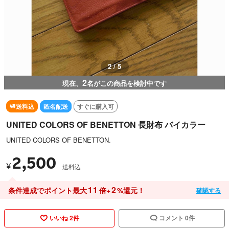
2 / 5
2
現在、
名がこの商品を検討中です
送料込
匿名配送
すぐに購入可
UNITED COLORS OF BENETTON 長財布 バイカラー
UNITED COLORS OF BENETTON.
2,500
¥
送料込
11
2
条件達成でポイント最大
倍+
%還元！
確認する
いいね 2件
コメント 0件