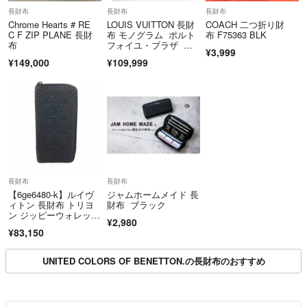
長財布
長財布
長財布
Chrome Hearts # RE
LOUIS VUITTON 長財
COACH 二つ折り財
C F ZIP PLANE 長財
布 モノグラム ポルト
布 F75363 BLK
布
フォイユ・ブラザ ブ
¥3,999
ラック
¥149,000
¥109,999
長財布
長財布
【6ge6480-k】ルイヴ
ジャムホームメイド 長
ィトン 長財布 トリヨ
財布 ブラック
ン ジッピーウォレット
¥2,980
ヴェルティカル M6904
¥83,150
7 ノワール【中古】メ
ンズ
UNITED COLORS OF BENETTON.の長財布のおすすめ