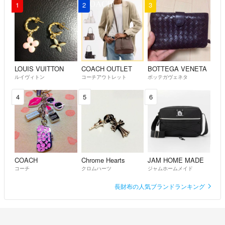
1
2
3
LOUIS VUITTON
COACH OUTLET
BOTTEGA VENETA
ルイヴィトン
コーチアウトレット
ボッテガヴェネタ
4
5
6
COACH
Chrome Hearts
JAM HOME MADE
コーチ
クロムハーツ
ジャムホームメイド
長財布の人気ブランドランキング