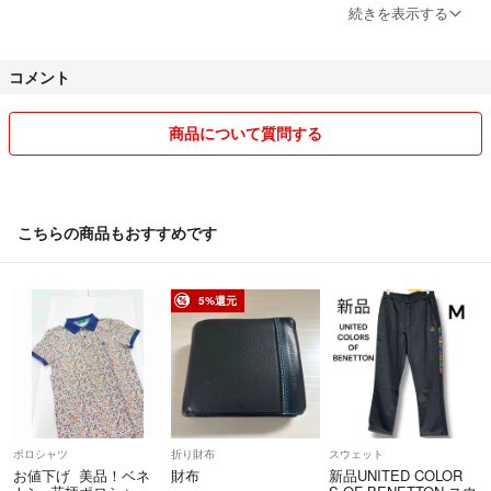
＊フォローして下さり、フォローしたとコメントでお知らせ頂けました
続きを表示する
ら、¥100お値引きいたします！
コメント
発送日について、出張や旅行をしている場合に発送が大幅に遅れる場合
がございますので、発送日が気になる方は、購入前にコメント頂きます
ようお願い申し上げます。
商品について質問する
細かいことを気にされる方は、ご遠慮下さい。
また、他のサイトでも出品している為、他で購入があった際は削除させ
こちらの商品もおすすめです
て頂いております。
ご理解の程、よろしくお願いいたします。
5%還元
ポロシャツ
折り財布
スウェット
お値下げ 美品！ベネ
財布
新品UNITED COLOR