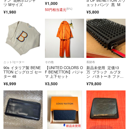
トン 花柄ポロシャ
S OF BENETTON スウ
¥1,000
ツ Mサイズ
ェットパンツ 黒 M
(5%)
50円相当還元
¥1,980
¥5,800
ニット/セーター
その他
長財布
90s イタリア製 BENE
【UNITED COLORS O
新品未使用 定価13
TTON ビッグロゴ セー
F BENETTON】パジャ
万 ブラック ルブタ
ター 48
マ 上下セット
ン パネトーネ ファス
ナー 長財布
¥6,999
¥3,500
¥79,800