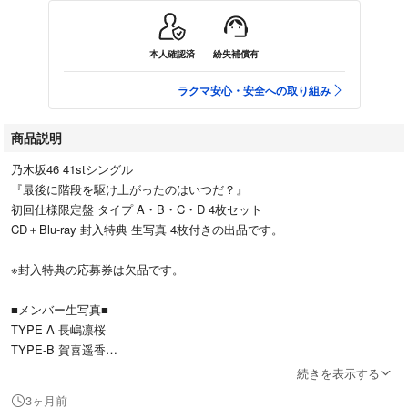
本人確認済
紛失補償有
ラクマ安心・安全への取り組み
商品説明
乃木坂46 41stシングル
『最後に階段を駆け上がったのはいつだ？』
初回仕様限定盤 タイプ A・B・C・D 4枚セット
CD＋Blu-ray 封入特典 生写真 4枚付きの出品です。
※封入特典の応募券は欠品です。
■メンバー生写真■
TYPE-A 長嶋凛桜
TYPE-B 賀喜遥香
TYPE-C 大越ひなの
続きを表示する
TYPE-D 大越ひなの
3ヶ月前