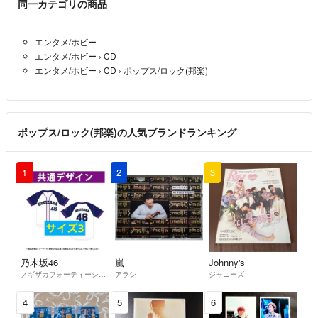
同一カテゴリの商品
エンタメ/ホビー
エンタメ/ホビー
›
CD
エンタメ/ホビー
›
CD
›
ポップス/ロック(邦楽)
ポップス/ロック(邦楽)の人気ブランドランキング
1
2
3
乃木坂46
嵐
Johnny's
ノギザカフォーティーシックス
アラシ
ジャニーズ
4
5
6