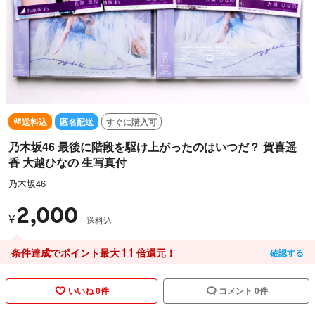
送料込
匿名配送
すぐに購入可
乃木坂46 最後に階段を駆け上がったのはいつだ？ 賀喜遥
香 大越ひなの 生写真付
乃木坂46
2,000
¥
送料込
11
条件達成でポイント最大
倍還元！
確認する
いいね 0件
コメント 0件