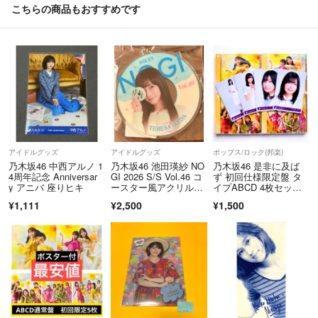
こちらの商品もおすすめです
アイドルグッズ
アイドルグッズ
ポップス/ロック(邦楽)
乃木坂46 中西アルノ 1
乃木坂46 池田瑛紗 NO
乃木坂46 是非に及ば
4周年記念 Anniversar
GI 2026 S/S Vol.46 コ
ず 初回仕様限定盤 タ
y アニバ 座りヒキ
ースター風アクリルキ
イプABCD 4枚セッ
ーホルダー
ト 封入特典 生写真付
¥1,111
¥2,500
¥1,500
き 五百城茉央 コン
プ 4種セット