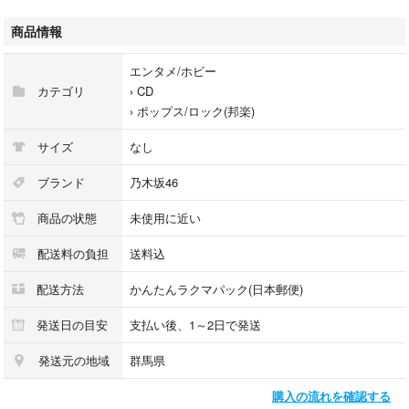
帯あり・シュリンクありの状態です。
商品情報
応募券以外の封入されていた特典は全てお付けします。
エンタメ/ホビー
ディスクは1度だけの再生なので美品かと思いますが、開封品ですので状
カテゴリ
›
CD
態に神経質な方はご遠慮下さい。CDケースは割れやすいのでプチプチを2
›
ポップス/ロック(邦楽)
重巻き梱包して発送しています。
サイズ
なし
■配送方法■
日本郵便 ゆうパケット（匿名配送）で発送いたします。
ブランド
乃木坂46
商品の状態
未使用に近い
#乃木坂46
#最後に階段を駆け上がったのはいつだ？
配送料の負担
送料込
#生写真
#長嶋凛桜
配送方法
かんたんラクマパック(日本郵便)
#賀喜遥香
#大越ひなの
発送日の目安
支払い後、1～2日で発送
発送元の地域
群馬県
5.03-4
購入の流れを確認する