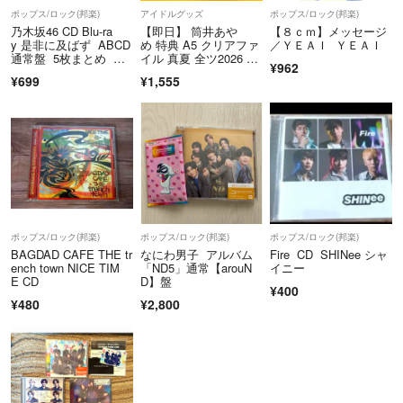
ポップス/ロック(邦楽)
アイドルグッズ
ポップス/ロック(邦楽)
乃木坂46 CD Blu-ra
【即日】 筒井あや
【８ｃｍ】メッセージ
y 是非に及ばず ABCD
め 特典 A5 クリアファ
／ＹＥＡＩ ＹＥＡＩ
通常盤 5枚まとめ 初
イル 真夏 全ツ2026 乃
¥962
回 ポスター付き 特典
木坂46
¥699
¥1,555
付き 井上和 筒井あや
め
ポップス/ロック(邦楽)
ポップス/ロック(邦楽)
ポップス/ロック(邦楽)
BAGDAD CAFE THE tr
なにわ男子 アルバム
Fire CD SHINee シャ
ench town NICE TIM
「ND5」通常【arouN
イニー
E CD
D】盤
¥400
¥480
¥2,800