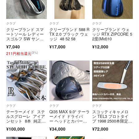
クラブ
クラブ
クラブ
クリーブランド スマ
クリーブランド 588 R
クリーブランド ウェ
ートソール レディー
TX 2.0 ブラック ウェ
ッジ RTX ZIPCORE 5
スゴルフ SW サンド
ッジ 48 52 58
2度(Mid)10
ウェッジ 右利き用 Cl
¥7,040
¥17,000
¥12,000
eveland SMART SOL
E
(3%)
211円相当還元
クラブ
クラブ
クラブ
テーラーメイド ステ
Qi35 MAX 9.0° テーラ
スコッティキャメロ
ルスグローレ アイア
ーメイド ドライバ
ン TEL3 プロトタイ
ンセット 8本 純正ス
ー ヘッドとカバーの
プ 1998 2500本限定生
ピーダーNX（R）
み
産 ツアープロ仕様 35
¥100,000
¥34,000
¥72,000
インチ 超超超激レ
ア 美品