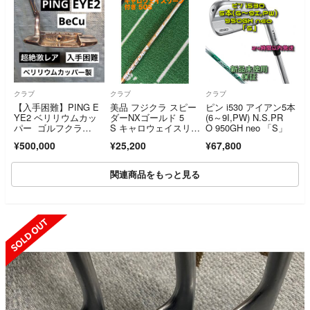
クラブ
クラブ
クラブ
【入手困難】PING E
美品 フジクラ スピー
ピン i530 アイアン5本
YE2 ベリリウムカッ
ダーNXゴールド 5
(6～9I,PW) N.S.PR
パー ゴルフクラ
S キャロウェイスリー
O 950GH neo 「S」
ブ パター
ブ付き
¥500,000
¥25,200
¥67,800
関連商品をもっと見る
SOLD OUT