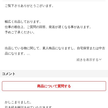
ご覧下さりありがとうございます。
幅広く出品しております。
仕事の都合上、ご質問の回答、発送が遅くなる事があります。
予めご了承ください。
出品している物に関して、素人検品になりますし、自宅保管または中古
品になります。
神経質な方はご遠慮ください。
続きを表示する
また気になる部分の写真の追加や保管中に状態が変わる可能性もあるの
コメント
でコメントにてご確認ください。
商品の発送については出来るだけ最小サイズで送りますのでシワが気に
なるなどサイズを変更して欲しいなどコメント頂ければ値段と共に対応
商品について質問する
いたします。
かしこまりました。
お取引に関して、誠心誠意対応させて頂きますので終了までよろしくお
引き続き検討させていただきます。