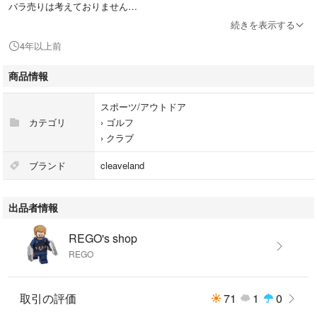
バラ売りは考えておりません
続きを表示する
・注意点
4年以上前
あくまで中古商品、自宅保管になります。
神経質な方はご遠慮下さい。簡易で最小のサイズでの発送となります。
商品情報
ご不明点などありましたらコメントよろしくお願いします。
スポーツ/アウトドア
#cleaveland #ウェッジ #ゴルフプライドプラス4
カテゴリ
›
ゴルフ
#ミッドサイズ
›
クラブ
ブランド
cleaveland
出品者情報
REGO's shop
REGO
取引の評価
71
1
0