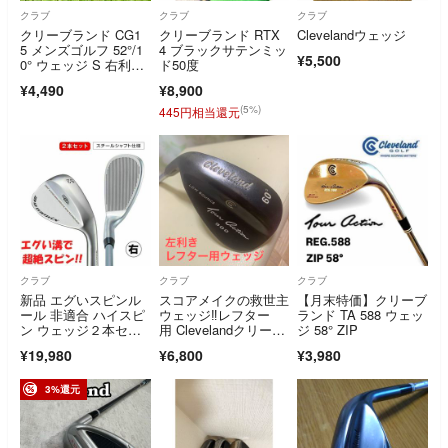
クラブ
クラブ
クラブ
クリーブランド CG1
クリーブランド RTX
Clevelandウェッジ
5 メンズゴルフ 52°/1
4 ブラックサテンミッ
¥5,500
0° ウェッジ S 右利
ド50度
き Cleveland 純正スチ
¥4,490
¥8,900
ール NSプロ
(5%)
445円相当還元
クラブ
クラブ
クラブ
新品 エグいスピンル
スコアメイクの救世主
【月末特価】クリーブ
ール 非適合 ハイスピ
ウェッジ‼️レフター
ランド TA 588 ウェッ
ン ウェッジ２本セッ
用 Clevelandクリーブ
ジ 58° ZIP
ト
ランド60°
¥19,980
¥6,800
¥3,980
3%還元