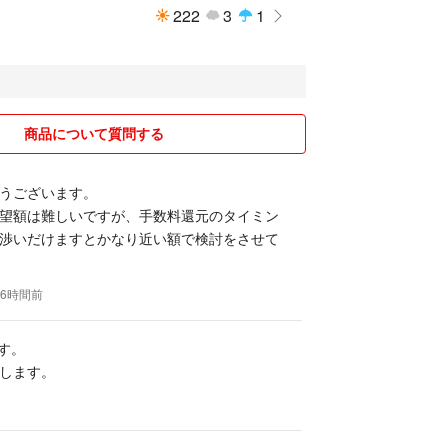
222
3
1
ーンズ
ヤ
cm
商品について質問する
系
うございます。
望額は難しいですが、手数料還元のタイミン
渉いだけますとかなり近い額で検討をさせて
16時間前
です。
します。