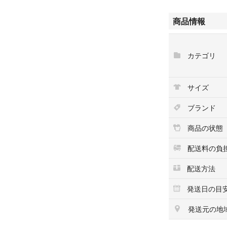
■Crockett &
■モデル名 Aud
商品情報
■サイズ UK6.5 
■色味 ブラック
付属品 シューツ
カテゴリ
※シューボックス
上記了承のうえ、
サイズ
ブランド
ジョンロブ
Johnlobb
商品の状態
Philip Ⅱ
City2
配送料の負
シティ2
配送方法
シティー2
革靴
発送日の目
ジョン・ロブ
エドワード・グリ
発送元の地
クロケットジョー
クロケットアンド