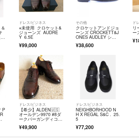
ドレス/ビジネス
その他
ド
ト＆
※未使用 クロケット&
クロケットアンドジョ
リ
サ
ジョーンズ AUDRE
ーンズ CROCKETT&J
ー
送料
Y 6.5E
ONES AUDLEY シュ
¥1
ーズ
¥99,000
¥38,600
ドレス/ビジネス
ドレス/ビジネス
 P
【希少】ALDEN🇺🇸
NEIGHBORHOOD N
AR
オールデン9970 #8ダ
H X REGAL S&C . 25.
ュ
ークバーガンディコー
5
イ
ドバン モディファイ
¥49,900
¥77,200
ドラスト US7D