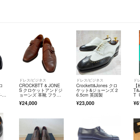
ドレス/ビジネス
ドレス/ビジネス
ド
クロ
CROCKBTT & JONE
Crockett&Jones クロ
【
S クロケットアンドジ
ケット&ジョーンズ 2
T&
-1
ョーンズ 革靴 フラッ
6.5cm 英国製
T 
LL
ト
¥24,000
¥23,000
¥6
トレ